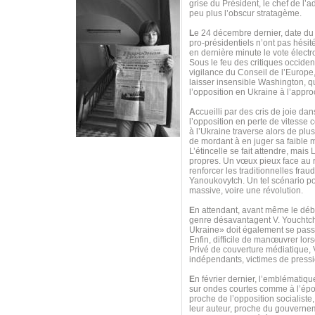
grise du Président, le chef de l’
peu plus l’obscur stratagème.
L
e 24 décembre dernier, date du
pro-présidentiels n’ont pas hésit
en dernière minute le vote électr
Sous le feu des critiques occident
vigilance du Conseil de l’Europe,
laisser insensible Washington, qu
l’opposition en Ukraine à l’appro
A
ccueilli par des cris de joie d
l’opposition en perte de vitess
à l’Ukraine traverse alors de pl
de mordant à en juger sa faible m
L’étincelle se fait attendre, mai
propres. Un vœux pieux face au re
renforcer les traditionnelles frau
Yanoukovytch. Un tel scénario pou
massive, voire une révolution.
E
n attendant, avant même le débu
genre désavantagent V. Youchtche
Ukraine» doit également se passer
Enfin, difficile de manœuvrer lor
Privé de couverture médiatique,
indépendants, victimes de pressi
E
n février dernier, l’emblématiq
sur ondes courtes comme à l’époq
proche de l’opposition socialiste,
leur auteur, proche du gouvernem