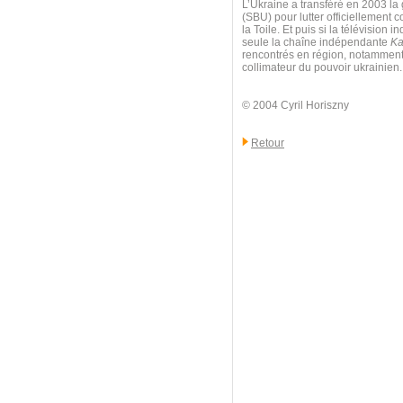
L’Ukraine a transféré en 2003 la 
(SBU) pour lutter officiellement c
la Toile. Et puis si la télévisio
seule la chaîne indépendante
Ka
rencontrés en région, notamment à
collimateur du pouvoir ukrainien.
© 2004 Cyril Horiszny
Retour