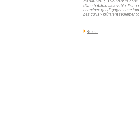
manœuvre. (...) Souvent ils nous 
d'une habileté incroyable. Ils nou
cheminée qui dégageait une fumée
pas qu'ils y brûlaient seulement 
Retour