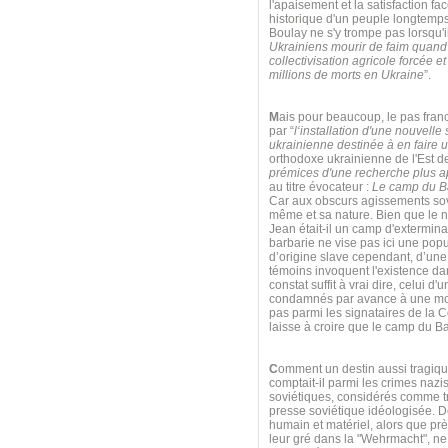
l'apaisement et la satisfaction f
historique d'un peuple longtemps
Boulay ne s'y trompe pas lorsqu'il
Ukrainiens mourir de faim quand o
collectivisation agricole forcée 
millions de morts en Ukraine
”.
M
ais pour beaucoup, le pas fra
par “
l‘installation d'une nouvell
ukrainienne destinée à en faire 
orthodoxe ukrainienne de l'Est de 
prémices d'une recherche plus ap
au titre évocateur :
Le camp du Ba
Car aux obscurs agissements sov
même et sa nature. Bien que le n
Jean était-il un camp d'extermin
barbarie ne vise pas ici une pop
d’origine slave cependant, d’une
témoins invoquent l'existence dan
constat suffit à vrai dire, celui
condamnés par avance à une mort
pas parmi les signataires de la 
laisse à croire que le camp du Ba
C
omment un destin aussi tragique 
comptait-il parmi les crimes naz
soviétiques, considérés comme tra
presse soviétique idéologisée. De
humain et matériel, alors que pr
leur gré dans la "Wehrmacht", n