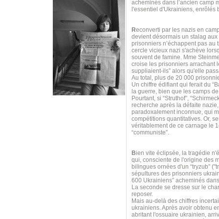
acheminés dans l’ancien camp mil
l'essentiel d'Ukrainiens, enrôlés
R
econverti par les nazis en cam
devient désormais un stalag aux 
prisonniers n’échappent pas au tr
cercle vicieux nazi s'achève lors
souvent de famine. Mme Steinmet
croise les prisonniers arrachant le
suppliaient-ils” alors qu'elle pas
Au total, plus de 20 000 prisonnie
Un chiffre édifiant qui ferait du
la guerre, bien que les camps de
Pourtant, si “Struthof”, “Schirme
recherche après la défaite nazie
paradoxalement inconnue, qui méri
compétitions quantitatives. Or, s
véritablement de ce carnage le 1e
“communiste”.
B
ien vite éclipsée, la tragédie
qui, consciente de l'origine des 
bilingues ornées d'un “tryzub” ("tr
sépultures des prisonniers ukrai
600 Ukrainiens” acheminés dans 
La seconde se dresse sur le ch
reposer.
Mais au-delà des chiffres incerta
ukrainiens. Après avoir obtenu e
abritant l'ossuaire ukrainien, ar