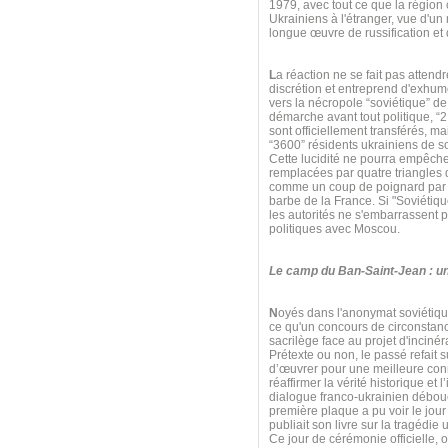
1979, avec tout ce que la région
Ukrainiens à l'étranger, vue d'
longue œuvre de russification et 
L
a réaction ne se fait pas atten
discrétion et entreprend d'exhum
vers la nécropole “soviétique” de
démarche avant tout politique, “
sont officiellement transférés, m
“3600” résidents ukrainiens de s
Cette lucidité ne pourra empêch
remplacées par quatre triangles d
comme un coup de poignard par les
barbe de la France. Si "Soviétiqu
les autorités ne s'embarrassent p
politiques avec Moscou.
Le camp du Ban-Saint-Jean : un
N
oyés dans l'anonymat soviétiqu
ce qu'un concours de circonstanc
sacrilège face au projet d'incin
Prétexte ou non, le passé refait 
d’œuvrer pour une meilleure conn
réaffirmer la vérité historique e
dialogue franco-ukrainien débouc
première plaque a pu voir le jou
publiait son livre sur la tragédie
Ce jour de cérémonie officielle, 