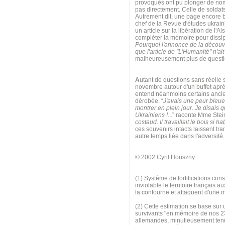
provoqués ont pu plonger de nom
pas directement. Celle de soldats 
Autrement dit, une page encore bl
chef de la Revue d'études ukrai
un article sur la libération de l'A
compléter la mémoire pour dissip
Pourquoi l'annonce de la découve
que l'article de "L'Humanité" n'ai
malheureusement plus de questio
A
utant de questions sans réelle s
novembre autour d'un buffet apr
entend néanmoins certains ancien
dérobée. “
J'avais une peur bleu
montrer en plein jour. Je disais q
Ukrainiens !.
..” raconte Mme Stei
costaud. Il travaillait le bois si 
ces souvenirs intacts laissent t
autre temps liée dans l'adversité
© 2002 Cyril Horiszny
(1) Système de fortifications cons
inviolable le territoire françai
la contourne et attaquent d'une 
(2) Cette estimation se base sur 
survivants "en mémoire de nos 2
allemandes, minutieusement tenue