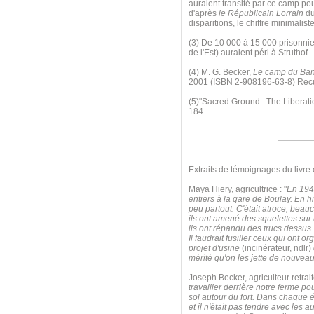
auraient transité par ce camp po
d'après
le Républicain Lorrain
du
disparitions, le chiffre minimalis
(3) De 10 000 à 15 000 prisonnier
de l'Est) auraient péri à Struthof.
(4) M. G. Becker,
Le camp du Ban-
2001 (ISBN 2-908196-63-8) Recuei
(5)"Sacred Ground : The Liberat
184.
Extraits de témoignages du livre
Maya Hiery, agricultrice : "
En 1942
entiers à la gare de Boulay. En hi
peu partout. C'était atroce, beauc
ils ont amené des squelettes sur u
ils ont répandu des trucs dessus. 
Il faudrait fusiller ceux qui ont 
projet d'usine
(incinérateur, ndlr)
mérité qu'on les jette de nouvea
Joseph Becker, agriculteur retraité
travailler derrière notre ferme po
sol autour du fort. Dans chaque éq
et il n'était pas tendre avec les 