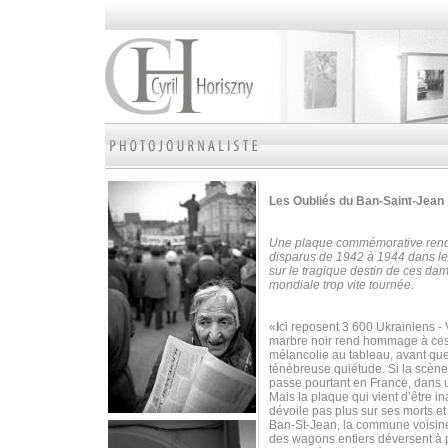
Les Oubliés
du Ban-Saint-Jean
Une plaque commémorative rend 
disparus de 1942 à 1944 dans le 
sur le tragique destin de ces dam
mondiale trop vite tournée.
«
I
ci reposent 3 600 Ukrainiens -
marbre noir rend hommage à ces 
mélancolie au tableau, avant qu
ténébreuse quiétude. Si la scène
passe pourtant en France, dans u
Mais la plaque qui vient d’être 
dévoile pas plus sur ses morts e
Ban-St-Jean, la commune voisine. 
des wagons entiers déversent à p