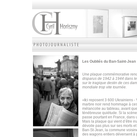
Les Oubliés
du Ban-Saint-Jean
Une plaque commémorative rend 
disparus de 1942 à 1944 dans le 
sur le tragique destin de ces dam
mondiale trop vite tournée.
«
I
ci reposent 3 600 Ukrainiens -
marbre noir rend hommage à ces 
mélancolie au tableau, avant qu
ténébreuse quiétude. Si la scène
passe pourtant en France, dans u
Mais la plaque qui vient d’être 
dévoile pas plus sur ses morts e
Ban-St-Jean, la commune voisine. 
des wagons entiers déversent à p