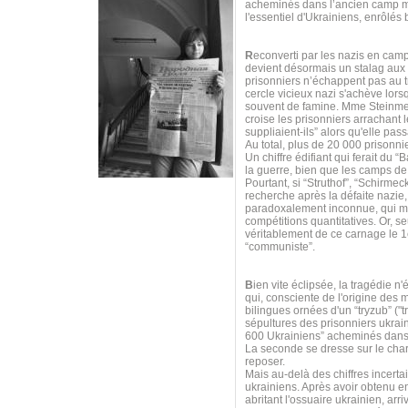
acheminés dans l’ancien camp mil
l'essentiel d'Ukrainiens, enrôlés
R
econverti par les nazis en cam
devient désormais un stalag aux 
prisonniers n’échappent pas au tr
cercle vicieux nazi s'achève lors
souvent de famine. Mme Steinmet
croise les prisonniers arrachant le
suppliaient-ils” alors qu'elle pas
Au total, plus de 20 000 prisonnie
Un chiffre édifiant qui ferait du
la guerre, bien que les camps de
Pourtant, si “Struthof”, “Schirme
recherche après la défaite nazie
paradoxalement inconnue, qui méri
compétitions quantitatives. Or, s
véritablement de ce carnage le 1e
“communiste”.
B
ien vite éclipsée, la tragédie
qui, consciente de l'origine des 
bilingues ornées d'un “tryzub” ("tr
sépultures des prisonniers ukrai
600 Ukrainiens” acheminés dans 
La seconde se dresse sur le ch
reposer.
Mais au-delà des chiffres incerta
ukrainiens. Après avoir obtenu e
abritant l'ossuaire ukrainien, ar