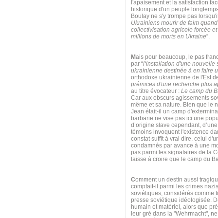
l'apaisement et la satisfaction f
historique d'un peuple longtemps
Boulay ne s'y trompe pas lorsqu'il
Ukrainiens mourir de faim quand o
collectivisation agricole forcée 
millions de morts en Ukraine
”.
M
ais pour beaucoup, le pas fra
par “
l‘installation d'une nouvell
ukrainienne destinée à en faire 
orthodoxe ukrainienne de l'Est de 
prémices d'une recherche plus ap
au titre évocateur :
Le camp du Ba
Car aux obscurs agissements sov
même et sa nature. Bien que le n
Jean était-il un camp d'extermin
barbarie ne vise pas ici une pop
d’origine slave cependant, d’une
témoins invoquent l'existence dan
constat suffit à vrai dire, celui
condamnés par avance à une mort
pas parmi les signataires de la 
laisse à croire que le camp du Ba
C
omment un destin aussi tragique 
comptait-il parmi les crimes naz
soviétiques, considérés comme tra
presse soviétique idéologisée. De
humain et matériel, alors que pr
leur gré dans la "Wehrmacht", n