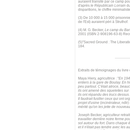
auraient transité par ce camp po
d'après
le Républicain Lorrain
du
disparitions, le chiffre minimalis
(3) De 10 000 à 15 000 prisonnier
de l'Est) auraient péri à Struthof.
(4) M. G. Becker,
Le camp du Ban-
2001 (ISBN 2-908196-63-8) Recuei
(5)"Sacred Ground : The Liberat
184.
Extraits de témoignages du livre
Maya Hiery, agricultrice : "
En 1942
entiers à la gare de Boulay. En hi
peu partout. C'était atroce, beauc
ils ont amené des squelettes sur u
ils ont répandu des trucs dessus. 
Il faudrait fusiller ceux qui ont 
projet d'usine
(incinérateur, ndlr)
mérité qu'on les jette de nouvea
Joseph Becker, agriculteur retraité
travailler derrière notre ferme po
sol autour du fort. Dans chaque éq
et il n'était pas tendre avec les 