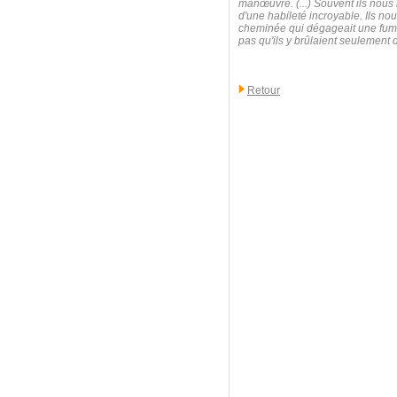
manœuvre. (...) Souvent ils nous 
d'une habileté incroyable. Ils nou
cheminée qui dégageait une fumée
pas qu'ils y brûlaient seulement 
Retour