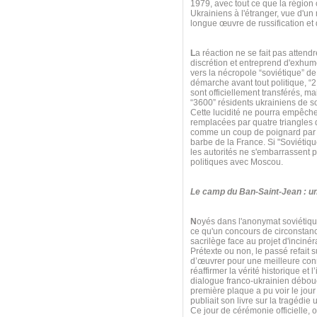
1979, avec tout ce que la région
Ukrainiens à l'étranger, vue d'
longue œuvre de russification et 
L
a réaction ne se fait pas atten
discrétion et entreprend d'exhum
vers la nécropole “soviétique” de
démarche avant tout politique, “
sont officiellement transférés, m
“3600” résidents ukrainiens de s
Cette lucidité ne pourra empêch
remplacées par quatre triangles d
comme un coup de poignard par les
barbe de la France. Si "Soviétiqu
les autorités ne s'embarrassent p
politiques avec Moscou.
Le camp du Ban-Saint-Jean : un
N
oyés dans l'anonymat soviétiqu
ce qu'un concours de circonstanc
sacrilège face au projet d'incin
Prétexte ou non, le passé refait 
d’œuvrer pour une meilleure conn
réaffirmer la vérité historique e
dialogue franco-ukrainien débouc
première plaque a pu voir le jou
publiait son livre sur la tragédie
Ce jour de cérémonie officielle, 