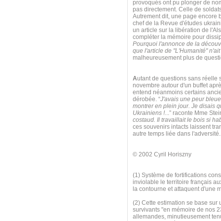
provoqués ont pu plonger de nom
pas directement. Celle de soldats 
Autrement dit, une page encore bl
chef de la Revue d'études ukrai
un article sur la libération de l'A
compléter la mémoire pour dissip
Pourquoi l'annonce de la découve
que l'article de "L'Humanité" n'ai
malheureusement plus de questio
A
utant de questions sans réelle s
novembre autour d'un buffet apr
entend néanmoins certains ancien
dérobée. “
J'avais une peur bleu
montrer en plein jour. Je disais q
Ukrainiens !.
..” raconte Mme Stei
costaud. Il travaillait le bois si 
ces souvenirs intacts laissent t
autre temps liée dans l'adversité
© 2002 Cyril Horiszny
(1) Système de fortifications cons
inviolable le territoire françai
la contourne et attaquent d'une 
(2) Cette estimation se base sur 
survivants "en mémoire de nos 2
allemandes, minutieusement tenue