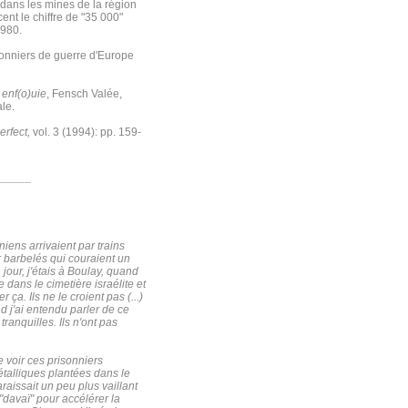
dans les mines de la région
t le chiffre de "35 000"
1980.
isonniers de guerre d'Europe
enf(o)uie
, Fensch Valée,
le.
erfect,
vol. 3 (1994): pp. 159-
iens arrivaient par trains
er barbelés qui couraient un
 jour, j'étais à Boulay, quand
 dans le cimetière israélite et
ça. Ils ne le croient pas (...)
nd j'ai entendu parler de ce
 tranquilles. Ils n'ont pas
e voir ces prisonniers
métalliques plantées dans le
araissait un peu plus vaillant
 "davaï" pour accélérer la