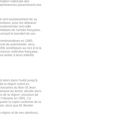
irmation nationale des
brejnéviennes parachèvent une
ce sort soudainement de sa
fondues, pour les déplacer
controversée soit cette
ilitaire de l'armée française,
ernant le transfert de ses
commémoratives en 1980,
ret de polichinelle, vécu
êts soviétiques au nez et à la
cience collective française,
 veiller à leurs intérêts
 alors dans l'oubli jusqu'à
e la région crient au
 ossuaires du Ban-St-Jean.
lemand du terroir, décide alors
ns de la région, soucieux de
e l’Ukraine en 1991. Ce
uelle la copie conforme de la
ier, alors que M. Becker
a région et de ses alentours,