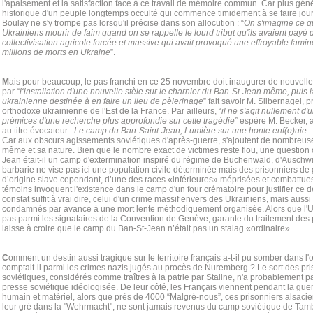
l'apaisement et la satisfaction face à ce travail de mémoire commun. Car plus génér
historique d'un peuple longtemps occulté qui commence timidement à se faire jour
Boulay ne s'y trompe pas lorsqu'il précise dans son allocution : “
On s'imagine ce qu
Ukrainiens mourir de faim quand on se rappelle le lourd tribut qu'ils avaient payé 
collectivisation agricole forcée et massive qui avait provoqué une effroyable famin
millions de morts en Ukraine
”.
M
ais pour beaucoup, le pas franchi en ce 25 novembre doit inaugurer de nouvel
par “
l‘installation d'une nouvelle stèle sur le charnier du Ban-St-Jean même, puis 
ukrainienne destinée à en faire un lieu de pèlerinage
” fait savoir M. Silbernagel, 
orthodoxe ukrainienne de l'Est de la France. Par ailleurs, “
il ne s'agit nullement d
prémices d'une recherche plus approfondie sur cette tragédie
” espère M. Becker, a
au titre évocateur :
Le camp du Ban-Saint-Jean, Lumière sur une honte enf(o)uie
.
Car aux obscurs agissements soviétiques d'après-guerre, s'ajoutent de nombreus
même et sa nature. Bien que le nombre exact de victimes reste flou, une question 
Jean était-il un camp d'extermination inspiré du régime de Buchenwald, d'Auschwit
barbarie ne vise pas ici une population civile déterminée mais des prisonniers 
d’origine slave cependant, d’une des races «inférieures» méprisées et combattues 
témoins invoquent l'existence dans le camp d'un four crématoire pour justifier ce 
constat suffit à vrai dire, celui d'un crime massif envers des Ukrainiens, mais aus
condamnés par avance à une mort lente méthodiquement organisée. Alors que l'U
pas parmi les signataires de la Convention de Genève, garante du traitement des p
laisse à croire que le camp du Ban-St-Jean n’était pas un stalag «ordinaire».
C
omment un destin aussi tragique sur le territoire français a-t-il pu somber dans l'
comptait-il parmi les crimes nazis jugés au procès de Nuremberg ? Le sort des pr
soviétiques, considérés comme traîtres à la patrie par Staline, n'a probablement pas
presse soviétique idéologisée. De leur côté, les Français viennent pendant la guer
humain et matériel, alors que près de 4000 “Malgré-nous”, ces prisonniers alsacie
leur gré dans la "Wehrmacht", ne sont jamais revenus du camp soviétique de Ta