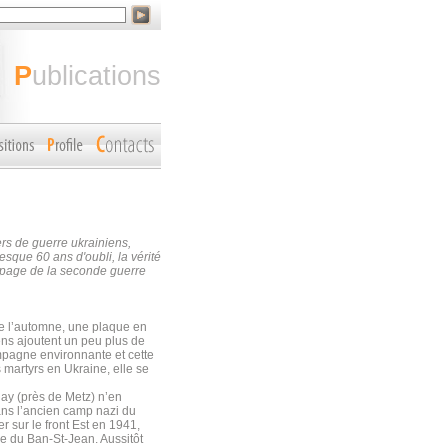
publications
s de guerre ukrainiens,
que 60 ans d'oubli, la vérité
e page de la seconde guerre
de l’automne, une plaque en
ns ajoutent un peu plus de
mpagne environnante et cette
 martyrs en Ukraine, elle se
ay (près de Metz) n’en
ans l’ancien camp nazi du
 sur le front Est en 1941,
re du Ban-St-Jean. Aussitôt