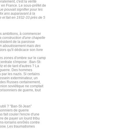
alement, c'est la vérité
 en France. Le sous-préfet de
e pouvait signifier pour les
dix ans auparavant à la
e et fait en 1932-33 près de 5
les ambitions, à commencer
la construction d'une chapelle
président de la paroisse
'un aboutissement mais des
lors qu'il dédicace son livre
es zones d'ombre sur le camp
centrale s'impose : Ban-St-
z et de tant d'autres ? La
de guerre. Des hommes
par les nazis. Si certains
dessein exterminateur, un
si des Russes certainement,
nion soviétique ne comptait
risonniers de guerre, tout
oubli ? “Ban-St-Jean”
isonniers de guerre
 fait couler l'encre d'une
re de payer un lourd tribu
ns-lorrains enrôlés contre
mbow. Les traumatismes