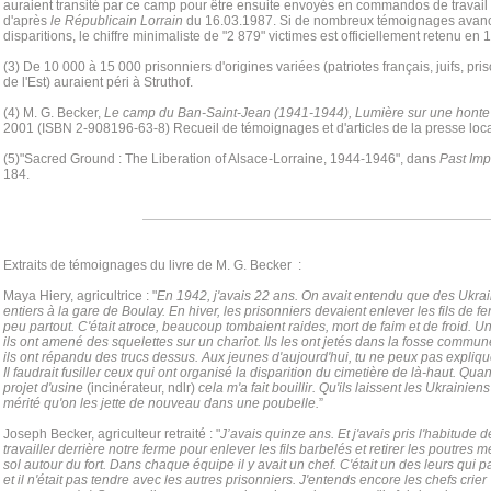
auraient transité par ce camp pour être ensuite envoyés en commandos de travail 
d'après
le Républicain Lorrain
du 16.03.1987. Si de nombreux témoignages avancen
disparitions, le chiffre minimaliste de "2 879" victimes est officiellement retenu en 
(3) De 10 000 à 15 000 prisonniers d'origines variées (patriotes français, juifs, pr
de l'Est) auraient péri à Struthof.
(4) M. G. Becker,
Le camp du Ban-Saint-Jean (1941-1944), Lumière sur une honte 
2001 (ISBN 2-908196-63-8) Recueil de témoignages et d'articles de la presse loca
(5)"Sacred Ground : The Liberation of Alsace-Lorraine, 1944-1946", dans
Past Imp
184.
Extraits de témoignages du livre de M. G. Becker :
Maya Hiery, agricultrice : "
En 1942, j'avais 22 ans. On avait entendu que des Ukrain
entiers à la gare de Boulay. En hiver, les prisonniers devaient enlever les fils de f
peu partout. C'était atroce, beaucoup tombaient raides, mort de faim et de froid. Un
ils ont amené des squelettes sur un chariot. Ils les ont jetés dans la fosse commune
ils ont répandu des trucs dessus. Aux jeunes d'aujourd'hui, tu ne peux pas expliquer 
Il faudrait fusiller ceux qui ont organisé la disparition du cimetière de là-haut. Qua
projet d'usine
(incinérateur, ndlr)
cela m'a fait bouillir. Qu'ils laissent les Ukrainiens
mérité qu'on les jette de nouveau dans une poubelle.
”
Joseph Becker, agriculteur retraité : "
J’avais quinze ans. Et j'avais pris l'habitude d
travailler derrière notre ferme pour enlever les fils barbelés et retirer les poutres 
sol autour du fort. Dans chaque équipe il y avait un chef. C'était un des leurs qui p
et il n'était pas tendre avec les autres prisonniers. J'entends encore les chefs crier