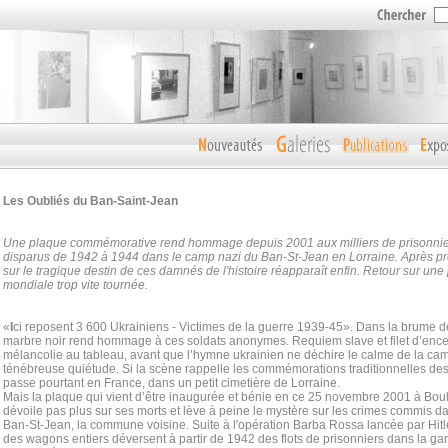
Les Oubliés
du Ban-Saint-Jean
Une plaque commémorative rend hommage depuis 2001 aux milliers de prisonnier
disparus de 1942 à 1944 dans le camp nazi du Ban-St-Jean en Lorraine. Après pres
sur le tragique destin de ces damnés de l'histoire réapparaît enfin. Retour sur un
mondiale trop vite tournée.
«
I
ci reposent 3 600 Ukrainiens - Victimes de la guerre 1939-45». Dans la brume 
marbre noir rend hommage à ces soldats anonymes. Requiem slave et filet d’ence
mélancolie au tableau, avant que l’hymne ukrainien ne déchire le calme de la ca
ténébreuse quiétude. Si la scène rappelle les commémorations traditionnelles des
passe pourtant en France, dans un petit cimetière de Lorraine.
Mais la plaque qui vient d’être inaugurée et bénie en ce 25 novembre 2001 à Boul
dévoile pas plus sur ses morts et lève à peine le mystère sur les crimes commis d
Ban-St-Jean, la commune voisine. Suite à l'opération Barba Rossa lancée par Hitler
des wagons entiers déversent à partir de 1942 des flots de prisonniers dans la ga