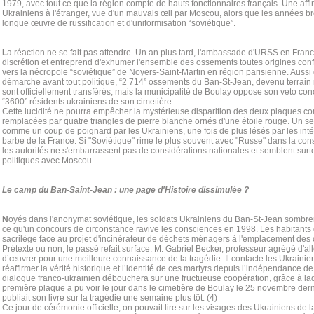
1979, avec tout ce que la région compte de hauts fonctionnaires français. Une aff
Ukrainiens à l'étranger, vue d'un mauvais œil par Moscou, alors que les années 
longue œuvre de russification et d'uniformisation “soviétique”.
L
a réaction ne se fait pas attendre. Un an plus tard, l'ambassade d'URSS en Fran
discrétion et entreprend d'exhumer l'ensemble des ossements toutes origines con
vers la nécropole “soviétique” de Noyers-Saint-Martin en région parisienne. Aussi 
démarche avant tout politique, “2 714” ossements du Ban-St-Jean, devenu terrain m
sont officiellement transférés, mais la municipalité de Boulay oppose son veto conc
“3600” résidents ukrainiens de son cimetière.
Cette lucidité ne pourra empêcher la mystérieuse disparition des deux plaques 
remplacées par quatre triangles de pierre blanche ornés d'une étoile rouge. Un sec
comme un coup de poignard par les Ukrainiens, une fois de plus lésés par les intér
barbe de la France. Si "Soviétique" rime le plus souvent avec "Russe" dans la cons
les autorités ne s'embarrassent pas de considérations nationales et semblent surtout
politiques avec Moscou.
Le camp du Ban-Saint-Jean : une page d'Histoire dissimulée ?
N
oyés dans l'anonymat soviétique, les soldats Ukrainiens du Ban-St-Jean sombrent
ce qu'un concours de circonstance ravive les consciences en 1998. Les habitants d
sacrilège face au projet d'incinérateur de déchets ménagers à l'emplacement des
Prétexte ou non, le passé refait surface. M. Gabriel Becker, professeur agrégé d'al
d’œuvrer pour une meilleure connaissance de la tragédie. Il contacte les Ukrainie
réaffirmer la vérité historique et l’identité de ces martyrs depuis l’indépendance d
dialogue franco-ukrainien débouchera sur une fructueuse coopération, grâce à laq
première plaque a pu voir le jour dans le cimetière de Boulay le 25 novembre dern
publiait son livre sur la tragédie une semaine plus tôt. (4)
Ce jour de cérémonie officielle, on pouvait lire sur les visages des Ukrainiens de l