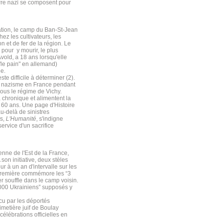
erre nazi se composent pour
ation, le camp du Ban-St-Jean
ez les cultivateurs, les
 et de fer de la région. Le
 pour y mourir, le plus
old, a 18 ans lorsqu'elle
("le pain" en allemand)
ie.
te difficile à déterminer (2).
 du nazisme en France pendant
ous le régime de Vichy.
a chronique et alimentent la
 60 ans. Une page d'Histoire
u-delà de sinistres
is,
L'Humanité
, s'indigne
ervice d'un sacrifice
nne de l'Est de la France,
son initiative, deux stèles
ur à un an d'intervalle sur les
a première commémore les “3
 souffle dans le camp voisin.
000 Ukrainiens” supposés y
écu par les déportés
metière juif de Boulay
élébrations officielles en