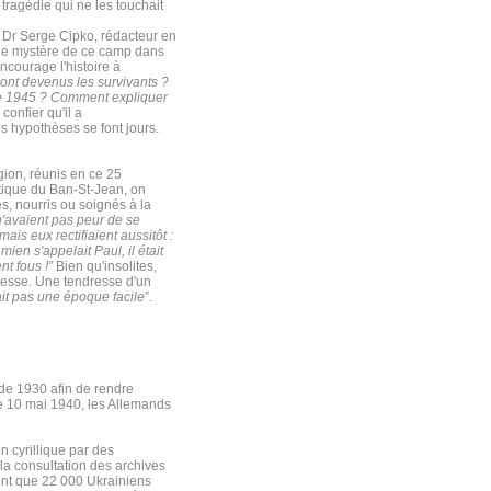
ragédie qui ne les touchait
e Dr Serge Cipko, rédacteur en
 le mystère de ce camp dans
encourage l'histoire à
ont devenus les survivants ?
bre 1945 ? Comment expliquer
 confier qu'il a
 hypothèses se font jours.
égion, réunis en ce 25
tique du Ban-St-Jean, on
, nourris ou soignés à la
'avaient pas peur de se
ais eux rectifiaient aussitôt :
mien s'appelait Paul, il était
nt fous !”
Bien qu'insolites,
dresse. Une tendresse d'un
ait pas une époque facile
”.
r de 1930 afin de rendre
Le 10 mai 1940, les Allemands
n cyrillique par des
a consultation des archives
rent que 22 000 Ukrainiens