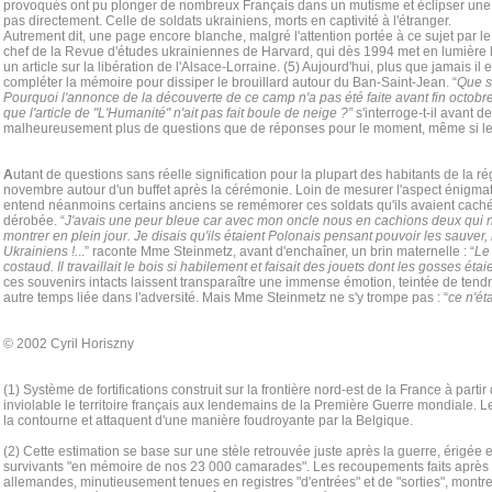
provoqués ont pu plonger de nombreux Français dans un mutisme et éclipser une t
pas directement. Celle de soldats ukrainiens, morts en captivité à l'étranger.
Autrement dit, une page encore blanche, malgré l'attention portée à ce sujet par l
chef de la Revue d'études ukrainiennes de Harvard, qui dès 1994 met en lumière
un article sur la libération de l'Alsace-Lorraine. (5) Aujourd'hui, plus que jamais il 
compléter la mémoire pour dissiper le brouillard autour du Ban-Saint-Jean. “
Que s
Pourquoi l'annonce de la découverte de ce camp n'a pas été faite avant fin octo
que l'article de "L'Humanité" n'ait pas fait boule de neige ?”
s'interroge-t-il avant de
malheureusement plus de questions que de réponses pour le moment, même si les
A
utant de questions sans réelle signification pour la plupart des habitants de la r
novembre autour d'un buffet après la cérémonie. Loin de mesurer l'aspect énigma
entend néanmoins certains anciens se remémorer ces soldats qu'ils avaient cachés
dérobée. “
J'avais une peur bleue car avec mon oncle nous en cachions deux qui n
montrer en plein jour. Je disais qu'ils étaient Polonais pensant pouvoir les sauver, m
Ukrainiens !.
..” raconte Mme Steinmetz, avant d'enchaîner, un brin maternelle : “
Le 
costaud. Il travaillait le bois si habilement et faisait des jouets dont les gosses étaie
ces souvenirs intacts laissent transparaître une immense émotion, teintée de ten
autre temps liée dans l'adversité. Mais Mme Steinmetz ne s'y trompe pas : “
ce n'ét
© 2002 Cyril Horiszny
(1) Système de fortifications construit sur la frontière nord-est de la France à parti
inviolable le territoire français aux lendemains de la Première Guerre mondiale. 
la contourne et attaquent d'une manière foudroyante par la Belgique.
(2) Cette estimation se base sur une stèle retrouvée juste après la guerre, érigée e
survivants "en mémoire de nos 23 000 camarades". Les recoupements faits après l
allemandes, minutieusement tenues en registres "d'entrées" et de "sorties", mont