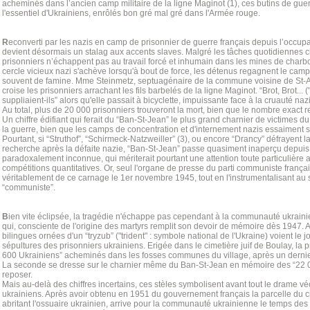
acheminés dans l’ancien camp militaire de la ligne Maginot (1), ces butins de gu
l'essentiel d'Ukrainiens, enrôlés bon gré mal gré dans l'Armée rouge.
R
econverti par les nazis en camp de prisonnier de guerre français depuis l’occup
devient désormais un stalag aux accents slaves. Malgré les tâches quotidiennes ch
prisonniers n’échappent pas au travail forcé et inhumain dans les mines de charbon
cercle vicieux nazi s'achève lorsqu'à bout de force, les détenus regagnent le camp
souvent de famine. Mme Steinmetz, septuagénaire de la commune voisine de St-Av
croise les prisonniers arrachant les fils barbelés de la ligne Maginot. “Brot, Brot... 
suppliaient-ils” alors qu'elle passait à bicyclette, impuissante face à la cruauté naz
Au total, plus de 20 000 prisonniers trouveront la mort, bien que le nombre exact res
Un chiffre édifiant qui ferait du “Ban-St-Jean” le plus grand charnier de victimes
la guerre, bien que les camps de concentration et d'internement nazis essaiment s
Pourtant, si “Struthof”, “Schirmeck-Natzweiller” (3), ou encore “Drancy” défrayent l
recherche après la défaite nazie, “Ban-St-Jean” passe quasiment inaperçu depuis
paradoxalement inconnue, qui mériterait pourtant une attention toute particulière a
compétitions quantitatives. Or, seul l'organe de presse du parti communiste frança
véritablement de ce carnage le 1er novembre 1945, tout en l'instrumentalisant au s
“communiste”.
B
ien vite éclipsée, la tragédie n'échappe pas cependant à la communauté ukrainie
qui, consciente de l'origine des martyrs remplit son devoir de mémoire dès 1947. A 
bilingues ornées d'un “tryzub” ("trident" : symbole national de l'Ukraine) voient le jo
sépultures des prisonniers ukrainiens. Erigée dans le cimetière juif de Boulay, l
600 Ukrainiens” acheminés dans les fosses communes du village, après un dernier
La seconde se dresse sur le charnier même du Ban-St-Jean en mémoire des “22 
reposer.
Mais au-delà des chiffres incertains, ces stèles symbolisent avant tout le drame v
ukrainiens. Après avoir obtenu en 1951 du gouvernement français la parcelle du ci
abritant l'ossuaire ukrainien, arrive pour la communauté ukrainienne le temps des c