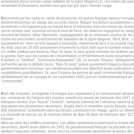
acheminés dans l’ancien camp militaire de la ligne Maginot (1), ces butins de gu
l'essentiel d'Ukrainiens, enrôlés bon gré mal gré dans l'Armée rouge.
R
econverti par les nazis en camp de prisonnier de guerre français depuis l’occup
devient désormais un stalag aux accents slaves. Malgré les tâches quotidiennes ch
prisonniers n’échappent pas au travail forcé et inhumain dans les mines de charbon
cercle vicieux nazi s'achève lorsqu'à bout de force, les détenus regagnent le camp
souvent de famine. Mme Steinmetz, septuagénaire de la commune voisine de St-Av
croise les prisonniers arrachant les fils barbelés de la ligne Maginot. “Brot, Brot... 
suppliaient-ils” alors qu'elle passait à bicyclette, impuissante face à la cruauté naz
Au total, plus de 20 000 prisonniers trouveront la mort, bien que le nombre exact res
Un chiffre édifiant qui ferait du “Ban-St-Jean” le plus grand charnier de victimes
la guerre, bien que les camps de concentration et d'internement nazis essaiment s
Pourtant, si “Struthof”, “Schirmeck-Natzweiller” (3), ou encore “Drancy” défrayent l
recherche après la défaite nazie, “Ban-St-Jean” passe quasiment inaperçu depuis
paradoxalement inconnue, qui mériterait pourtant une attention toute particulière a
compétitions quantitatives. Or, seul l'organe de presse du parti communiste frança
véritablement de ce carnage le 1er novembre 1945, tout en l'instrumentalisant au s
“communiste”.
B
ien vite éclipsée, la tragédie n'échappe pas cependant à la communauté ukrainie
qui, consciente de l'origine des martyrs remplit son devoir de mémoire dès 1947. A 
bilingues ornées d'un “tryzub” ("trident" : symbole national de l'Ukraine) voient le jo
sépultures des prisonniers ukrainiens. Erigée dans le cimetière juif de Boulay, l
600 Ukrainiens” acheminés dans les fosses communes du village, après un dernier
La seconde se dresse sur le charnier même du Ban-St-Jean en mémoire des “22 
reposer.
Mais au-delà des chiffres incertains, ces stèles symbolisent avant tout le drame v
ukrainiens. Après avoir obtenu en 1951 du gouvernement français la parcelle du ci
abritant l'ossuaire ukrainien, arrive pour la communauté ukrainienne le temps des c