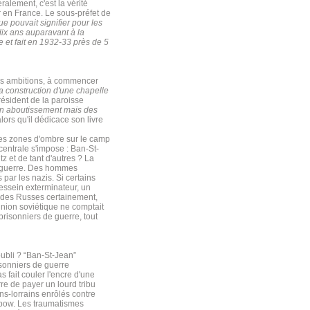
alement, c'est la vérité
 en France. Le sous-préfet de
e pouvait signifier pour les
dix ans auparavant à la
e et fait en 1932-33 près de 5
les ambitions, à commencer
la construction d'une chapelle
président de la paroisse
'un aboutissement mais des
lors qu'il dédicace son livre
es zones d'ombre sur le camp
centrale s'impose : Ban-St-
z et de tant d'autres ? La
de guerre. Des hommes
par les nazis. Si certains
dessein exterminateur, un
si des Russes certainement,
nion soviétique ne comptait
risonniers de guerre, tout
oubli ? “Ban-St-Jean”
isonniers de guerre
 fait couler l'encre d'une
re de payer un lourd tribu
ns-lorrains enrôlés contre
mbow. Les traumatismes