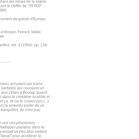
dans les mines de la région
t le chiffre de "35 000"
1980.
isonniers de guerre d'Europe
enf(o)uie
, Fensch Valée,
le.
erfect,
vol. 3 (1994): pp. 159-
iens arrivaient par trains
er barbelés qui couraient un
 jour, j'étais à Boulay, quand
 dans le cimetière israélite et
ça. Ils ne le croient pas (...)
nd j'ai entendu parler de ce
 tranquilles. Ils n'ont pas
e voir ces prisonniers
métalliques plantées dans le
araissait un peu plus vaillant
 "davaï" pour accélérer la