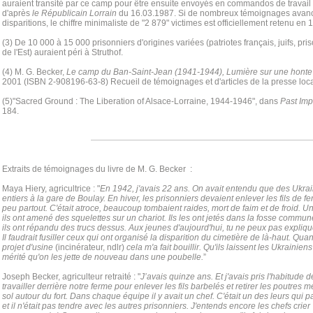
auraient transité par ce camp pour être ensuite envoyés en commandos de travail 
d'après
le Républicain Lorrain
du 16.03.1987. Si de nombreux témoignages avancen
disparitions, le chiffre minimaliste de "2 879" victimes est officiellement retenu en 
(3) De 10 000 à 15 000 prisonniers d'origines variées (patriotes français, juifs, pr
de l'Est) auraient péri à Struthof.
(4) M. G. Becker,
Le camp du Ban-Saint-Jean (1941-1944), Lumière sur une honte 
2001 (ISBN 2-908196-63-8) Recueil de témoignages et d'articles de la presse loca
(5)"Sacred Ground : The Liberation of Alsace-Lorraine, 1944-1946", dans
Past Imp
184.
Extraits de témoignages du livre de M. G. Becker :
Maya Hiery, agricultrice : "
En 1942, j'avais 22 ans. On avait entendu que des Ukrain
entiers à la gare de Boulay. En hiver, les prisonniers devaient enlever les fils de f
peu partout. C'était atroce, beaucoup tombaient raides, mort de faim et de froid. Un
ils ont amené des squelettes sur un chariot. Ils les ont jetés dans la fosse commune
ils ont répandu des trucs dessus. Aux jeunes d'aujourd'hui, tu ne peux pas expliquer 
Il faudrait fusiller ceux qui ont organisé la disparition du cimetière de là-haut. Qua
projet d'usine
(incinérateur, ndlr)
cela m'a fait bouillir. Qu'ils laissent les Ukrainiens
mérité qu'on les jette de nouveau dans une poubelle.
”
Joseph Becker, agriculteur retraité : "
J’avais quinze ans. Et j'avais pris l'habitude d
travailler derrière notre ferme pour enlever les fils barbelés et retirer les poutres 
sol autour du fort. Dans chaque équipe il y avait un chef. C'était un des leurs qui p
et il n'était pas tendre avec les autres prisonniers. J'entends encore les chefs crier