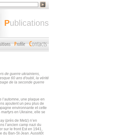
publications
s de guerre ukrainiens,
que 60 ans d'oubli, la vérité
e page de la seconde guerre
de l’automne, une plaque en
ns ajoutent un peu plus de
mpagne environnante et cette
 martyrs en Ukraine, elle se
ay (près de Metz) n’en
ans l’ancien camp nazi du
 sur le front Est en 1941,
re du Ban-St-Jean. Aussitôt