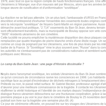
1979, avec tout ce que la région compte de hauts fonctionnaires français. Une aff
Ukrainiens à l'étranger, vue d'un mauvais œil par Moscou, alors que les années 
longue œuvre de russification et d'uniformisation “soviétique”.
L
a réaction ne se fait pas attendre. Un an plus tard, l'ambassade d'URSS en Fran
discrétion et entreprend d'exhumer l'ensemble des ossements toutes origines con
vers la nécropole “soviétique” de Noyers-Saint-Martin en région parisienne. Aussi 
démarche avant tout politique, “2 714” ossements du Ban-St-Jean, devenu terrain m
sont officiellement transférés, mais la municipalité de Boulay oppose son veto conc
“3600” résidents ukrainiens de son cimetière.
Cette lucidité ne pourra empêcher la mystérieuse disparition des deux plaques 
remplacées par quatre triangles de pierre blanche ornés d'une étoile rouge. Un sec
comme un coup de poignard par les Ukrainiens, une fois de plus lésés par les intér
barbe de la France. Si "Soviétique" rime le plus souvent avec "Russe" dans la cons
les autorités ne s'embarrassent pas de considérations nationales et semblent surtout
politiques avec Moscou.
Le camp du Ban-Saint-Jean : une page d'Histoire dissimulée ?
N
oyés dans l'anonymat soviétique, les soldats Ukrainiens du Ban-St-Jean sombrent
ce qu'un concours de circonstance ravive les consciences en 1998. Les habitants d
sacrilège face au projet d'incinérateur de déchets ménagers à l'emplacement des
Prétexte ou non, le passé refait surface. M. Gabriel Becker, professeur agrégé d'al
d’œuvrer pour une meilleure connaissance de la tragédie. Il contacte les Ukrainie
réaffirmer la vérité historique et l’identité de ces martyrs depuis l’indépendance d
dialogue franco-ukrainien débouchera sur une fructueuse coopération, grâce à laq
première plaque a pu voir le jour dans le cimetière de Boulay le 25 novembre dern
publiait son livre sur la tragédie une semaine plus tôt. (4)
Ce jour de cérémonie officielle, on pouvait lire sur les visages des Ukrainiens de l