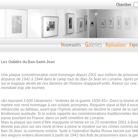
Les Oubliés
du Ban-Saint-Jean
Une plaque commémorative rend hommage depuis 2001 aux milliers de prisonnier
disparus de 1942 à 1944 dans le camp nazi du Ban-St-Jean en Lorraine. Après pres
sur le tragique destin de ces damnés de l'histoire réapparaît enfin. Retour sur un
mondiale trop vite tournée.
«
I
ci reposent 3 600 Ukrainiens - Victimes de la guerre 1939-45». Dans la brume 
marbre noir rend hommage à ces soldats anonymes. Requiem slave et filet d’ence
mélancolie au tableau, avant que l’hymne ukrainien ne déchire le calme de la ca
ténébreuse quiétude. Si la scène rappelle les commémorations traditionnelles des
passe pourtant en France, dans un petit cimetière de Lorraine.
Mais la plaque qui vient d’être inaugurée et bénie en ce 25 novembre 2001 à Boul
dévoile pas plus sur ses morts et lève à peine le mystère sur les crimes commis d
Ban-St-Jean, la commune voisine. Suite à l'opération Barba Rossa lancée par Hitler
des wagons entiers déversent à partir de 1942 des flots de prisonniers dans la ga