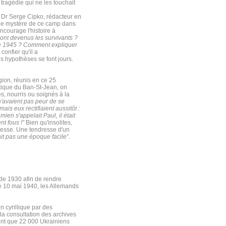
ragédie qui ne les touchait
e Dr Serge Cipko, rédacteur en
 le mystère de ce camp dans
encourage l'histoire à
ont devenus les survivants ?
bre 1945 ? Comment expliquer
 confier qu'il a
 hypothèses se font jours.
égion, réunis en ce 25
tique du Ban-St-Jean, on
, nourris ou soignés à la
'avaient pas peur de se
ais eux rectifiaient aussitôt :
mien s'appelait Paul, il était
nt fous !”
Bien qu'insolites,
dresse. Une tendresse d'un
ait pas une époque facile
”.
r de 1930 afin de rendre
Le 10 mai 1940, les Allemands
n cyrillique par des
a consultation des archives
rent que 22 000 Ukrainiens