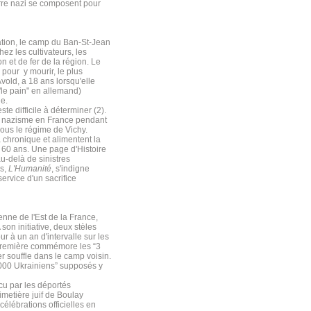
erre nazi se composent pour
ation, le camp du Ban-St-Jean
ez les cultivateurs, les
 et de fer de la région. Le
 pour y mourir, le plus
old, a 18 ans lorsqu'elle
("le pain" en allemand)
ie.
te difficile à déterminer (2).
 du nazisme en France pendant
ous le régime de Vichy.
a chronique et alimentent la
 60 ans. Une page d'Histoire
u-delà de sinistres
is,
L'Humanité
, s'indigne
ervice d'un sacrifice
nne de l'Est de la France,
son initiative, deux stèles
ur à un an d'intervalle sur les
a première commémore les “3
 souffle dans le camp voisin.
000 Ukrainiens” supposés y
écu par les déportés
metière juif de Boulay
élébrations officielles en