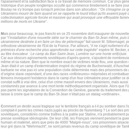
l'apaisement et la satisfaction face à ce travail de mémoire commun. Car plus génér
historique d'un peuple longtemps occulté qui commence timidement à se faire jour
Boulay ne s'y trompe pas lorsqu'il précise dans son allocution : “
On s'imagine ce qu
Ukrainiens mourir de faim quand on se rappelle le lourd tribut qu'ils avaient payé 
collectivisation agricole forcée et massive qui avait provoqué une effroyable famin
millions de morts en Ukraine
”.
M
ais pour beaucoup, le pas franchi en ce 25 novembre doit inaugurer de nouvel
par “
l‘installation d'une nouvelle stèle sur le charnier du Ban-St-Jean même, puis 
ukrainienne destinée à en faire un lieu de pèlerinage
” fait savoir M. Silbernagel, 
orthodoxe ukrainienne de l'Est de la France. Par ailleurs, “
il ne s'agit nullement d
prémices d'une recherche plus approfondie sur cette tragédie
” espère M. Becker, a
au titre évocateur :
Le camp du Ban-Saint-Jean, Lumière sur une honte enf(o)uie
.
Car aux obscurs agissements soviétiques d'après-guerre, s'ajoutent de nombreus
même et sa nature. Bien que le nombre exact de victimes reste flou, une question 
Jean était-il un camp d'extermination inspiré du régime de Buchenwald, d'Auschwit
barbarie ne vise pas ici une population civile déterminée mais des prisonniers 
d’origine slave cependant, d’une des races «inférieures» méprisées et combattues 
témoins invoquent l'existence dans le camp d'un four crématoire pour justifier ce 
constat suffit à vrai dire, celui d'un crime massif envers des Ukrainiens, mais aus
condamnés par avance à une mort lente méthodiquement organisée. Alors que l'U
pas parmi les signataires de la Convention de Genève, garante du traitement des p
laisse à croire que le camp du Ban-St-Jean n’était pas un stalag «ordinaire».
C
omment un destin aussi tragique sur le territoire français a-t-il pu somber dans l'
comptait-il parmi les crimes nazis jugés au procès de Nuremberg ? Le sort des pr
soviétiques, considérés comme traîtres à la patrie par Staline, n'a probablement pas
presse soviétique idéologisée. De leur côté, les Français viennent pendant la guer
humain et matériel, alors que près de 4000 “Malgré-nous”, ces prisonniers alsacie
leur gré dans la "Wehrmacht", ne sont jamais revenus du camp soviétique de Ta