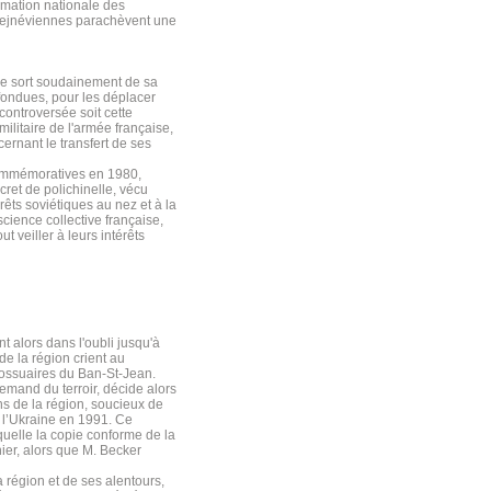
irmation nationale des
brejnéviennes parachèvent une
ce sort soudainement de sa
fondues, pour les déplacer
controversée soit cette
ilitaire de l'armée française,
ernant le transfert de ses
commémoratives en 1980,
ret de polichinelle, vécu
êts soviétiques au nez et à la
cience collective française,
 veiller à leurs intérêts
 alors dans l'oubli jusqu'à
e la région crient au
 ossuaires du Ban-St-Jean.
lemand du terroir, décide alors
ns de la région, soucieux de
e l’Ukraine en 1991. Ce
uelle la copie conforme de la
ier, alors que M. Becker
a région et de ses alentours,