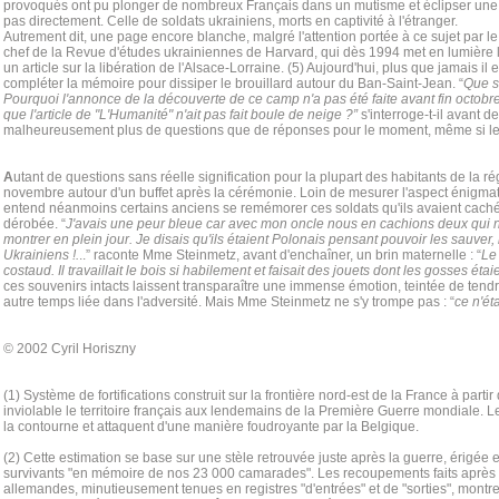
provoqués ont pu plonger de nombreux Français dans un mutisme et éclipser une t
pas directement. Celle de soldats ukrainiens, morts en captivité à l'étranger.
Autrement dit, une page encore blanche, malgré l'attention portée à ce sujet par l
chef de la Revue d'études ukrainiennes de Harvard, qui dès 1994 met en lumière
un article sur la libération de l'Alsace-Lorraine. (5) Aujourd'hui, plus que jamais il 
compléter la mémoire pour dissiper le brouillard autour du Ban-Saint-Jean. “
Que s
Pourquoi l'annonce de la découverte de ce camp n'a pas été faite avant fin octo
que l'article de "L'Humanité" n'ait pas fait boule de neige ?”
s'interroge-t-il avant de
malheureusement plus de questions que de réponses pour le moment, même si les
A
utant de questions sans réelle signification pour la plupart des habitants de la r
novembre autour d'un buffet après la cérémonie. Loin de mesurer l'aspect énigma
entend néanmoins certains anciens se remémorer ces soldats qu'ils avaient cachés
dérobée. “
J'avais une peur bleue car avec mon oncle nous en cachions deux qui n
montrer en plein jour. Je disais qu'ils étaient Polonais pensant pouvoir les sauver, m
Ukrainiens !.
..” raconte Mme Steinmetz, avant d'enchaîner, un brin maternelle : “
Le 
costaud. Il travaillait le bois si habilement et faisait des jouets dont les gosses étaie
ces souvenirs intacts laissent transparaître une immense émotion, teintée de ten
autre temps liée dans l'adversité. Mais Mme Steinmetz ne s'y trompe pas : “
ce n'ét
© 2002 Cyril Horiszny
(1) Système de fortifications construit sur la frontière nord-est de la France à parti
inviolable le territoire français aux lendemains de la Première Guerre mondiale. 
la contourne et attaquent d'une manière foudroyante par la Belgique.
(2) Cette estimation se base sur une stèle retrouvée juste après la guerre, érigée e
survivants "en mémoire de nos 23 000 camarades". Les recoupements faits après l
allemandes, minutieusement tenues en registres "d'entrées" et de "sorties", mont