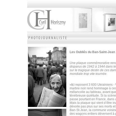
Les Oubliés
du Ban-Saint-Jean
Une plaque commémorative rend 
disparus de 1942 à 1944 dans le 
sur le tragique destin de ces dam
mondiale trop vite tournée.
«
I
ci reposent 3 600 Ukrainiens -
marbre noir rend hommage à ces 
mélancolie au tableau, avant qu
ténébreuse quiétude. Si la scène
passe pourtant en France, dans u
Mais la plaque qui vient d’être 
dévoile pas plus sur ses morts e
Ban-St-Jean, la commune voisine. 
des wagons entiers déversent à p