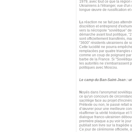
1979, avec tout ce que la région
Ukrainiens à l'étranger, vue d'
longue œuvre de russification et 
L
a réaction ne se fait pas atten
discrétion et entreprend d'exhum
vers la nécropole “soviétique” de
démarche avant tout politique, “
sont officiellement transférés, m
“3600” résidents ukrainiens de s
Cette lucidité ne pourra empêch
remplacées par quatre triangles d
comme un coup de poignard par les
barbe de la France. Si "Soviétiqu
les autorités ne s'embarrassent p
politiques avec Moscou.
Le camp du Ban-Saint-Jean : un
N
oyés dans l'anonymat soviétiqu
ce qu'un concours de circonstanc
sacrilège face au projet d'incin
Prétexte ou non, le passé refait 
d’œuvrer pour une meilleure conn
réaffirmer la vérité historique e
dialogue franco-ukrainien débouc
première plaque a pu voir le jou
publiait son livre sur la tragédie
Ce jour de cérémonie officielle, 