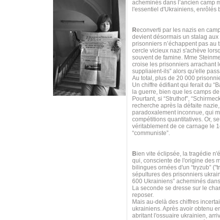
acheminés dans l’ancien camp mil
l'essentiel d'Ukrainiens, enrôlés
R
econverti par les nazis en cam
devient désormais un stalag aux 
prisonniers n’échappent pas au tr
cercle vicieux nazi s'achève lors
souvent de famine. Mme Steinmet
croise les prisonniers arrachant le
suppliaient-ils” alors qu'elle pas
Au total, plus de 20 000 prisonnie
Un chiffre édifiant qui ferait du
la guerre, bien que les camps de
Pourtant, si “Struthof”, “Schirme
recherche après la défaite nazie
paradoxalement inconnue, qui méri
compétitions quantitatives. Or, s
véritablement de ce carnage le 1e
“communiste”.
B
ien vite éclipsée, la tragédie
qui, consciente de l'origine des 
bilingues ornées d'un “tryzub” ("tr
sépultures des prisonniers ukrai
600 Ukrainiens” acheminés dans 
La seconde se dresse sur le ch
reposer.
Mais au-delà des chiffres incerta
ukrainiens. Après avoir obtenu e
abritant l'ossuaire ukrainien, ar