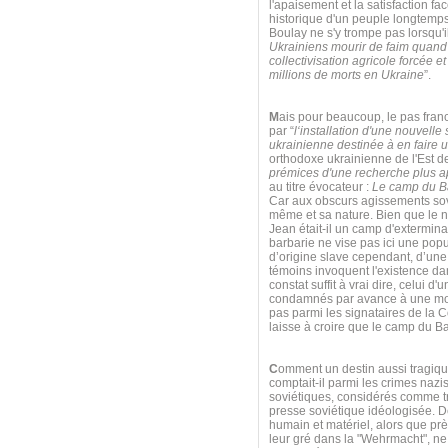
l'apaisement et la satisfaction f
historique d'un peuple longtemps
Boulay ne s'y trompe pas lorsqu'il
Ukrainiens mourir de faim quand o
collectivisation agricole forcée 
millions de morts en Ukraine
”.
M
ais pour beaucoup, le pas fra
par “
l‘installation d'une nouvell
ukrainienne destinée à en faire 
orthodoxe ukrainienne de l'Est de 
prémices d'une recherche plus ap
au titre évocateur :
Le camp du Ba
Car aux obscurs agissements sov
même et sa nature. Bien que le n
Jean était-il un camp d'extermin
barbarie ne vise pas ici une pop
d’origine slave cependant, d’une
témoins invoquent l'existence dan
constat suffit à vrai dire, celui
condamnés par avance à une mort
pas parmi les signataires de la 
laisse à croire que le camp du Ba
C
omment un destin aussi tragique 
comptait-il parmi les crimes naz
soviétiques, considérés comme tra
presse soviétique idéologisée. De
humain et matériel, alors que pr
leur gré dans la "Wehrmacht", n