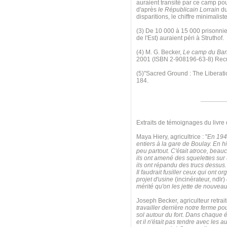
auraient transité par ce camp po
d'après
le Républicain Lorrain
du
disparitions, le chiffre minimalis
(3) De 10 000 à 15 000 prisonnier
de l'Est) auraient péri à Struthof.
(4) M. G. Becker,
Le camp du Ban-
2001 (ISBN 2-908196-63-8) Recuei
(5)"Sacred Ground : The Liberat
184.
Extraits de témoignages du livre
Maya Hiery, agricultrice : "
En 1942
entiers à la gare de Boulay. En hi
peu partout. C'était atroce, beauc
ils ont amené des squelettes sur u
ils ont répandu des trucs dessus. 
Il faudrait fusiller ceux qui ont 
projet d'usine
(incinérateur, ndlr)
mérité qu'on les jette de nouvea
Joseph Becker, agriculteur retraité
travailler derrière notre ferme po
sol autour du fort. Dans chaque éq
et il n'était pas tendre avec les 