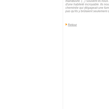
manœuvre. (...) Souvent ils nous 
d'une habileté incroyable. Ils nou
cheminée qui dégageait une fumée
pas qu'ils y brûlaient seulement 
Retour