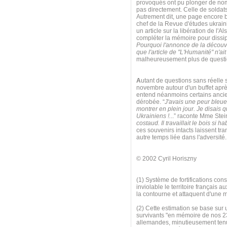
provoqués ont pu plonger de nom
pas directement. Celle de soldats 
Autrement dit, une page encore bl
chef de la Revue d'études ukrai
un article sur la libération de l'A
compléter la mémoire pour dissip
Pourquoi l'annonce de la découve
que l'article de "L'Humanité" n'ai
malheureusement plus de questio
A
utant de questions sans réelle s
novembre autour d'un buffet apr
entend néanmoins certains ancien
dérobée. “
J'avais une peur bleu
montrer en plein jour. Je disais q
Ukrainiens !.
..” raconte Mme Stei
costaud. Il travaillait le bois si 
ces souvenirs intacts laissent t
autre temps liée dans l'adversité
© 2002 Cyril Horiszny
(1) Système de fortifications cons
inviolable le territoire françai
la contourne et attaquent d'une 
(2) Cette estimation se base sur 
survivants "en mémoire de nos 2
allemandes, minutieusement tenue