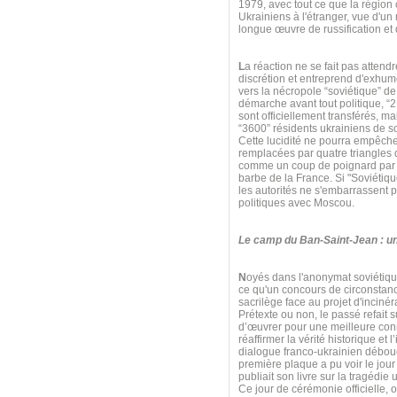
1979, avec tout ce que la région
Ukrainiens à l'étranger, vue d'
longue œuvre de russification et 
L
a réaction ne se fait pas atten
discrétion et entreprend d'exhum
vers la nécropole “soviétique” de
démarche avant tout politique, “
sont officiellement transférés, m
“3600” résidents ukrainiens de s
Cette lucidité ne pourra empêch
remplacées par quatre triangles d
comme un coup de poignard par les
barbe de la France. Si "Soviétiqu
les autorités ne s'embarrassent p
politiques avec Moscou.
Le camp du Ban-Saint-Jean : un
N
oyés dans l'anonymat soviétiqu
ce qu'un concours de circonstanc
sacrilège face au projet d'incin
Prétexte ou non, le passé refait 
d’œuvrer pour une meilleure conn
réaffirmer la vérité historique e
dialogue franco-ukrainien débouc
première plaque a pu voir le jou
publiait son livre sur la tragédie
Ce jour de cérémonie officielle, 