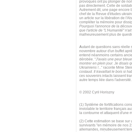
provoqués ont pu plonger de nom
pas directement. Celle de soldats 
Autrement dit, une page encore bl
chef de la Revue d'études ukrai
un article sur la libération de l'A
compléter la mémoire pour dissip
Pourquoi l'annonce de la découve
que l'article de "L'Humanité" n'ai
malheureusement plus de questio
A
utant de questions sans réelle s
novembre autour d'un buffet apr
entend néanmoins certains ancien
dérobée. “
J'avais une peur bleu
montrer en plein jour. Je disais q
Ukrainiens !.
..” raconte Mme Stei
costaud. Il travaillait le bois si 
ces souvenirs intacts laissent t
autre temps liée dans l'adversité
© 2002 Cyril Horiszny
(1) Système de fortifications cons
inviolable le territoire françai
la contourne et attaquent d'une 
(2) Cette estimation se base sur 
survivants "en mémoire de nos 2
allemandes, minutieusement tenue