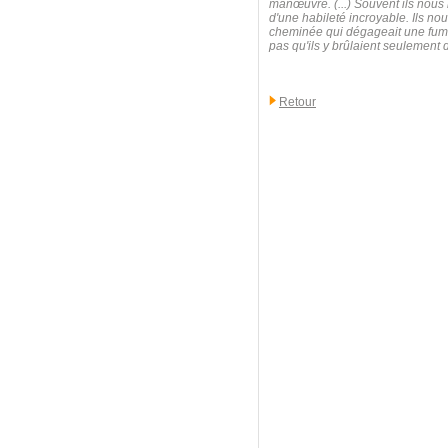
manœuvre. (...) Souvent ils nous 
d'une habileté incroyable. Ils nou
cheminée qui dégageait une fumée
pas qu'ils y brûlaient seulement 
Retour