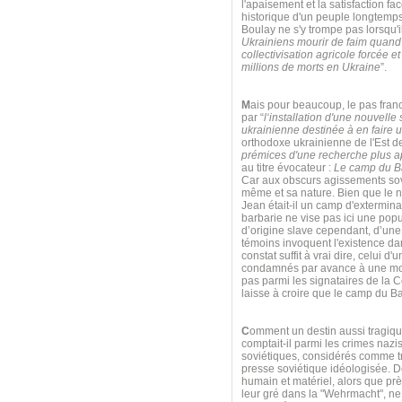
l'apaisement et la satisfaction f
historique d'un peuple longtemps
Boulay ne s'y trompe pas lorsqu'il
Ukrainiens mourir de faim quand o
collectivisation agricole forcée 
millions de morts en Ukraine
”.
M
ais pour beaucoup, le pas fra
par “
l‘installation d'une nouvell
ukrainienne destinée à en faire 
orthodoxe ukrainienne de l'Est de 
prémices d'une recherche plus ap
au titre évocateur :
Le camp du Ba
Car aux obscurs agissements sov
même et sa nature. Bien que le n
Jean était-il un camp d'extermin
barbarie ne vise pas ici une pop
d’origine slave cependant, d’une
témoins invoquent l'existence dan
constat suffit à vrai dire, celui
condamnés par avance à une mort
pas parmi les signataires de la 
laisse à croire que le camp du Ba
C
omment un destin aussi tragique 
comptait-il parmi les crimes naz
soviétiques, considérés comme tra
presse soviétique idéologisée. De
humain et matériel, alors que pr
leur gré dans la "Wehrmacht", n