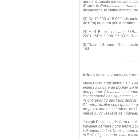
auraient transité par ce camp po
d'après
le Républicain Lorrain
du
disparitions, le chiffre minimalis
(3) De 10 000 à 15 000 prisonnier
de l'Est) auraient péri à Struthof.
(4) M. G. Becker,
Le camp du Ban-
2001 (ISBN 2-908196-63-8) Recuei
(5)"Sacred Ground : The Liberat
184.
Extraits de témoignages du livre
Maya Hiery, agricultrice : "
En 1942
entiers à la gare de Boulay. En hi
peu partout. C'était atroce, beauc
ils ont amené des squelettes sur u
ils ont répandu des trucs dessus. 
Il faudrait fusiller ceux qui ont 
projet d'usine
(incinérateur, ndlr)
mérité qu'on les jette de nouvea
Joseph Becker, agriculteur retraité
travailler derrière notre ferme po
sol autour du fort. Dans chaque éq
et il n'était pas tendre avec les 