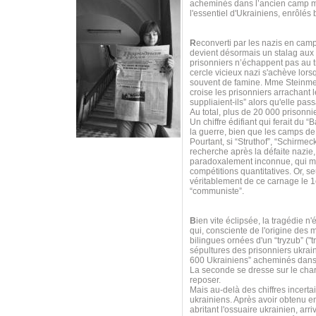
acheminés dans l’ancien camp mil
l'essentiel d'Ukrainiens, enrôlés
R
econverti par les nazis en cam
devient désormais un stalag aux 
prisonniers n’échappent pas au tr
cercle vicieux nazi s'achève lors
souvent de famine. Mme Steinmet
croise les prisonniers arrachant le
suppliaient-ils” alors qu'elle pas
Au total, plus de 20 000 prisonnie
Un chiffre édifiant qui ferait du
la guerre, bien que les camps de
Pourtant, si “Struthof”, “Schirme
recherche après la défaite nazie
paradoxalement inconnue, qui méri
compétitions quantitatives. Or, s
véritablement de ce carnage le 1e
“communiste”.
B
ien vite éclipsée, la tragédie
qui, consciente de l'origine des 
bilingues ornées d'un “tryzub” ("tr
sépultures des prisonniers ukrai
600 Ukrainiens” acheminés dans 
La seconde se dresse sur le ch
reposer.
Mais au-delà des chiffres incerta
ukrainiens. Après avoir obtenu e
abritant l'ossuaire ukrainien, ar