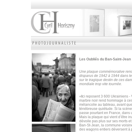
Les Oubliés
du Ban-Saint-Jean
Une plaque commémorative rend 
disparus de 1942 à 1944 dans le 
sur le tragique destin de ces dam
mondiale trop vite tournée.
«
I
ci reposent 3 600 Ukrainiens -
marbre noir rend hommage à ces 
mélancolie au tableau, avant qu
ténébreuse quiétude. Si la scène
passe pourtant en France, dans u
Mais la plaque qui vient d’être 
dévoile pas plus sur ses morts e
Ban-St-Jean, la commune voisine. 
des wagons entiers déversent à p