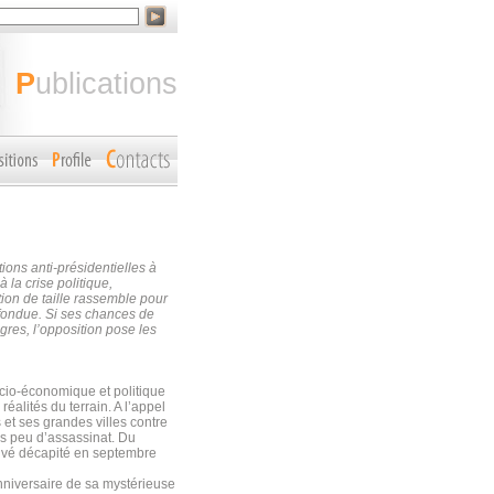
publications
ons anti-présidentielles à
 la crise politique,
tion de taille rassemble pour
nfondue. Si ses chances de
gres, l’opposition pose les
ocio-économique et politique
réalités du terrain. A l’appel
 et ses grandes villes contre
is peu d’assassinat. Du
ouvé décapité en septembre
nniversaire de sa mystérieuse