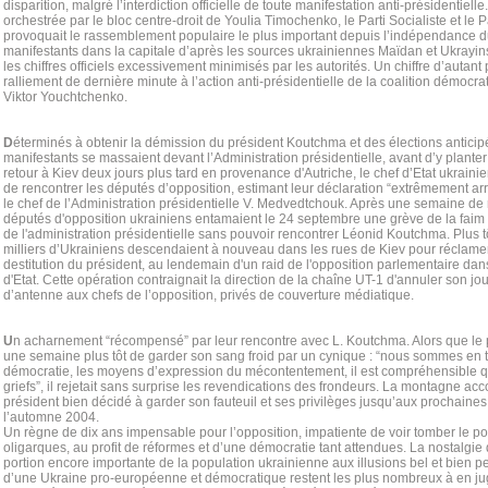
disparition, malgré l’interdiction officielle de toute manifestation anti-présidentielle
orchestrée par le bloc centre-droit de Youlia Timochenko, le Parti Socialiste et le
provoquait le rassemblement populaire le plus important depuis l’indépendance 
manifestants dans la capitale d’après les sources ukrainiennes Maïdan et Ukrayi
les chiffres officiels excessivement minimisés par les autorités. Un chiffre d’autant 
ralliement de dernière minute à l’action anti-présidentielle de la coalition démocr
Viktor Youchtchenko.
D
éterminés à obtenir la démission du président Koutchma et des élections anticipé
manifestants se massaient devant l’Administration présidentielle, avant d’y plante
retour à Kiev deux jours plus tard en provenance d'Autriche, le chef d’Etat ukrain
de rencontrer les députés d’opposition, estimant leur déclaration “extrêmement arr
le chef de l’Administration présidentielle V. Medvedtchouk. Après une semaine de
députés d'opposition ukrainiens entamaient le 24 septembre une grève de la faim 
de l'administration présidentielle sans pouvoir rencontrer Léonid Koutchma. Plus t
milliers d’Ukrainiens descendaient à nouveau dans les rues de Kiev pour réclamer
destitution du président, au lendemain d'un raid de l'opposition parlementaire dans
d'Etat. Cette opération contraignait la direction de la chaîne UT-1 d'annuler son jo
d’antenne aux chefs de l’opposition, privés de couverture médiatique.
U
n acharnement “récompensé” par leur rencontre avec L. Koutchma. Alors que le p
une semaine plus tôt de garder son sang froid par un cynique : “nous sommes en t
démocratie, les moyens d’expression du mécontentement, il est compréhensible q
griefs”, il rejetait sans surprise les revendications des frondeurs. La montagne ac
président bien décidé à garder son fauteuil et ses privilèges jusqu’aux prochaines 
l’automne 2004.
Un règne de dix ans impensable pour l’opposition, impatiente de voir tomber le po
oligarques, au profit de réformes et d’une démocratie tant attendues. La nostal
portion encore importante de la population ukrainienne aux illusions bel et bien p
d’une Ukraine pro-européenne et démocratique restent les plus nombreux à en ju