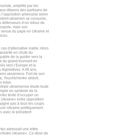
niste, amplifié par les
, aux dépens des partisans de
 l’opposition amenuise selon
sident ukrainien se consume,
ts défenseurs d’un retour de
tropole, mais son
a venue du pape en Ukraine et
scou.
cas d'alternative viable. Alors
opularité en chute du
apable de la guider vers la
ue du grand tournant en
és vers l’Europe et la
législatives. A 48 ans,
iens ukrainiens. Fort de son
ma, Youchtchenko séduit,
du pays.
trale ukrainienne élude toute
érigée en symbole de la
enko tente d’occuper un
e Ukraine» entre opposition
 gagne pas à tous les coups.
s une Ukraine politiquement
ns avec le président
ko adressait une lettre
 «Notre Ukraine». Ce désir de