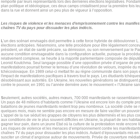
remporté par leurs représentants lors des dernières élections législatives. Fonda
plan politique et idéologique, ces deux camps cristallisent pour la première fois le
dans la rue et donnent ainsi un peu plus de vigueur à l’opposition.
Les risques de violence et les menaces d’emprisonnement contre les manifest
chaînes TV du pays pour dissuader les plus indécis.
L
’un des scénari envisagés doit permettre à cette force hybride de déboulonner 
élections anticipées. Néanmoins, une telle procédure pour être légalement conce
président, un état de santé précaire, sa démission, ou son renversement par le Par
aucune condition envisageable dans la configuration actuelle, puisque la procédu
relativement complexe, se heurte à la majorité parlementaire composée de déput
Leonid Koutchma. Seul langage possible d’une opposition privée d’organe de pres
manifestations pourrait former le terreau d’une révolution de velours, inspirée d
tchécoslovaque. En 1989 celui-ci mettait fin au règne communiste dans son pays et
l'impact de manifestations pacifiques à travers tout le pays. Les étudiants tchèque
désobéissant aux autorités. En Ukraine, les nouvelles générations se distinguent
contre le pouvoir, en 1991 ou l’année dernière avec le mouvement « l’Ukraine sa
S
eulement, autres sociétés, autres mœurs, 700 000 manifestants se rassemblaie
Un pays de 48 millions d’habitants comme l’Ukraine est encore loin du compte pro
bataillons de jeunes manifestants restent trop peu nombreux. La société civile se 
quelques mois, mais ne semble pas encore en mesure de faire vaciller un pouvoir p
L’appel de la rue séduit les grappes de citoyens les plus déterminés et les plus co
aux conditions de vie le plus souvent difficiles en Ukraine, la plupart de ses habit
gagner leur pain, dans un jeune Etat où la culture de la protestation reste encore l
Les risques de violence et les menaces d’emprisonnement contre les manifestants
chaînes TV du pays pour dissuader les plus indécis. Autant d’épouvantails mis en 
susciter un climat d’angoisse autour de mouvements. Privée de couverture médiatiq