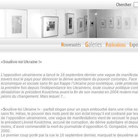
«Soulève-toi Ukraine !»
L'opposition ukrainienne a lancé le 16 septembre dernier une vague de manifestati
travers tout le pays pour dénoncer la dérive autoritaire du pouvoir corrompu. Face à
économique et sociale sans fin qui frappe l’Ukraine post-soviétique, cette protesta
la première fois depuis l'indépendance les Ukrainiens, toute couleur politique co
déstabiliser le président Koutchma avant la fin de son mandat en 2004 restent mai
jalons du changement. Mais lequel ?...
«
S
oulève-toi Ukraine !» - parfait slogan pour un pays embourbé dans une crise s
sans fin. Hélas, le pouvoir des mots perd de son éclat lorsqu’il est contrarié par les 
de l’opposition ukrainienne, une vague de manifestations vient de secouer le pays
le président Léonid Koutchma, accusé de corruption, de dérive autoritaire et depu
moins, d’avoir commandité la mort du journaliste d’opposition G. Gongadzé, retr
2000.
Le premier coup porté par la rue le 16 septembre dernier, marquait le deuxième a