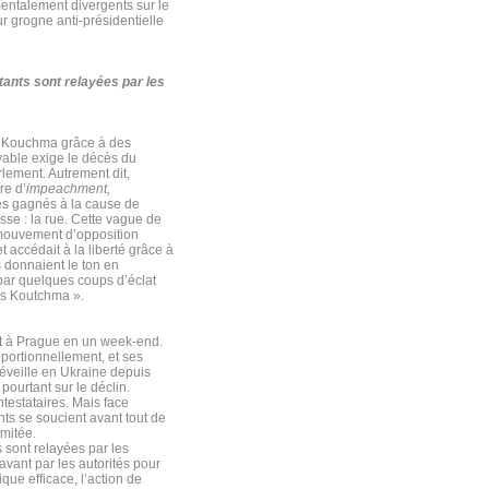
mentalement divergents sur le
ur grogne anti-présidentielle
ants sont relayées par les
L. Kouchma grâce à des
vable exige le décès du
lement. Autrement dit,
re d’
impeachment,
és gagnés à la cause de
se : la rue. Cette vague de
u mouvement d’opposition
 accédait à la liberté grâce à
s donnaient le ton en
 par quelques coups d’éclat
ns Koutchma ».
nt à Prague en un week-end.
portionnellement, et ses
réveille en Ukraine depuis
ourtant sur le déclin.
ntestataires. Mais face
ants se soucient avant tout de
imitée.
 sont relayées par les
avant par les autorités pour
ue efficace, l’action de