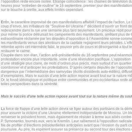
l’opposition reste encore isolée. Etrange coïncidence : les chaînes de télévision d
heures pour “entretien de routine” le 16 septembre, premier jour des manifestation
sur le bouche à oreille, aux effets limités cependant.
E
nfin, le caractère improvisé de ces manifestations affaiblit l’impact de l'action.
coup d’envoi, les initiateurs de “Soulève-toi Ukraine !” décident d’ouvrir un front d
redescendre dans la rue une semaine plus tard seulement. Un précieux répit pour
jour même la police détruisait les campements des manifestants, arrêtant plus de 
extraordinaire réclamée par les députés d’opposition à l’Assemblée sonne comme
les manifestants venus des alentours de la capitale regagnent leurs pénates. L’ef
retombe après cet intermède fatal, le pouvoir pris de cours et désorganisé a tout le 
restaurer le calme.
Coupée dans son élan, l’action anti-présidentielle du 16 septembre peut néanmoi
protestation encore plus importante, voire d’une révolution pacifique. L’oppositio
d’une stratégie plus claire, de mots d’ordres plus précis, mais surtout d’un quartie
coordonner et d’anticiper les protestations. D’après certains députés de l’oppositio
dangereux par l’intermédiaire des samvydav (écrits dissidents auto-édités), diffusé
d’exemplaires. Mais le succès d’une telle action repose avant tout sur la nature m
Or, le fossé idéologique et politique entre communistes et pro-occidentaux reste 
telles perspectives dans la sérénité.
Mais le succès d’une telle action repose avant tout sur la nature même du souf
L
a force de frappe d’une telle action devra se figer autour des partisans de la dém
pour assurer la victoire d’une Ukraine réellement indépendante de Moscou. Un 
renverser le président honni, mais également de résister à terme aux alliés contr
P. Symonenko, tournés eux, vers le Kremlin. Leur ralliement à l'opposition radicale
file de profiter d’élections présidentielles anticipées avant que l’érosion du parti
poursuive. Au pire, ils espèrent assurer sa présence au second tour des élection