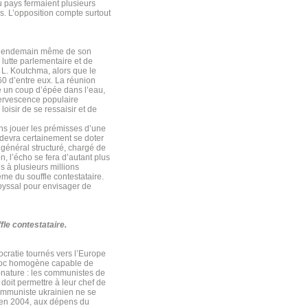
u pays fermaient plusieurs
s. L’opposition compte surtout
 Le lendemain même de son
e lutte parlementaire et de
 L. Koutchma, alors que le
60 d’entre eux. La réunion
 un coup d’épée dans l’eau,
fervescence populaire
loisir de se ressaisir et de
ns jouer les prémisses d’une
n devra certainement se doter
r général structuré, chargé de
n, l’écho se fera d’autant plus
s à plusieurs millions
ême du souffle contestataire.
abyssal pour envisager de
fle contestataire.
ocratie tournés vers l’Europe
bloc homogène capable de
e-nature : les communistes de
 doit permettre à leur chef de
 communiste ukrainien ne se
s en 2004, aux dépens du