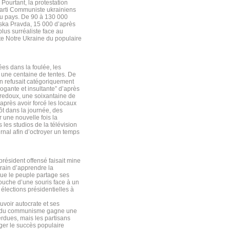
. Pourtant, la protestation
 Parti Communiste ukrainiens
du pays. De 90 à 130 000
nska Pravda, 15 000 d’après
plus surréaliste face au
ate Notre Ukraine du populaire
es dans la foulée, les
r une centaine de tentes. De
ien refusait catégoriquement
ogante et insultante” d’après
 redoux, une soixantaine de
après avoir forcé les locaux
ôt dans la journée, des
 une nouvelle fois la
 les studios de la télévision
urnal afin d’octroyer un temps
résident offensé faisait mine
rain d’apprendre la
ue le peuple partage ses
couche d’une souris face à un
élections présidentielles à
uvoir autocrate et ses
gie du communisme gagne une
erdues, mais les partisans
ger le succès populaire