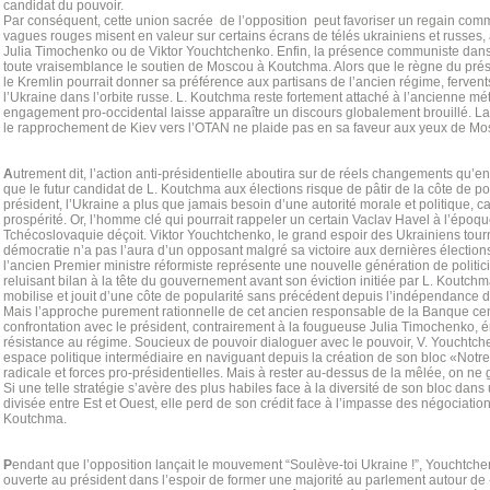
candidat du pouvoir.
Par conséquent, cette union sacrée de l’opposition peut favoriser un regain commu
vagues rouges misent en valeur sur certains écrans de télés ukrainiens et russes
Julia Timochenko ou de Viktor Youchtchenko. Enfin, la présence communiste dans
toute vraisemblance le soutien de Moscou à Koutchma. Alors que le règne du pré
le Kremlin pourrait donner sa préférence aux partisans de l’ancien régime, ferven
l’Ukraine dans l’orbite russe. L. Koutchma reste fortement attaché à l’ancienne mé
engagement pro-occidental laisse apparaître un discours globalement brouillé. L
le rapprochement de Kiev vers l’OTAN ne plaide pas en sa faveur aux yeux de Mo
A
utrement dit, l’action anti-présidentielle aboutira sur de réels changements qu’en 
que le futur candidat de L. Koutchma aux élections risque de pâtir de la côte de p
président, l’Ukraine a plus que jamais besoin d’une autorité morale et politique, c
prospérité. Or, l’homme clé qui pourrait rappeler un certain Vaclav Havel à l’époq
Tchécoslovaquie déçoit. Viktor Youchtchenko, le grand espoir des Ukrainiens tourn
démocratie n’a pas l’aura d’un opposant malgré sa victoire aux dernières élections 
l’ancien Premier ministre réformiste représente une nouvelle génération de politic
reluisant bilan à la tête du gouvernement avant son éviction initiée par L. Koutch
mobilise et jouit d’une côte de popularité sans précédent depuis l’indépendance 
Mais l’approche purement rationnelle de cet ancien responsable de la Banque cen
confrontation avec le président, contrairement à la fougueuse Julia Timochenko, 
résistance au régime. Soucieux de pouvoir dialoguer avec le pouvoir, V. Youchtch
espace politique intermédiaire en naviguant depuis la création de son bloc «Notr
radicale et forces pro-présidentielles. Mais à rester au-dessus de la mêlée, on ne
Si une telle stratégie s’avère des plus habiles face à la diversité de son bloc dan
divisée entre Est et Ouest, elle perd de son crédit face à l’impasse des négociatio
Koutchma.
P
endant que l’opposition lançait le mouvement “Soulève-toi Ukraine !”, Youchtchen
ouverte au président dans l’espoir de former une majorité au parlement autour de