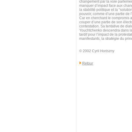
changement par la voie parlemen
manquer d’impact face aux change
la stabilité politique et la “solu
pouvoir, comme d’une partie de l
Car en cherchant le compromis av
couper d’une partie de son électo
contestation. Sa tentative de dia
Youchtchenko descendra dans la r
tardif pour l’impact de la protest
manifestants, la stratégie du pri
© 2002 Cyril Horiszny
Retour