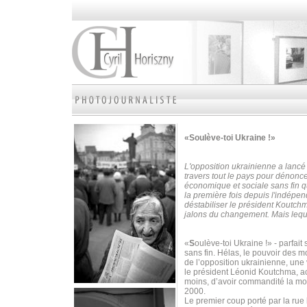
«Soulève-toi Ukraine !»
L'opposition ukrainienne a lancé
travers tout le pays pour dénoncer
économique et sociale sans fin qu
la première fois depuis l'indépe
déstabiliser le président Koutch
jalons du changement. Mais leque
«
S
oulève-toi Ukraine !» - parfa
sans fin. Hélas, le pouvoir des mot
de l’opposition ukrainienne, une
le président Léonid Koutchma, ac
moins, d’avoir commandité la mor
2000.
Le premier coup porté par la rue