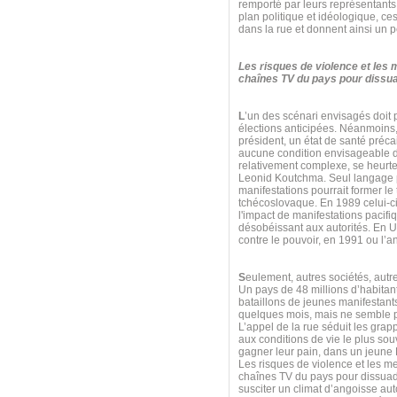
remporté par leurs représentants
plan politique et idéologique, ce
dans la rue et donnent ainsi un p
Les risques de violence et les
chaînes TV du pays pour dissuad
L
’un des scénari envisagés doit
élections anticipées. Néanmoins,
président, un état de santé préca
aucune condition envisageable da
relativement complexe, se heurt
Leonid Koutchma. Seul langage p
manifestations pourrait former l
tchécoslovaque. En 1989 celui-ci
l'impact de manifestations pacifi
désobéissant aux autorités. En U
contre le pouvoir, en 1991 ou l
S
eulement, autres sociétés, aut
Un pays de 48 millions d’habitan
bataillons de jeunes manifestants
quelques mois, mais ne semble pa
L’appel de la rue séduit les grap
aux conditions de vie le plus souv
gagner leur pain, dans un jeune Et
Les risques de violence et les m
chaînes TV du pays pour dissuade
susciter un climat d’angoisse au