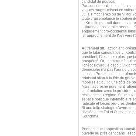
candidat du pouvoir.
Par conséquent, cette union sacr
vagues rouges misent en valeur s
Julia Timochenko ou de Viktor Y
toute vraisemblance le soutien 
le Kremlin pourrait donner sa pr
l’Ukraine dans l’orbite russe. L.
engagement pro-occidental laiss
le rapprochement de Kiev vers l
A
utrement dit, l’action anti-prés
que le futur candidat de L. Koutc
président, l’Ukraine a plus que j
prospérité. Or, l’homme clé qui p
Tchécoslovaquie déçoit. Viktor Y
démocratie n’a pas l’aura d’un op
l’ancien Premier ministre réformi
reluisant bilan à la tête du gouv
mobilise et jouit d’une côte de 
Mais l’approche purement ration
confrontation avec le président,
résistance au régime. Soucieux d
espace politique intermédiaire e
radicale et forces pro-présidenti
Si une telle stratégie s’avère de
divisée entre Est et Ouest, elle 
Koutchma.
P
endant que l’opposition lançait
ouverte au président dans l’espo