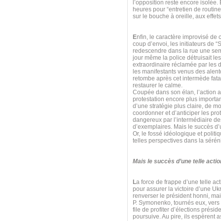
l’opposition reste encore isolée.
heures pour “entretien de routine
sur le bouche à oreille, aux effet
E
nfin, le caractère improvisé de 
coup d’envoi, les initiateurs de “
redescendre dans la rue une sema
jour même la police détruisait l
extraordinaire réclamée par les
les manifestants venus des alent
retombe après cet intermède fatal,
restaurer le calme.
Coupée dans son élan, l’action 
protestation encore plus importan
d’une stratégie plus claire, de mo
coordonner et d’anticiper les prot
dangereux par l’intermédiaire des
d’exemplaires. Mais le succès d’u
Or, le fossé idéologique et poli
telles perspectives dans la séréni
Mais le succès d’une telle acti
L
a force de frappe d’une telle ac
pour assurer la victoire d’une 
renverser le président honni, ma
P. Symonenko, tournés eux, vers l
file de profiter d’élections prés
poursuive. Au pire, ils espèrent