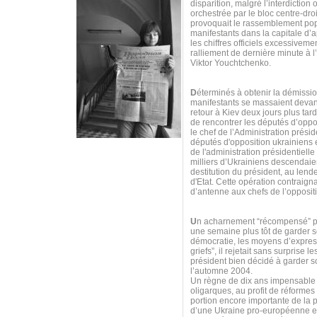
disparition, malgré l’interdiction 
orchestrée par le bloc centre-dro
provoquait le rassemblement pop
manifestants dans la capitale d’
les chiffres officiels excessiveme
ralliement de dernière minute à l
Viktor Youchtchenko.
D
éterminés à obtenir la démissio
manifestants se massaient devant 
retour à Kiev deux jours plus tar
de rencontrer les députés d’oppos
le chef de l’Administration prés
députés d'opposition ukrainiens 
de l'administration présidentiell
milliers d’Ukrainiens descendaie
destitution du président, au lend
d'Etat. Cette opération contraigna
d’antenne aux chefs de l’opposit
U
n acharnement “récompensé” par
une semaine plus tôt de garder s
démocratie, les moyens d’expres
griefs”, il rejetait sans surpris
président bien décidé à garder so
l’automne 2004.
Un règne de dix ans impensable p
oligarques, au profit de réform
portion encore importante de la p
d’une Ukraine pro-européenne et