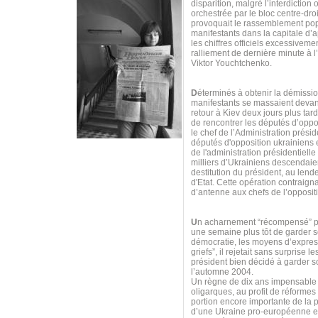
disparition, malgré l’interdiction 
orchestrée par le bloc centre-dro
provoquait le rassemblement pop
manifestants dans la capitale d’
les chiffres officiels excessiveme
ralliement de dernière minute à l
Viktor Youchtchenko.
D
éterminés à obtenir la démissio
manifestants se massaient devant 
retour à Kiev deux jours plus tar
de rencontrer les députés d’oppos
le chef de l’Administration prés
députés d'opposition ukrainiens 
de l'administration présidentiell
milliers d’Ukrainiens descendaie
destitution du président, au lend
d'Etat. Cette opération contraigna
d’antenne aux chefs de l’opposit
U
n acharnement “récompensé” par
une semaine plus tôt de garder s
démocratie, les moyens d’expres
griefs”, il rejetait sans surpris
président bien décidé à garder so
l’automne 2004.
Un règne de dix ans impensable p
oligarques, au profit de réform
portion encore importante de la p
d’une Ukraine pro-européenne et