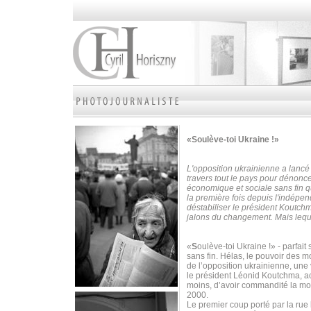
«Soulève-toi Ukraine !»
L'opposition ukrainienne a lancé
travers tout le pays pour dénoncer
économique et sociale sans fin qu
la première fois depuis l'indépe
déstabiliser le président Koutch
jalons du changement. Mais leque
«
S
oulève-toi Ukraine !» - parfa
sans fin. Hélas, le pouvoir des mot
de l’opposition ukrainienne, une
le président Léonid Koutchma, ac
moins, d’avoir commandité la mor
2000.
Le premier coup porté par la rue