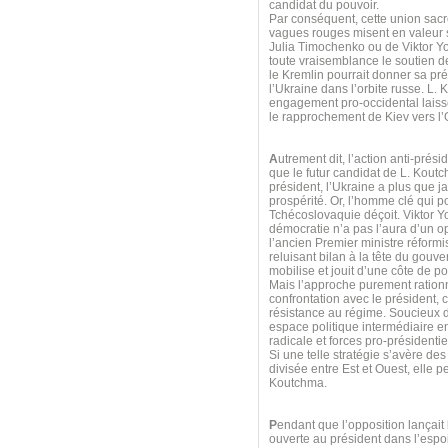
candidat du pouvoir.
Par conséquent, cette union sacr
vagues rouges misent en valeur s
Julia Timochenko ou de Viktor Y
toute vraisemblance le soutien 
le Kremlin pourrait donner sa pr
l’Ukraine dans l’orbite russe. L.
engagement pro-occidental laiss
le rapprochement de Kiev vers l
A
utrement dit, l’action anti-prés
que le futur candidat de L. Koutc
président, l’Ukraine a plus que j
prospérité. Or, l’homme clé qui p
Tchécoslovaquie déçoit. Viktor Y
démocratie n’a pas l’aura d’un op
l’ancien Premier ministre réformi
reluisant bilan à la tête du gouv
mobilise et jouit d’une côte de 
Mais l’approche purement ration
confrontation avec le président,
résistance au régime. Soucieux d
espace politique intermédiaire e
radicale et forces pro-présidenti
Si une telle stratégie s’avère de
divisée entre Est et Ouest, elle 
Koutchma.
P
endant que l’opposition lançait
ouverte au président dans l’espo