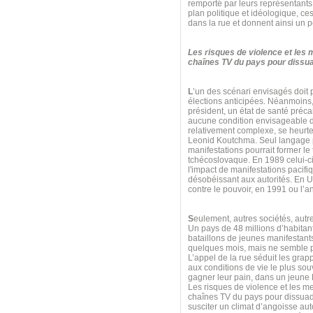
remporté par leurs représentants
plan politique et idéologique, ce
dans la rue et donnent ainsi un p
Les risques de violence et les
chaînes TV du pays pour dissuad
L
’un des scénari envisagés doit
élections anticipées. Néanmoins,
président, un état de santé préca
aucune condition envisageable da
relativement complexe, se heurt
Leonid Koutchma. Seul langage p
manifestations pourrait former l
tchécoslovaque. En 1989 celui-ci
l'impact de manifestations pacifi
désobéissant aux autorités. En U
contre le pouvoir, en 1991 ou l
S
eulement, autres sociétés, aut
Un pays de 48 millions d’habitan
bataillons de jeunes manifestants
quelques mois, mais ne semble pa
L’appel de la rue séduit les grap
aux conditions de vie le plus souv
gagner leur pain, dans un jeune Et
Les risques de violence et les m
chaînes TV du pays pour dissuade
susciter un climat d’angoisse au