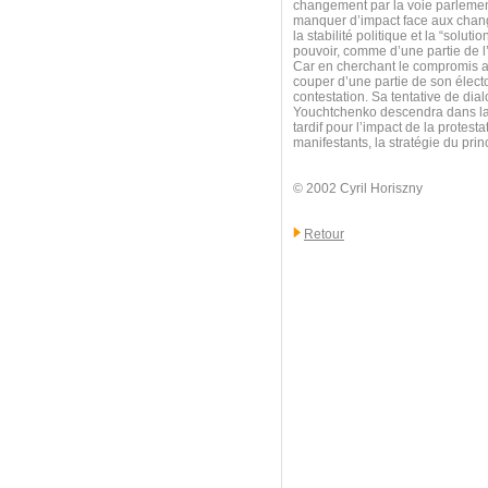
changement par la voie parlemen
manquer d’impact face aux change
la stabilité politique et la “solu
pouvoir, comme d’une partie de l
Car en cherchant le compromis av
couper d’une partie de son électo
contestation. Sa tentative de dia
Youchtchenko descendra dans la r
tardif pour l’impact de la protest
manifestants, la stratégie du pri
© 2002 Cyril Horiszny
Retour