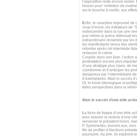
l’opposition reste encore isolée.
heures pour “entretien de routine
sur le bouche à oreille, aux effet
E
nfin, le caractère improvisé de 
coup d’envoi, les initiateurs de “
redescendre dans la rue une sema
jour même la police détruisait l
extraordinaire réclamée par les
les manifestants venus des alent
retombe après cet intermède fatal,
restaurer le calme.
Coupée dans son élan, l’action 
protestation encore plus importan
d’une stratégie plus claire, de mo
coordonner et d’anticiper les prot
dangereux par l’intermédiaire des
d’exemplaires. Mais le succès d’u
Or, le fossé idéologique et poli
telles perspectives dans la séréni
Mais le succès d’une telle acti
L
a force de frappe d’une telle ac
pour assurer la victoire d’une 
renverser le président honni, ma
P. Symonenko, tournés eux, vers l
file de profiter d’élections prés
poursuive. Au pire, ils espèrent