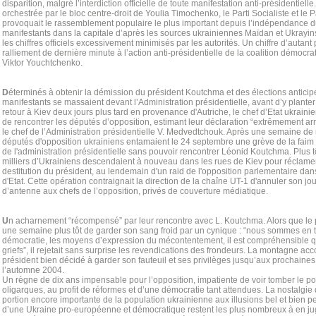
disparition, malgré l’interdiction officielle de toute manifestation anti-présidentielle
orchestrée par le bloc centre-droit de Youlia Timochenko, le Parti Socialiste et le
provoquait le rassemblement populaire le plus important depuis l’indépendance 
manifestants dans la capitale d’après les sources ukrainiennes Maïdan et Ukrayi
les chiffres officiels excessivement minimisés par les autorités. Un chiffre d’autant 
ralliement de dernière minute à l’action anti-présidentielle de la coalition démocr
Viktor Youchtchenko.
D
éterminés à obtenir la démission du président Koutchma et des élections anticipé
manifestants se massaient devant l’Administration présidentielle, avant d’y plante
retour à Kiev deux jours plus tard en provenance d'Autriche, le chef d’Etat ukrain
de rencontrer les députés d’opposition, estimant leur déclaration “extrêmement arr
le chef de l’Administration présidentielle V. Medvedtchouk. Après une semaine de
députés d'opposition ukrainiens entamaient le 24 septembre une grève de la faim 
de l'administration présidentielle sans pouvoir rencontrer Léonid Koutchma. Plus t
milliers d’Ukrainiens descendaient à nouveau dans les rues de Kiev pour réclamer
destitution du président, au lendemain d'un raid de l'opposition parlementaire dans
d'Etat. Cette opération contraignait la direction de la chaîne UT-1 d'annuler son jo
d’antenne aux chefs de l’opposition, privés de couverture médiatique.
U
n acharnement “récompensé” par leur rencontre avec L. Koutchma. Alors que le p
une semaine plus tôt de garder son sang froid par un cynique : “nous sommes en t
démocratie, les moyens d’expression du mécontentement, il est compréhensible q
griefs”, il rejetait sans surprise les revendications des frondeurs. La montagne ac
président bien décidé à garder son fauteuil et ses privilèges jusqu’aux prochaines 
l’automne 2004.
Un règne de dix ans impensable pour l’opposition, impatiente de voir tomber le po
oligarques, au profit de réformes et d’une démocratie tant attendues. La nostal
portion encore importante de la population ukrainienne aux illusions bel et bien p
d’une Ukraine pro-européenne et démocratique restent les plus nombreux à en ju