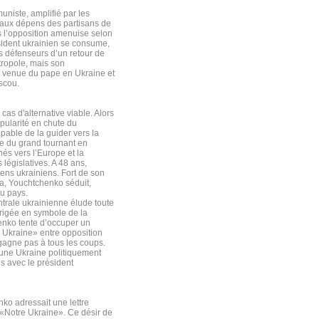
niste, amplifié par les
, aux dépens des partisans de
 l’opposition amenuise selon
sident ukrainien se consume,
ts défenseurs d’un retour de
tropole, mais son
a venue du pape en Ukraine et
scou.
cas d'alternative viable. Alors
opularité en chute du
apable de la guider vers la
ue du grand tournant en
és vers l’Europe et la
législatives. A 48 ans,
iens ukrainiens. Fort de son
ma, Youchtchenko séduit,
du pays.
trale ukrainienne élude toute
érigée en symbole de la
enko tente d’occuper un
e Ukraine» entre opposition
 gagne pas à tous les coups.
s une Ukraine politiquement
ns avec le président
ko adressait une lettre
 «Notre Ukraine». Ce désir de