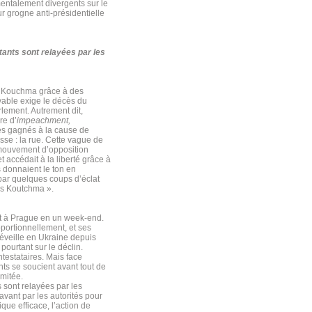
mentalement divergents sur le
ur grogne anti-présidentielle
ants sont relayées par les
L. Kouchma grâce à des
vable exige le décès du
lement. Autrement dit,
re d’
impeachment,
és gagnés à la cause de
se : la rue. Cette vague de
u mouvement d’opposition
 accédait à la liberté grâce à
s donnaient le ton en
 par quelques coups d’éclat
ns Koutchma ».
nt à Prague en un week-end.
portionnellement, et ses
réveille en Ukraine depuis
ourtant sur le déclin.
ntestataires. Mais face
ants se soucient avant tout de
imitée.
 sont relayées par les
avant par les autorités pour
ue efficace, l’action de