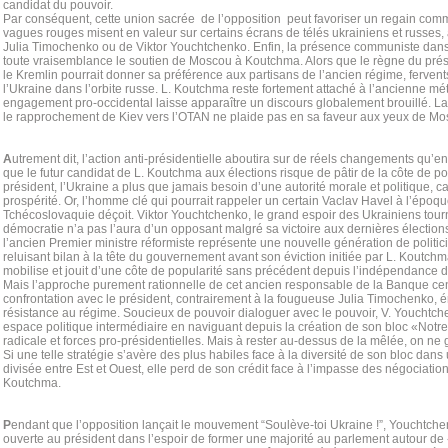
candidat du pouvoir.
Par conséquent, cette union sacrée de l’opposition peut favoriser un regain commu
vagues rouges misent en valeur sur certains écrans de télés ukrainiens et russes
Julia Timochenko ou de Viktor Youchtchenko. Enfin, la présence communiste dans
toute vraisemblance le soutien de Moscou à Koutchma. Alors que le règne du pré
le Kremlin pourrait donner sa préférence aux partisans de l’ancien régime, ferven
l’Ukraine dans l’orbite russe. L. Koutchma reste fortement attaché à l’ancienne mé
engagement pro-occidental laisse apparaître un discours globalement brouillé. L
le rapprochement de Kiev vers l’OTAN ne plaide pas en sa faveur aux yeux de Mo
A
utrement dit, l’action anti-présidentielle aboutira sur de réels changements qu’en 
que le futur candidat de L. Koutchma aux élections risque de pâtir de la côte de p
président, l’Ukraine a plus que jamais besoin d’une autorité morale et politique, c
prospérité. Or, l’homme clé qui pourrait rappeler un certain Vaclav Havel à l’époq
Tchécoslovaquie déçoit. Viktor Youchtchenko, le grand espoir des Ukrainiens tourn
démocratie n’a pas l’aura d’un opposant malgré sa victoire aux dernières élections 
l’ancien Premier ministre réformiste représente une nouvelle génération de politic
reluisant bilan à la tête du gouvernement avant son éviction initiée par L. Koutch
mobilise et jouit d’une côte de popularité sans précédent depuis l’indépendance 
Mais l’approche purement rationnelle de cet ancien responsable de la Banque cen
confrontation avec le président, contrairement à la fougueuse Julia Timochenko, 
résistance au régime. Soucieux de pouvoir dialoguer avec le pouvoir, V. Youchtch
espace politique intermédiaire en naviguant depuis la création de son bloc «Notr
radicale et forces pro-présidentielles. Mais à rester au-dessus de la mêlée, on ne
Si une telle stratégie s’avère des plus habiles face à la diversité de son bloc dan
divisée entre Est et Ouest, elle perd de son crédit face à l’impasse des négociatio
Koutchma.
P
endant que l’opposition lançait le mouvement “Soulève-toi Ukraine !”, Youchtchen
ouverte au président dans l’espoir de former une majorité au parlement autour de