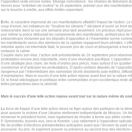
l’opposition reste encore isolée. Etrange coïncidence : les chaînes de télévision d
heures pour “entretien de routine” le 16 septembre, premier jour des manifestation
sur le bouche à oreille, aux effets limités cependant.
E
nfin, le caractère improvisé de ces manifestations affaiblit l’impact de l'action.
coup d’envoi, les initiateurs de “Soulève-toi Ukraine !” décident d’ouvrir un front d
redescendre dans la rue une semaine plus tard seulement. Un précieux répit pour
jour même la police détruisait les campements des manifestants, arrêtant plus de 
extraordinaire réclamée par les députés d’opposition à l’Assemblée sonne comme
les manifestants venus des alentours de la capitale regagnent leurs pénates. L’ef
retombe après cet intermède fatal, le pouvoir pris de cours et désorganisé a tout le 
restaurer le calme.
Coupée dans son élan, l’action anti-présidentielle du 16 septembre peut néanmoi
protestation encore plus importante, voire d’une révolution pacifique. L’oppositio
d’une stratégie plus claire, de mots d’ordres plus précis, mais surtout d’un quartie
coordonner et d’anticiper les protestations. D’après certains députés de l’oppositio
dangereux par l’intermédiaire des samvydav (écrits dissidents auto-édités), diffusé
d’exemplaires. Mais le succès d’une telle action repose avant tout sur la nature m
Or, le fossé idéologique et politique entre communistes et pro-occidentaux reste 
telles perspectives dans la sérénité.
Mais le succès d’une telle action repose avant tout sur la nature même du souf
L
a force de frappe d’une telle action devra se figer autour des partisans de la dém
pour assurer la victoire d’une Ukraine réellement indépendante de Moscou. Un 
renverser le président honni, mais également de résister à terme aux alliés contr
P. Symonenko, tournés eux, vers le Kremlin. Leur ralliement à l'opposition radicale
file de profiter d’élections présidentielles anticipées avant que l’érosion du parti
poursuive. Au pire, ils espèrent assurer sa présence au second tour des élection