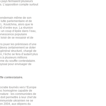
u pays fermaient plusieurs
s. L’opposition compte surtout
 Le lendemain même de son
e lutte parlementaire et de
 L. Koutchma, alors que le
60 d’entre eux. La réunion
 un coup d’épée dans l’eau,
fervescence populaire
loisir de se ressaisir et de
ns jouer les prémisses d’une
n devra certainement se doter
r général structuré, chargé de
n, l’écho se fera d’autant plus
s à plusieurs millions
ême du souffle contestataire.
abyssal pour envisager de
fle contestataire.
ocratie tournés vers l’Europe
bloc homogène capable de
e-nature : les communistes de
 doit permettre à leur chef de
 communiste ukrainien ne se
s en 2004, aux dépens du