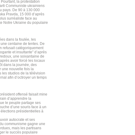
. Pourtant, la protestation
 Parti Communiste ukrainiens
du pays. De 90 à 130 000
nska Pravda, 15 000 d’après
plus surréaliste face au
ate Notre Ukraine du populaire
es dans la foulée, les
r une centaine de tentes. De
ien refusait catégoriquement
ogante et insultante” d’après
 redoux, une soixantaine de
après avoir forcé les locaux
ôt dans la journée, des
 une nouvelle fois la
 les studios de la télévision
urnal afin d’octroyer un temps
résident offensé faisait mine
rain d’apprendre la
ue le peuple partage ses
couche d’une souris face à un
élections présidentielles à
uvoir autocrate et ses
gie du communisme gagne une
erdues, mais les partisans
ger le succès populaire