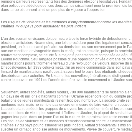
remporté par leurs représentants lors des dernières élections législatives. Fonda
plan politique et idéologique, ces deux camps cristallisent pour la première fois le
dans la rue et donnent ainsi un peu plus de vigueur à l’opposition.
Les risques de violence et les menaces d’emprisonnement contre les manifest
chaînes TV du pays pour dissuader les plus indécis.
L
’un des scénari envisagés doit permettre à cette force hybride de déboulonner 
élections anticipées. Néanmoins, une telle procédure pour être légalement conce
président, un état de santé précaire, sa démission, ou son renversement par le Par
aucune condition envisageable dans la configuration actuelle, puisque la procédu
relativement complexe, se heurte à la majorité parlementaire composée de déput
Leonid Koutchma. Seul langage possible d’une opposition privée d’organe de pres
manifestations pourrait former le terreau d’une révolution de velours, inspirée d
tchécoslovaque. En 1989 celui-ci mettait fin au règne communiste dans son pays et
l'impact de manifestations pacifiques à travers tout le pays. Les étudiants tchèque
désobéissant aux autorités. En Ukraine, les nouvelles générations se distinguent
contre le pouvoir, en 1991 ou l’année dernière avec le mouvement « l’Ukraine sa
S
eulement, autres sociétés, autres mœurs, 700 000 manifestants se rassemblaie
Un pays de 48 millions d’habitants comme l’Ukraine est encore loin du compte pro
bataillons de jeunes manifestants restent trop peu nombreux. La société civile se 
quelques mois, mais ne semble pas encore en mesure de faire vaciller un pouvoir p
L’appel de la rue séduit les grappes de citoyens les plus déterminés et les plus co
aux conditions de vie le plus souvent difficiles en Ukraine, la plupart de ses habit
gagner leur pain, dans un jeune Etat où la culture de la protestation reste encore l
Les risques de violence et les menaces d’emprisonnement contre les manifestants
chaînes TV du pays pour dissuader les plus indécis. Autant d’épouvantails mis en 
susciter un climat d’angoisse autour de mouvements. Privée de couverture médiatiq