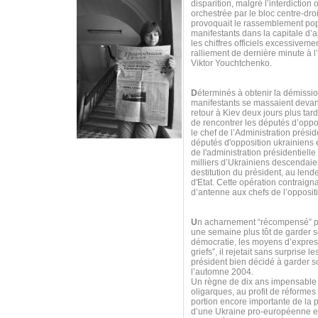
disparition, malgré l’interdiction 
orchestrée par le bloc centre-dro
provoquait le rassemblement pop
manifestants dans la capitale d’
les chiffres officiels excessiveme
ralliement de dernière minute à l
Viktor Youchtchenko.
D
éterminés à obtenir la démissio
manifestants se massaient devant 
retour à Kiev deux jours plus tar
de rencontrer les députés d’oppos
le chef de l’Administration prés
députés d'opposition ukrainiens 
de l'administration présidentiell
milliers d’Ukrainiens descendaie
destitution du président, au lend
d'Etat. Cette opération contraigna
d’antenne aux chefs de l’opposit
U
n acharnement “récompensé” par
une semaine plus tôt de garder s
démocratie, les moyens d’expres
griefs”, il rejetait sans surpris
président bien décidé à garder so
l’automne 2004.
Un règne de dix ans impensable p
oligarques, au profit de réform
portion encore importante de la p
d’une Ukraine pro-européenne et