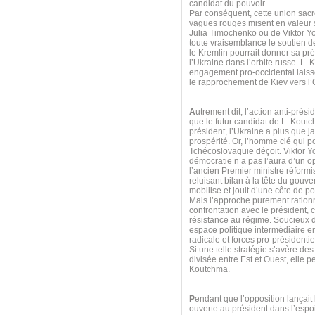
candidat du pouvoir.
Par conséquent, cette union sacr
vagues rouges misent en valeur s
Julia Timochenko ou de Viktor Y
toute vraisemblance le soutien 
le Kremlin pourrait donner sa pr
l’Ukraine dans l’orbite russe. L.
engagement pro-occidental laiss
le rapprochement de Kiev vers l
A
utrement dit, l’action anti-prés
que le futur candidat de L. Koutc
président, l’Ukraine a plus que j
prospérité. Or, l’homme clé qui p
Tchécoslovaquie déçoit. Viktor Y
démocratie n’a pas l’aura d’un op
l’ancien Premier ministre réformi
reluisant bilan à la tête du gouv
mobilise et jouit d’une côte de 
Mais l’approche purement ration
confrontation avec le président,
résistance au régime. Soucieux d
espace politique intermédiaire e
radicale et forces pro-présidenti
Si une telle stratégie s’avère de
divisée entre Est et Ouest, elle 
Koutchma.
P
endant que l’opposition lançait
ouverte au président dans l’espo