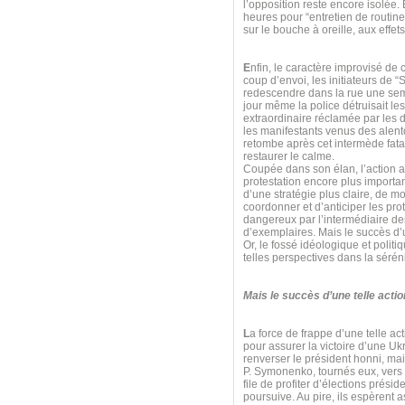
l’opposition reste encore isolée.
heures pour “entretien de routine
sur le bouche à oreille, aux effet
E
nfin, le caractère improvisé de 
coup d’envoi, les initiateurs de “
redescendre dans la rue une sema
jour même la police détruisait l
extraordinaire réclamée par les
les manifestants venus des alent
retombe après cet intermède fatal,
restaurer le calme.
Coupée dans son élan, l’action 
protestation encore plus importan
d’une stratégie plus claire, de mo
coordonner et d’anticiper les prot
dangereux par l’intermédiaire des
d’exemplaires. Mais le succès d’u
Or, le fossé idéologique et poli
telles perspectives dans la séréni
Mais le succès d’une telle acti
L
a force de frappe d’une telle ac
pour assurer la victoire d’une 
renverser le président honni, ma
P. Symonenko, tournés eux, vers l
file de profiter d’élections prés
poursuive. Au pire, ils espèrent