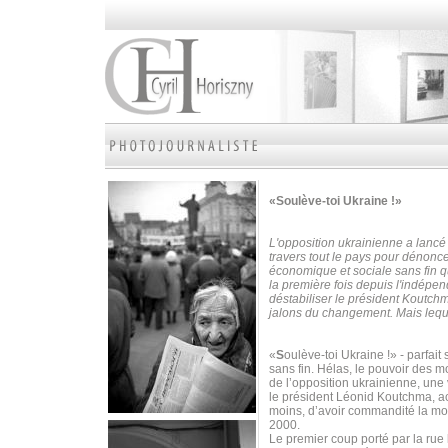
«Soulève-toi Ukraine !»
L'opposition ukrainienne a lancé
travers tout le pays pour dénoncer
économique et sociale sans fin qu
la première fois depuis l'indépe
déstabiliser le président Koutch
jalons du changement. Mais leque
«
S
oulève-toi Ukraine !» - parfa
sans fin. Hélas, le pouvoir des mot
de l’opposition ukrainienne, une
le président Léonid Koutchma, ac
moins, d’avoir commandité la mor
2000.
Le premier coup porté par la rue