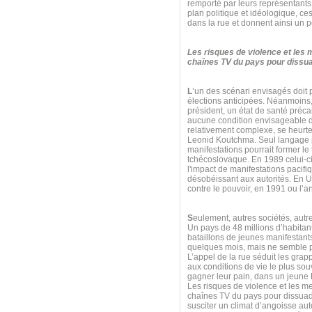
remporté par leurs représentants
plan politique et idéologique, ce
dans la rue et donnent ainsi un p
Les risques de violence et les
chaînes TV du pays pour dissuad
L
’un des scénari envisagés doit
élections anticipées. Néanmoins,
président, un état de santé préca
aucune condition envisageable da
relativement complexe, se heurt
Leonid Koutchma. Seul langage p
manifestations pourrait former l
tchécoslovaque. En 1989 celui-ci
l'impact de manifestations pacifi
désobéissant aux autorités. En U
contre le pouvoir, en 1991 ou l
S
eulement, autres sociétés, aut
Un pays de 48 millions d’habitan
bataillons de jeunes manifestants
quelques mois, mais ne semble pa
L’appel de la rue séduit les grap
aux conditions de vie le plus souv
gagner leur pain, dans un jeune Et
Les risques de violence et les m
chaînes TV du pays pour dissuade
susciter un climat d’angoisse au