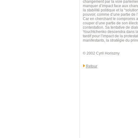
changement par la voie parlemen
manquer d’impact face aux change
la stabilité politique et la “solu
pouvoir, comme d’une partie de l
Car en cherchant le compromis av
couper d’une partie de son électo
contestation. Sa tentative de dia
Youchtchenko descendra dans la r
tardif pour l’impact de la protest
manifestants, la stratégie du pri
© 2002 Cyril Horiszny
Retour