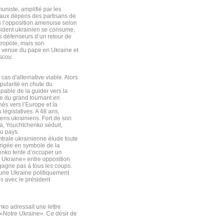
niste, amplifié par les
, aux dépens des partisans de
 l’opposition amenuise selon
sident ukrainien se consume,
ts défenseurs d’un retour de
tropole, mais son
a venue du pape en Ukraine et
scou.
cas d'alternative viable. Alors
opularité en chute du
apable de la guider vers la
ue du grand tournant en
és vers l’Europe et la
législatives. A 48 ans,
iens ukrainiens. Fort de son
ma, Youchtchenko séduit,
du pays.
trale ukrainienne élude toute
érigée en symbole de la
enko tente d’occuper un
e Ukraine» entre opposition
 gagne pas à tous les coups.
s une Ukraine politiquement
ns avec le président
ko adressait une lettre
 «Notre Ukraine». Ce désir de