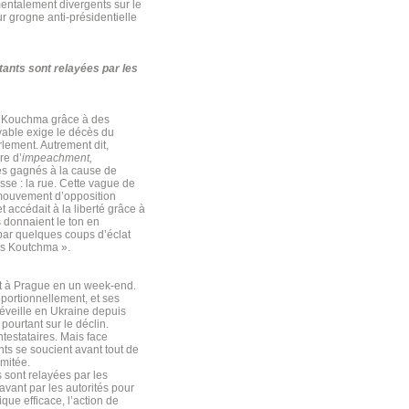
mentalement divergents sur le
ur grogne anti-présidentielle
ants sont relayées par les
L. Kouchma grâce à des
vable exige le décès du
lement. Autrement dit,
re d’
impeachment,
és gagnés à la cause de
se : la rue. Cette vague de
u mouvement d’opposition
 accédait à la liberté grâce à
s donnaient le ton en
 par quelques coups d’éclat
ns Koutchma ».
nt à Prague en un week-end.
portionnellement, et ses
réveille en Ukraine depuis
ourtant sur le déclin.
ntestataires. Mais face
ants se soucient avant tout de
imitée.
 sont relayées par les
avant par les autorités pour
ue efficace, l’action de