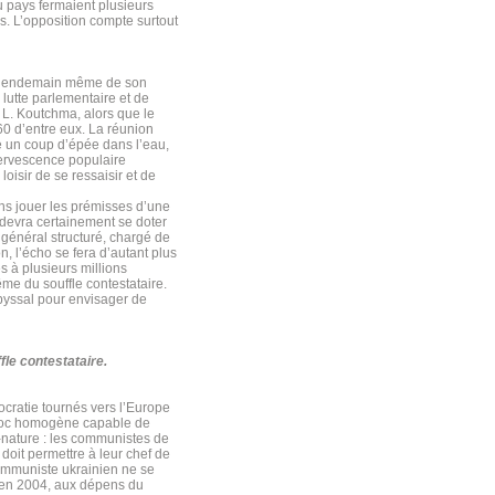
u pays fermaient plusieurs
s. L’opposition compte surtout
 Le lendemain même de son
e lutte parlementaire et de
 L. Koutchma, alors que le
60 d’entre eux. La réunion
 un coup d’épée dans l’eau,
fervescence populaire
loisir de se ressaisir et de
ns jouer les prémisses d’une
n devra certainement se doter
r général structuré, chargé de
n, l’écho se fera d’autant plus
s à plusieurs millions
ême du souffle contestataire.
abyssal pour envisager de
fle contestataire.
ocratie tournés vers l’Europe
bloc homogène capable de
e-nature : les communistes de
 doit permettre à leur chef de
 communiste ukrainien ne se
s en 2004, aux dépens du