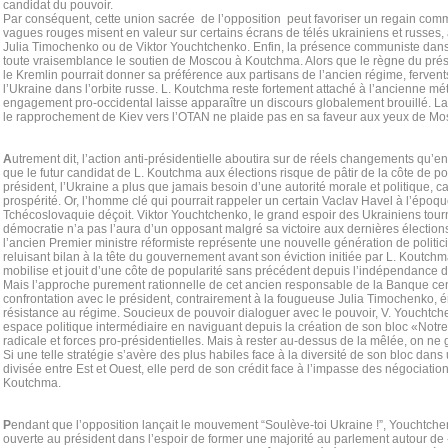
candidat du pouvoir.
Par conséquent, cette union sacrée de l’opposition peut favoriser un regain commu
vagues rouges misent en valeur sur certains écrans de télés ukrainiens et russes
Julia Timochenko ou de Viktor Youchtchenko. Enfin, la présence communiste dans
toute vraisemblance le soutien de Moscou à Koutchma. Alors que le règne du pré
le Kremlin pourrait donner sa préférence aux partisans de l’ancien régime, ferven
l’Ukraine dans l’orbite russe. L. Koutchma reste fortement attaché à l’ancienne mé
engagement pro-occidental laisse apparaître un discours globalement brouillé. L
le rapprochement de Kiev vers l’OTAN ne plaide pas en sa faveur aux yeux de Mo
A
utrement dit, l’action anti-présidentielle aboutira sur de réels changements qu’en 
que le futur candidat de L. Koutchma aux élections risque de pâtir de la côte de p
président, l’Ukraine a plus que jamais besoin d’une autorité morale et politique, c
prospérité. Or, l’homme clé qui pourrait rappeler un certain Vaclav Havel à l’époq
Tchécoslovaquie déçoit. Viktor Youchtchenko, le grand espoir des Ukrainiens tourn
démocratie n’a pas l’aura d’un opposant malgré sa victoire aux dernières élections 
l’ancien Premier ministre réformiste représente une nouvelle génération de politic
reluisant bilan à la tête du gouvernement avant son éviction initiée par L. Koutch
mobilise et jouit d’une côte de popularité sans précédent depuis l’indépendance 
Mais l’approche purement rationnelle de cet ancien responsable de la Banque cen
confrontation avec le président, contrairement à la fougueuse Julia Timochenko, 
résistance au régime. Soucieux de pouvoir dialoguer avec le pouvoir, V. Youchtch
espace politique intermédiaire en naviguant depuis la création de son bloc «Notr
radicale et forces pro-présidentielles. Mais à rester au-dessus de la mêlée, on ne
Si une telle stratégie s’avère des plus habiles face à la diversité de son bloc dan
divisée entre Est et Ouest, elle perd de son crédit face à l’impasse des négociatio
Koutchma.
P
endant que l’opposition lançait le mouvement “Soulève-toi Ukraine !”, Youchtchen
ouverte au président dans l’espoir de former une majorité au parlement autour de