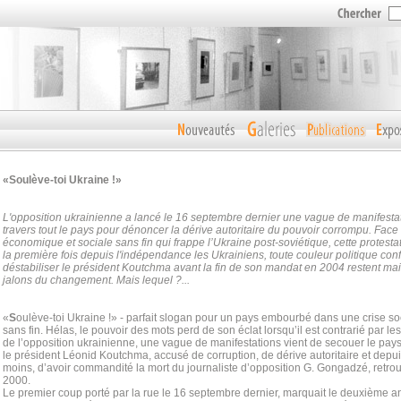
«Soulève-toi Ukraine !»
L'opposition ukrainienne a lancé le 16 septembre dernier une vague de manifestati
travers tout le pays pour dénoncer la dérive autoritaire du pouvoir corrompu. Face à
économique et sociale sans fin qui frappe l’Ukraine post-soviétique, cette protesta
la première fois depuis l'indépendance les Ukrainiens, toute couleur politique co
déstabiliser le président Koutchma avant la fin de son mandat en 2004 restent mai
jalons du changement. Mais lequel ?...
«
S
oulève-toi Ukraine !» - parfait slogan pour un pays embourbé dans une crise s
sans fin. Hélas, le pouvoir des mots perd de son éclat lorsqu’il est contrarié par les 
de l’opposition ukrainienne, une vague de manifestations vient de secouer le pays
le président Léonid Koutchma, accusé de corruption, de dérive autoritaire et depu
moins, d’avoir commandité la mort du journaliste d’opposition G. Gongadzé, retr
2000.
Le premier coup porté par la rue le 16 septembre dernier, marquait le deuxième a