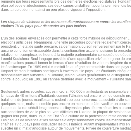
remporté par leurs représentants lors des dernières élections législatives. Fonda
plan politique et idéologique, ces deux camps cristallisent pour la première fois le
dans la rue et donnent ainsi un peu plus de vigueur à l’opposition.
Les risques de violence et les menaces d’emprisonnement contre les manifest
chaînes TV du pays pour dissuader les plus indécis.
L
’un des scénari envisagés doit permettre à cette force hybride de déboulonner 
élections anticipées. Néanmoins, une telle procédure pour être légalement conce
président, un état de santé précaire, sa démission, ou son renversement par le Par
aucune condition envisageable dans la configuration actuelle, puisque la procédu
relativement complexe, se heurte à la majorité parlementaire composée de déput
Leonid Koutchma. Seul langage possible d’une opposition privée d’organe de pres
manifestations pourrait former le terreau d’une révolution de velours, inspirée d
tchécoslovaque. En 1989 celui-ci mettait fin au règne communiste dans son pays et
l'impact de manifestations pacifiques à travers tout le pays. Les étudiants tchèque
désobéissant aux autorités. En Ukraine, les nouvelles générations se distinguent
contre le pouvoir, en 1991 ou l’année dernière avec le mouvement « l’Ukraine sa
S
eulement, autres sociétés, autres mœurs, 700 000 manifestants se rassemblaie
Un pays de 48 millions d’habitants comme l’Ukraine est encore loin du compte pro
bataillons de jeunes manifestants restent trop peu nombreux. La société civile se 
quelques mois, mais ne semble pas encore en mesure de faire vaciller un pouvoir p
L’appel de la rue séduit les grappes de citoyens les plus déterminés et les plus co
aux conditions de vie le plus souvent difficiles en Ukraine, la plupart de ses habit
gagner leur pain, dans un jeune Etat où la culture de la protestation reste encore l
Les risques de violence et les menaces d’emprisonnement contre les manifestants
chaînes TV du pays pour dissuader les plus indécis. Autant d’épouvantails mis en 
susciter un climat d’angoisse autour de mouvements. Privée de couverture médiatiq