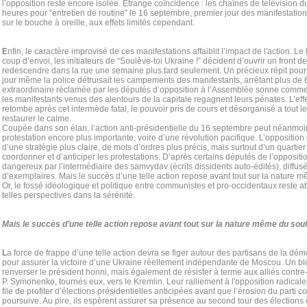
l’opposition reste encore isolée. Etrange coïncidence : les chaînes de télévision d
heures pour “entretien de routine” le 16 septembre, premier jour des manifestation
sur le bouche à oreille, aux effets limités cependant.
E
nfin, le caractère improvisé de ces manifestations affaiblit l’impact de l'action.
coup d’envoi, les initiateurs de “Soulève-toi Ukraine !” décident d’ouvrir un front d
redescendre dans la rue une semaine plus tard seulement. Un précieux répit pour
jour même la police détruisait les campements des manifestants, arrêtant plus de 
extraordinaire réclamée par les députés d’opposition à l’Assemblée sonne comme
les manifestants venus des alentours de la capitale regagnent leurs pénates. L’ef
retombe après cet intermède fatal, le pouvoir pris de cours et désorganisé a tout le 
restaurer le calme.
Coupée dans son élan, l’action anti-présidentielle du 16 septembre peut néanmoi
protestation encore plus importante, voire d’une révolution pacifique. L’oppositio
d’une stratégie plus claire, de mots d’ordres plus précis, mais surtout d’un quartie
coordonner et d’anticiper les protestations. D’après certains députés de l’oppositio
dangereux par l’intermédiaire des samvydav (écrits dissidents auto-édités), diffusé
d’exemplaires. Mais le succès d’une telle action repose avant tout sur la nature m
Or, le fossé idéologique et politique entre communistes et pro-occidentaux reste 
telles perspectives dans la sérénité.
Mais le succès d’une telle action repose avant tout sur la nature même du souf
L
a force de frappe d’une telle action devra se figer autour des partisans de la dém
pour assurer la victoire d’une Ukraine réellement indépendante de Moscou. Un 
renverser le président honni, mais également de résister à terme aux alliés contr
P. Symonenko, tournés eux, vers le Kremlin. Leur ralliement à l'opposition radicale
file de profiter d’élections présidentielles anticipées avant que l’érosion du parti
poursuive. Au pire, ils espèrent assurer sa présence au second tour des élection