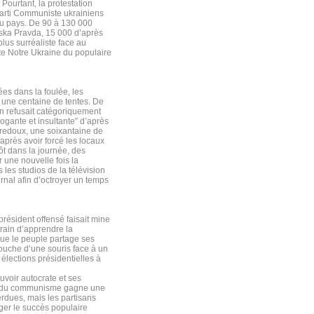
. Pourtant, la protestation
 Parti Communiste ukrainiens
du pays. De 90 à 130 000
nska Pravda, 15 000 d’après
plus surréaliste face au
ate Notre Ukraine du populaire
es dans la foulée, les
r une centaine de tentes. De
ien refusait catégoriquement
ogante et insultante” d’après
 redoux, une soixantaine de
après avoir forcé les locaux
ôt dans la journée, des
 une nouvelle fois la
 les studios de la télévision
urnal afin d’octroyer un temps
résident offensé faisait mine
rain d’apprendre la
ue le peuple partage ses
couche d’une souris face à un
élections présidentielles à
uvoir autocrate et ses
gie du communisme gagne une
erdues, mais les partisans
ger le succès populaire