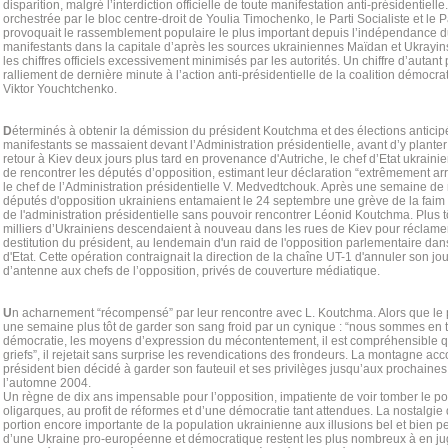
disparition, malgré l’interdiction officielle de toute manifestation anti-présidentielle
orchestrée par le bloc centre-droit de Youlia Timochenko, le Parti Socialiste et le
provoquait le rassemblement populaire le plus important depuis l’indépendance 
manifestants dans la capitale d’après les sources ukrainiennes Maïdan et Ukrayi
les chiffres officiels excessivement minimisés par les autorités. Un chiffre d’autant 
ralliement de dernière minute à l’action anti-présidentielle de la coalition démocr
Viktor Youchtchenko.
D
éterminés à obtenir la démission du président Koutchma et des élections anticipé
manifestants se massaient devant l’Administration présidentielle, avant d’y plante
retour à Kiev deux jours plus tard en provenance d'Autriche, le chef d’Etat ukrain
de rencontrer les députés d’opposition, estimant leur déclaration “extrêmement arr
le chef de l’Administration présidentielle V. Medvedtchouk. Après une semaine de
députés d'opposition ukrainiens entamaient le 24 septembre une grève de la faim 
de l'administration présidentielle sans pouvoir rencontrer Léonid Koutchma. Plus t
milliers d’Ukrainiens descendaient à nouveau dans les rues de Kiev pour réclamer
destitution du président, au lendemain d'un raid de l'opposition parlementaire dans
d'Etat. Cette opération contraignait la direction de la chaîne UT-1 d'annuler son jo
d’antenne aux chefs de l’opposition, privés de couverture médiatique.
U
n acharnement “récompensé” par leur rencontre avec L. Koutchma. Alors que le p
une semaine plus tôt de garder son sang froid par un cynique : “nous sommes en t
démocratie, les moyens d’expression du mécontentement, il est compréhensible q
griefs”, il rejetait sans surprise les revendications des frondeurs. La montagne ac
président bien décidé à garder son fauteuil et ses privilèges jusqu’aux prochaines 
l’automne 2004.
Un règne de dix ans impensable pour l’opposition, impatiente de voir tomber le po
oligarques, au profit de réformes et d’une démocratie tant attendues. La nostal
portion encore importante de la population ukrainienne aux illusions bel et bien p
d’une Ukraine pro-européenne et démocratique restent les plus nombreux à en ju