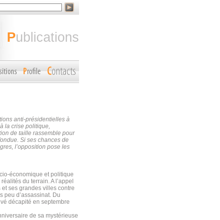
publications
ons anti-présidentielles à
 la crise politique,
tion de taille rassemble pour
nfondue. Si ses chances de
gres, l’opposition pose les
ocio-économique et politique
réalités du terrain. A l’appel
 et ses grandes villes contre
is peu d’assassinat. Du
ouvé décapité en septembre
nniversaire de sa mystérieuse