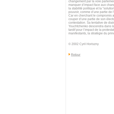
changement par la voie parlemen
manquer d’impact face aux change
la stabilité politique et la “solu
pouvoir, comme d’une partie de l
Car en cherchant le compromis av
couper d’une partie de son électo
contestation. Sa tentative de dia
Youchtchenko descendra dans la r
tardif pour l’impact de la protest
manifestants, la stratégie du pri
© 2002 Cyril Horiszny
Retour