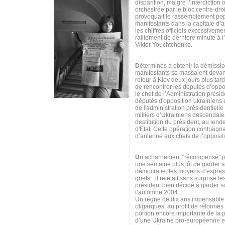
disparition, malgré l’interdiction 
orchestrée par le bloc centre-dro
provoquait le rassemblement pop
manifestants dans la capitale d’
les chiffres officiels excessiveme
ralliement de dernière minute à l
Viktor Youchtchenko.
D
éterminés à obtenir la démissio
manifestants se massaient devant 
retour à Kiev deux jours plus tar
de rencontrer les députés d’oppos
le chef de l’Administration prés
députés d'opposition ukrainiens 
de l'administration présidentiell
milliers d’Ukrainiens descendaie
destitution du président, au lend
d'Etat. Cette opération contraigna
d’antenne aux chefs de l’opposit
U
n acharnement “récompensé” par
une semaine plus tôt de garder s
démocratie, les moyens d’expres
griefs”, il rejetait sans surpris
président bien décidé à garder so
l’automne 2004.
Un règne de dix ans impensable p
oligarques, au profit de réform
portion encore importante de la p
d’une Ukraine pro-européenne et