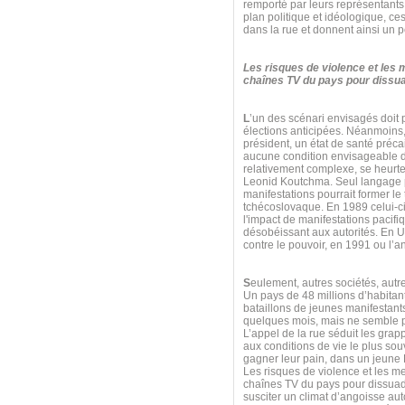
remporté par leurs représentants
plan politique et idéologique, ce
dans la rue et donnent ainsi un p
Les risques de violence et les
chaînes TV du pays pour dissuad
L
’un des scénari envisagés doit
élections anticipées. Néanmoins,
président, un état de santé préca
aucune condition envisageable da
relativement complexe, se heurt
Leonid Koutchma. Seul langage p
manifestations pourrait former l
tchécoslovaque. En 1989 celui-ci
l'impact de manifestations pacifi
désobéissant aux autorités. En U
contre le pouvoir, en 1991 ou l
S
eulement, autres sociétés, aut
Un pays de 48 millions d’habitan
bataillons de jeunes manifestants
quelques mois, mais ne semble pa
L’appel de la rue séduit les grap
aux conditions de vie le plus souv
gagner leur pain, dans un jeune Et
Les risques de violence et les m
chaînes TV du pays pour dissuade
susciter un climat d’angoisse au