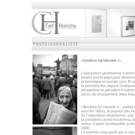
«Soulève-toi Ukraine !»
L'opposition ukrainienne a lancé
travers tout le pays pour dénoncer
économique et sociale sans fin qu
la première fois depuis l'indépe
déstabiliser le président Koutch
jalons du changement. Mais leque
«
S
oulève-toi Ukraine !» - parfa
sans fin. Hélas, le pouvoir des mot
de l’opposition ukrainienne, une
le président Léonid Koutchma, ac
moins, d’avoir commandité la mor
2000.
Le premier coup porté par la rue