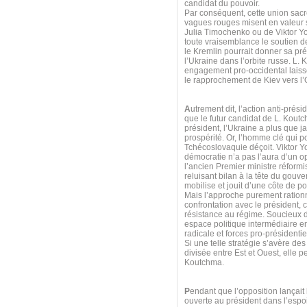
candidat du pouvoir.
Par conséquent, cette union sacr
vagues rouges misent en valeur s
Julia Timochenko ou de Viktor Y
toute vraisemblance le soutien 
le Kremlin pourrait donner sa pr
l’Ukraine dans l’orbite russe. L.
engagement pro-occidental laiss
le rapprochement de Kiev vers l
A
utrement dit, l’action anti-prés
que le futur candidat de L. Koutc
président, l’Ukraine a plus que j
prospérité. Or, l’homme clé qui p
Tchécoslovaquie déçoit. Viktor Y
démocratie n’a pas l’aura d’un op
l’ancien Premier ministre réformi
reluisant bilan à la tête du gouv
mobilise et jouit d’une côte de 
Mais l’approche purement ration
confrontation avec le président,
résistance au régime. Soucieux d
espace politique intermédiaire e
radicale et forces pro-présidenti
Si une telle stratégie s’avère de
divisée entre Est et Ouest, elle 
Koutchma.
P
endant que l’opposition lançait
ouverte au président dans l’espo