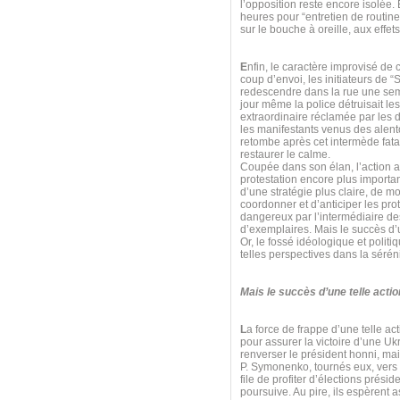
l’opposition reste encore isolée.
heures pour “entretien de routine
sur le bouche à oreille, aux effet
E
nfin, le caractère improvisé de 
coup d’envoi, les initiateurs de “
redescendre dans la rue une sema
jour même la police détruisait l
extraordinaire réclamée par les
les manifestants venus des alent
retombe après cet intermède fatal,
restaurer le calme.
Coupée dans son élan, l’action 
protestation encore plus importan
d’une stratégie plus claire, de mo
coordonner et d’anticiper les prot
dangereux par l’intermédiaire des
d’exemplaires. Mais le succès d’u
Or, le fossé idéologique et poli
telles perspectives dans la séréni
Mais le succès d’une telle acti
L
a force de frappe d’une telle ac
pour assurer la victoire d’une 
renverser le président honni, ma
P. Symonenko, tournés eux, vers l
file de profiter d’élections prés
poursuive. Au pire, ils espèrent