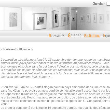
«Soulève-toi Ukraine !»
L'opposition ukrainienne a lancé le 16 septembre dernier une vague de manifestati
travers tout le pays pour dénoncer la dérive autoritaire du pouvoir corrompu. Face à
économique et sociale sans fin qui frappe l’Ukraine post-soviétique, cette protesta
la première fois depuis l'indépendance les Ukrainiens, toute couleur politique co
déstabiliser le président Koutchma avant la fin de son mandat en 2004 restent mai
jalons du changement. Mais lequel ?...
«
S
oulève-toi Ukraine !» - parfait slogan pour un pays embourbé dans une crise s
sans fin. Hélas, le pouvoir des mots perd de son éclat lorsqu’il est contrarié par les 
de l’opposition ukrainienne, une vague de manifestations vient de secouer le pays
le président Léonid Koutchma, accusé de corruption, de dérive autoritaire et depu
moins, d’avoir commandité la mort du journaliste d’opposition G. Gongadzé, retr
2000.
Le premier coup porté par la rue le 16 septembre dernier, marquait le deuxième a