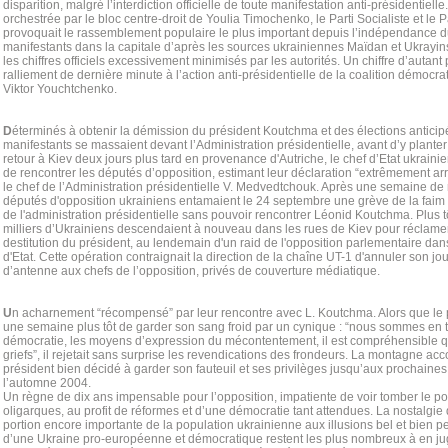
disparition, malgré l’interdiction officielle de toute manifestation anti-présidentielle
orchestrée par le bloc centre-droit de Youlia Timochenko, le Parti Socialiste et le
provoquait le rassemblement populaire le plus important depuis l’indépendance 
manifestants dans la capitale d’après les sources ukrainiennes Maïdan et Ukrayi
les chiffres officiels excessivement minimisés par les autorités. Un chiffre d’autant 
ralliement de dernière minute à l’action anti-présidentielle de la coalition démocr
Viktor Youchtchenko.
D
éterminés à obtenir la démission du président Koutchma et des élections anticipé
manifestants se massaient devant l’Administration présidentielle, avant d’y plante
retour à Kiev deux jours plus tard en provenance d'Autriche, le chef d’Etat ukrain
de rencontrer les députés d’opposition, estimant leur déclaration “extrêmement arr
le chef de l’Administration présidentielle V. Medvedtchouk. Après une semaine de
députés d'opposition ukrainiens entamaient le 24 septembre une grève de la faim 
de l'administration présidentielle sans pouvoir rencontrer Léonid Koutchma. Plus t
milliers d’Ukrainiens descendaient à nouveau dans les rues de Kiev pour réclamer
destitution du président, au lendemain d'un raid de l'opposition parlementaire dans
d'Etat. Cette opération contraignait la direction de la chaîne UT-1 d'annuler son jo
d’antenne aux chefs de l’opposition, privés de couverture médiatique.
U
n acharnement “récompensé” par leur rencontre avec L. Koutchma. Alors que le p
une semaine plus tôt de garder son sang froid par un cynique : “nous sommes en t
démocratie, les moyens d’expression du mécontentement, il est compréhensible q
griefs”, il rejetait sans surprise les revendications des frondeurs. La montagne ac
président bien décidé à garder son fauteuil et ses privilèges jusqu’aux prochaines 
l’automne 2004.
Un règne de dix ans impensable pour l’opposition, impatiente de voir tomber le po
oligarques, au profit de réformes et d’une démocratie tant attendues. La nostal
portion encore importante de la population ukrainienne aux illusions bel et bien p
d’une Ukraine pro-européenne et démocratique restent les plus nombreux à en ju