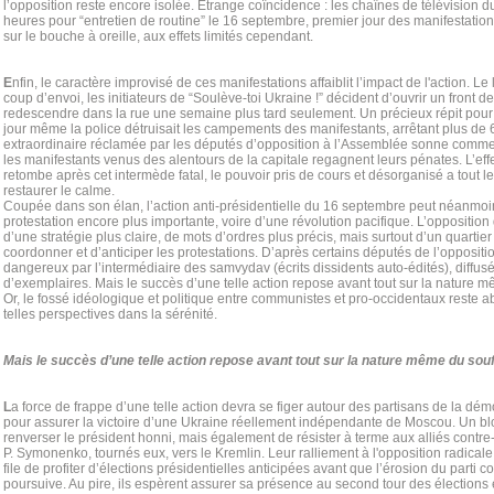
l’opposition reste encore isolée. Etrange coïncidence : les chaînes de télévision d
heures pour “entretien de routine” le 16 septembre, premier jour des manifestation
sur le bouche à oreille, aux effets limités cependant.
E
nfin, le caractère improvisé de ces manifestations affaiblit l’impact de l'action.
coup d’envoi, les initiateurs de “Soulève-toi Ukraine !” décident d’ouvrir un front d
redescendre dans la rue une semaine plus tard seulement. Un précieux répit pour
jour même la police détruisait les campements des manifestants, arrêtant plus de 
extraordinaire réclamée par les députés d’opposition à l’Assemblée sonne comme
les manifestants venus des alentours de la capitale regagnent leurs pénates. L’ef
retombe après cet intermède fatal, le pouvoir pris de cours et désorganisé a tout le 
restaurer le calme.
Coupée dans son élan, l’action anti-présidentielle du 16 septembre peut néanmoi
protestation encore plus importante, voire d’une révolution pacifique. L’oppositio
d’une stratégie plus claire, de mots d’ordres plus précis, mais surtout d’un quartie
coordonner et d’anticiper les protestations. D’après certains députés de l’oppositio
dangereux par l’intermédiaire des samvydav (écrits dissidents auto-édités), diffusé
d’exemplaires. Mais le succès d’une telle action repose avant tout sur la nature m
Or, le fossé idéologique et politique entre communistes et pro-occidentaux reste 
telles perspectives dans la sérénité.
Mais le succès d’une telle action repose avant tout sur la nature même du souf
L
a force de frappe d’une telle action devra se figer autour des partisans de la dém
pour assurer la victoire d’une Ukraine réellement indépendante de Moscou. Un 
renverser le président honni, mais également de résister à terme aux alliés contr
P. Symonenko, tournés eux, vers le Kremlin. Leur ralliement à l'opposition radicale
file de profiter d’élections présidentielles anticipées avant que l’érosion du parti
poursuive. Au pire, ils espèrent assurer sa présence au second tour des élection