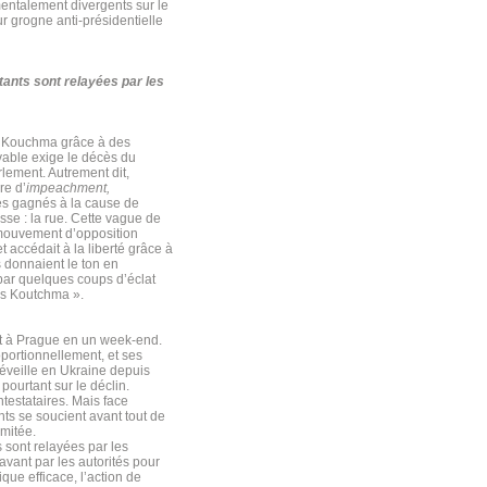
mentalement divergents sur le
ur grogne anti-présidentielle
ants sont relayées par les
L. Kouchma grâce à des
vable exige le décès du
lement. Autrement dit,
re d’
impeachment,
és gagnés à la cause de
se : la rue. Cette vague de
u mouvement d’opposition
 accédait à la liberté grâce à
s donnaient le ton en
 par quelques coups d’éclat
ns Koutchma ».
nt à Prague en un week-end.
portionnellement, et ses
réveille en Ukraine depuis
ourtant sur le déclin.
ntestataires. Mais face
ants se soucient avant tout de
imitée.
 sont relayées par les
avant par les autorités pour
ue efficace, l’action de