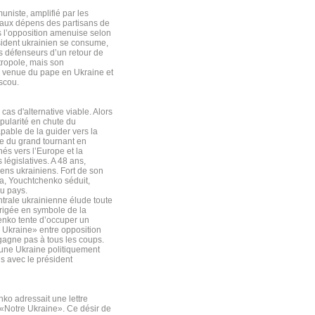
niste, amplifié par les
, aux dépens des partisans de
 l’opposition amenuise selon
sident ukrainien se consume,
ts défenseurs d’un retour de
tropole, mais son
a venue du pape en Ukraine et
scou.
cas d'alternative viable. Alors
opularité en chute du
apable de la guider vers la
ue du grand tournant en
és vers l’Europe et la
législatives. A 48 ans,
iens ukrainiens. Fort de son
ma, Youchtchenko séduit,
du pays.
trale ukrainienne élude toute
érigée en symbole de la
enko tente d’occuper un
e Ukraine» entre opposition
 gagne pas à tous les coups.
s une Ukraine politiquement
ns avec le président
ko adressait une lettre
 «Notre Ukraine». Ce désir de