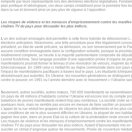
remporté par leurs représentants lors des dernières élections législatives. Fonda
plan politique et idéologique, ces deux camps cristallisent pour la première fois le
dans la rue et donnent ainsi un peu plus de vigueur à l’opposition.
Les risques de violence et les menaces d’emprisonnement contre les manifest
chaînes TV du pays pour dissuader les plus indécis.
L
’un des scénari envisagés doit permettre à cette force hybride de déboulonner 
élections anticipées. Néanmoins, une telle procédure pour être légalement conce
président, un état de santé précaire, sa démission, ou son renversement par le Par
aucune condition envisageable dans la configuration actuelle, puisque la procédu
relativement complexe, se heurte à la majorité parlementaire composée de déput
Leonid Koutchma. Seul langage possible d’une opposition privée d’organe de pres
manifestations pourrait former le terreau d’une révolution de velours, inspirée d
tchécoslovaque. En 1989 celui-ci mettait fin au règne communiste dans son pays et
l'impact de manifestations pacifiques à travers tout le pays. Les étudiants tchèque
désobéissant aux autorités. En Ukraine, les nouvelles générations se distinguent
contre le pouvoir, en 1991 ou l’année dernière avec le mouvement « l’Ukraine sa
S
eulement, autres sociétés, autres mœurs, 700 000 manifestants se rassemblaie
Un pays de 48 millions d’habitants comme l’Ukraine est encore loin du compte pro
bataillons de jeunes manifestants restent trop peu nombreux. La société civile se 
quelques mois, mais ne semble pas encore en mesure de faire vaciller un pouvoir p
L’appel de la rue séduit les grappes de citoyens les plus déterminés et les plus co
aux conditions de vie le plus souvent difficiles en Ukraine, la plupart de ses habit
gagner leur pain, dans un jeune Etat où la culture de la protestation reste encore l
Les risques de violence et les menaces d’emprisonnement contre les manifestants
chaînes TV du pays pour dissuader les plus indécis. Autant d’épouvantails mis en 
susciter un climat d’angoisse autour de mouvements. Privée de couverture médiatiq