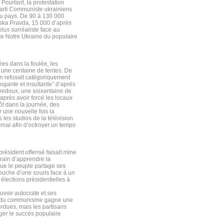
. Pourtant, la protestation
 Parti Communiste ukrainiens
du pays. De 90 à 130 000
nska Pravda, 15 000 d’après
plus surréaliste face au
ate Notre Ukraine du populaire
es dans la foulée, les
r une centaine de tentes. De
ien refusait catégoriquement
ogante et insultante” d’après
 redoux, une soixantaine de
après avoir forcé les locaux
ôt dans la journée, des
 une nouvelle fois la
 les studios de la télévision
urnal afin d’octroyer un temps
résident offensé faisait mine
rain d’apprendre la
ue le peuple partage ses
couche d’une souris face à un
élections présidentielles à
uvoir autocrate et ses
gie du communisme gagne une
erdues, mais les partisans
ger le succès populaire