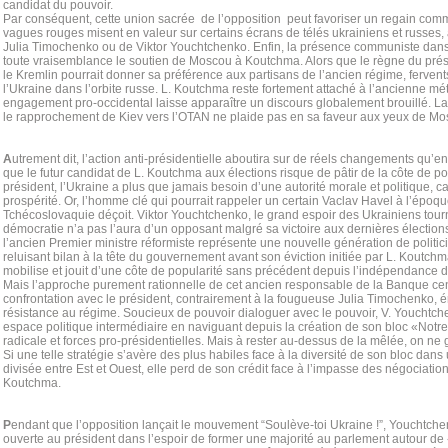
candidat du pouvoir.
Par conséquent, cette union sacrée de l’opposition peut favoriser un regain commu
vagues rouges misent en valeur sur certains écrans de télés ukrainiens et russes
Julia Timochenko ou de Viktor Youchtchenko. Enfin, la présence communiste dans
toute vraisemblance le soutien de Moscou à Koutchma. Alors que le règne du pré
le Kremlin pourrait donner sa préférence aux partisans de l’ancien régime, ferven
l’Ukraine dans l’orbite russe. L. Koutchma reste fortement attaché à l’ancienne mé
engagement pro-occidental laisse apparaître un discours globalement brouillé. L
le rapprochement de Kiev vers l’OTAN ne plaide pas en sa faveur aux yeux de Mo
A
utrement dit, l’action anti-présidentielle aboutira sur de réels changements qu’en 
que le futur candidat de L. Koutchma aux élections risque de pâtir de la côte de p
président, l’Ukraine a plus que jamais besoin d’une autorité morale et politique, c
prospérité. Or, l’homme clé qui pourrait rappeler un certain Vaclav Havel à l’époq
Tchécoslovaquie déçoit. Viktor Youchtchenko, le grand espoir des Ukrainiens tourn
démocratie n’a pas l’aura d’un opposant malgré sa victoire aux dernières élections 
l’ancien Premier ministre réformiste représente une nouvelle génération de politic
reluisant bilan à la tête du gouvernement avant son éviction initiée par L. Koutch
mobilise et jouit d’une côte de popularité sans précédent depuis l’indépendance 
Mais l’approche purement rationnelle de cet ancien responsable de la Banque cen
confrontation avec le président, contrairement à la fougueuse Julia Timochenko, 
résistance au régime. Soucieux de pouvoir dialoguer avec le pouvoir, V. Youchtch
espace politique intermédiaire en naviguant depuis la création de son bloc «Notr
radicale et forces pro-présidentielles. Mais à rester au-dessus de la mêlée, on ne
Si une telle stratégie s’avère des plus habiles face à la diversité de son bloc dan
divisée entre Est et Ouest, elle perd de son crédit face à l’impasse des négociatio
Koutchma.
P
endant que l’opposition lançait le mouvement “Soulève-toi Ukraine !”, Youchtchen
ouverte au président dans l’espoir de former une majorité au parlement autour de