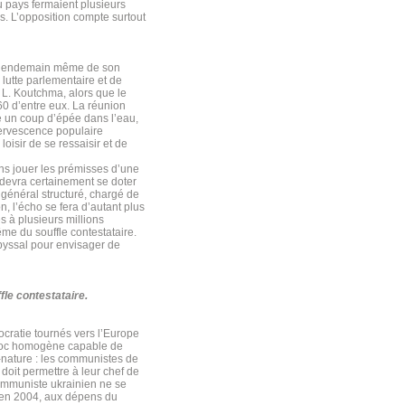
u pays fermaient plusieurs
s. L’opposition compte surtout
 Le lendemain même de son
e lutte parlementaire et de
 L. Koutchma, alors que le
60 d’entre eux. La réunion
 un coup d’épée dans l’eau,
fervescence populaire
loisir de se ressaisir et de
ns jouer les prémisses d’une
n devra certainement se doter
r général structuré, chargé de
n, l’écho se fera d’autant plus
s à plusieurs millions
ême du souffle contestataire.
abyssal pour envisager de
fle contestataire.
ocratie tournés vers l’Europe
bloc homogène capable de
e-nature : les communistes de
 doit permettre à leur chef de
 communiste ukrainien ne se
s en 2004, aux dépens du