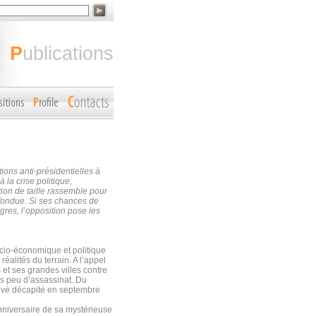
publications
ons anti-présidentielles à
 la crise politique,
tion de taille rassemble pour
nfondue. Si ses chances de
gres, l’opposition pose les
ocio-économique et politique
réalités du terrain. A l’appel
 et ses grandes villes contre
is peu d’assassinat. Du
ouvé décapité en septembre
nniversaire de sa mystérieuse