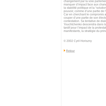
changement par la voie parlemen
manquer d’impact face aux change
la stabilité politique et la “solu
pouvoir, comme d’une partie de l
Car en cherchant le compromis av
couper d’une partie de son électo
contestation. Sa tentative de dia
Youchtchenko descendra dans la r
tardif pour l’impact de la protest
manifestants, la stratégie du pri
© 2002 Cyril Horiszny
Retour