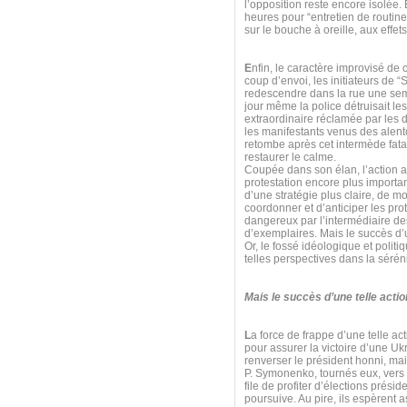
l’opposition reste encore isolée.
heures pour “entretien de routine
sur le bouche à oreille, aux effet
E
nfin, le caractère improvisé de 
coup d’envoi, les initiateurs de “
redescendre dans la rue une sema
jour même la police détruisait l
extraordinaire réclamée par les
les manifestants venus des alent
retombe après cet intermède fatal,
restaurer le calme.
Coupée dans son élan, l’action 
protestation encore plus importan
d’une stratégie plus claire, de mo
coordonner et d’anticiper les prot
dangereux par l’intermédiaire des
d’exemplaires. Mais le succès d’u
Or, le fossé idéologique et poli
telles perspectives dans la séréni
Mais le succès d’une telle acti
L
a force de frappe d’une telle ac
pour assurer la victoire d’une 
renverser le président honni, ma
P. Symonenko, tournés eux, vers l
file de profiter d’élections prés
poursuive. Au pire, ils espèrent