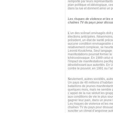
remporté par leurs représentants
plan politique et idéologique, ce
dans la rue et donnent ainsi un p
Les risques de violence et les
chaînes TV du pays pour dissuad
L
’un des scénari envisagés doit
élections anticipées. Néanmoins,
président, un état de santé préca
aucune condition envisageable da
relativement complexe, se heurt
Leonid Koutchma. Seul langage p
manifestations pourrait former l
tchécoslovaque. En 1989 celui-ci
l'impact de manifestations pacifi
désobéissant aux autorités. En U
contre le pouvoir, en 1991 ou l
S
eulement, autres sociétés, aut
Un pays de 48 millions d’habitan
bataillons de jeunes manifestants
quelques mois, mais ne semble pa
L’appel de la rue séduit les grap
aux conditions de vie le plus souv
gagner leur pain, dans un jeune Et
Les risques de violence et les m
chaînes TV du pays pour dissuade
susciter un climat d’angoisse au