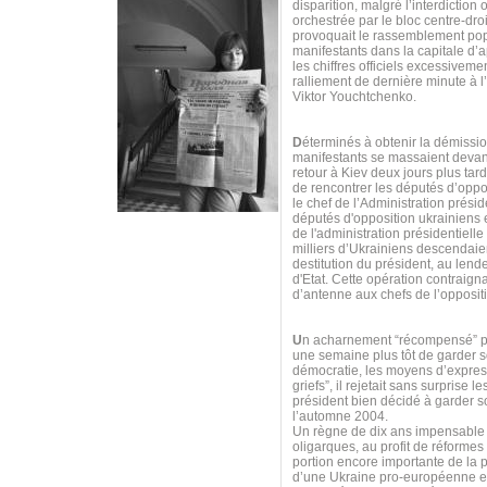
disparition, malgré l’interdiction 
orchestrée par le bloc centre-dro
provoquait le rassemblement pop
manifestants dans la capitale d’
les chiffres officiels excessiveme
ralliement de dernière minute à l
Viktor Youchtchenko.
D
éterminés à obtenir la démissio
manifestants se massaient devant 
retour à Kiev deux jours plus tar
de rencontrer les députés d’oppos
le chef de l’Administration prés
députés d'opposition ukrainiens 
de l'administration présidentiell
milliers d’Ukrainiens descendaie
destitution du président, au lend
d'Etat. Cette opération contraigna
d’antenne aux chefs de l’opposit
U
n acharnement “récompensé” par
une semaine plus tôt de garder s
démocratie, les moyens d’expres
griefs”, il rejetait sans surpris
président bien décidé à garder so
l’automne 2004.
Un règne de dix ans impensable p
oligarques, au profit de réform
portion encore importante de la p
d’une Ukraine pro-européenne et