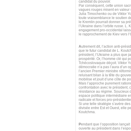
candidat du pouvoir.
Par conséquent, cette union sacr
vagues rouges misent en valeur s
Julia Timochenko ou de Viktor Y
toute vraisemblance le soutien 
le Kremlin pourrait donner sa pr
l’Ukraine dans l’orbite russe. L.
engagement pro-occidental laiss
le rapprochement de Kiev vers l
A
utrement dit, l’action anti-prés
que le futur candidat de L. Koutc
président, l’Ukraine a plus que j
prospérité. Or, l’homme clé qui p
Tchécoslovaquie déçoit. Viktor Y
démocratie n’a pas l’aura d’un op
l’ancien Premier ministre réformi
reluisant bilan à la tête du gouv
mobilise et jouit d’une côte de 
Mais l’approche purement ration
confrontation avec le président,
résistance au régime. Soucieux d
espace politique intermédiaire e
radicale et forces pro-présidenti
Si une telle stratégie s’avère de
divisée entre Est et Ouest, elle 
Koutchma.
P
endant que l’opposition lançait
ouverte au président dans l’espo