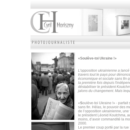
«Soulève-toi Ukraine !»
L'opposition ukrainienne a lancé
travers tout le pays pour dénoncer
économique et sociale sans fin qu
la première fois depuis l'indépe
déstabiliser le président Koutch
jalons du changement. Mais leque
«
S
oulève-toi Ukraine !» - parfa
sans fin. Hélas, le pouvoir des mot
de l’opposition ukrainienne, une
le président Léonid Koutchma, ac
moins, d’avoir commandité la mor
2000.
Le premier coup porté par la rue