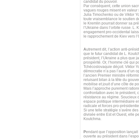
candidat du pouvoir.
Par conséquent, cette union sacr
vagues rouges misent en valeur s
Julia Timochenko ou de Viktor Y
toute vraisemblance le soutien 
le Kremlin pourrait donner sa pr
l’Ukraine dans l’orbite russe. L.
engagement pro-occidental laiss
le rapprochement de Kiev vers l
A
utrement dit, l’action anti-prés
que le futur candidat de L. Koutc
président, l’Ukraine a plus que j
prospérité. Or, l’homme clé qui p
Tchécoslovaquie déçoit. Viktor Y
démocratie n’a pas l’aura d’un op
l’ancien Premier ministre réformi
reluisant bilan à la tête du gouv
mobilise et jouit d’une côte de 
Mais l’approche purement ration
confrontation avec le président,
résistance au régime. Soucieux d
espace politique intermédiaire e
radicale et forces pro-présidenti
Si une telle stratégie s’avère de
divisée entre Est et Ouest, elle 
Koutchma.
P
endant que l’opposition lançait
ouverte au président dans l’espo