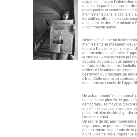
disparition, malgré l’interdiction 
orchestrée par le bloc centre-dro
provoquait le rassemblement pop
manifestants dans la capitale d’
les chiffres officiels excessiveme
ralliement de dernière minute à l
Viktor Youchtchenko.
D
éterminés à obtenir la démissio
manifestants se massaient devant 
retour à Kiev deux jours plus tar
de rencontrer les députés d’oppos
le chef de l’Administration prés
députés d'opposition ukrainiens 
de l'administration présidentiell
milliers d’Ukrainiens descendaie
destitution du président, au lend
d'Etat. Cette opération contraigna
d’antenne aux chefs de l’opposit
U
n acharnement “récompensé” par
une semaine plus tôt de garder s
démocratie, les moyens d’expres
griefs”, il rejetait sans surpris
président bien décidé à garder so
l’automne 2004.
Un règne de dix ans impensable p
oligarques, au profit de réform
portion encore importante de la p
d’une Ukraine pro-européenne et