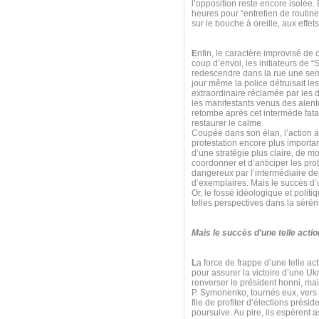
l’opposition reste encore isolée.
heures pour “entretien de routine
sur le bouche à oreille, aux effet
E
nfin, le caractère improvisé de 
coup d’envoi, les initiateurs de “
redescendre dans la rue une sema
jour même la police détruisait l
extraordinaire réclamée par les
les manifestants venus des alent
retombe après cet intermède fatal,
restaurer le calme.
Coupée dans son élan, l’action 
protestation encore plus importan
d’une stratégie plus claire, de mo
coordonner et d’anticiper les prot
dangereux par l’intermédiaire des
d’exemplaires. Mais le succès d’u
Or, le fossé idéologique et poli
telles perspectives dans la séréni
Mais le succès d’une telle acti
L
a force de frappe d’une telle ac
pour assurer la victoire d’une 
renverser le président honni, ma
P. Symonenko, tournés eux, vers l
file de profiter d’élections prés
poursuive. Au pire, ils espèrent