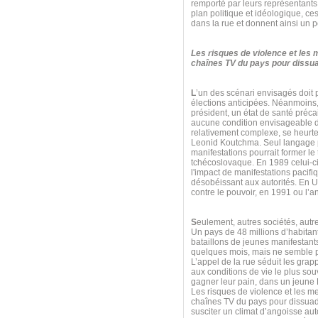
remporté par leurs représentants
plan politique et idéologique, ce
dans la rue et donnent ainsi un p
Les risques de violence et les
chaînes TV du pays pour dissuad
L
’un des scénari envisagés doit
élections anticipées. Néanmoins,
président, un état de santé préca
aucune condition envisageable da
relativement complexe, se heurt
Leonid Koutchma. Seul langage p
manifestations pourrait former l
tchécoslovaque. En 1989 celui-ci
l'impact de manifestations pacifi
désobéissant aux autorités. En U
contre le pouvoir, en 1991 ou l
S
eulement, autres sociétés, aut
Un pays de 48 millions d’habitan
bataillons de jeunes manifestants
quelques mois, mais ne semble pa
L’appel de la rue séduit les grap
aux conditions de vie le plus souv
gagner leur pain, dans un jeune Et
Les risques de violence et les m
chaînes TV du pays pour dissuade
susciter un climat d’angoisse au