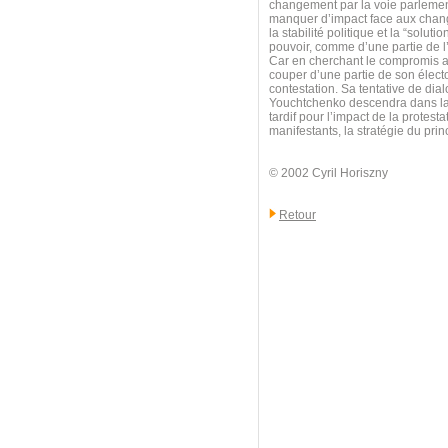
changement par la voie parlemen
manquer d’impact face aux change
la stabilité politique et la “solu
pouvoir, comme d’une partie de l
Car en cherchant le compromis av
couper d’une partie de son électo
contestation. Sa tentative de dia
Youchtchenko descendra dans la r
tardif pour l’impact de la protest
manifestants, la stratégie du pri
© 2002 Cyril Horiszny
Retour