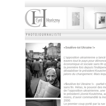
«Soulève-toi Ukraine !»
L'opposition ukrainienne a lancé
travers tout le pays pour dénoncer
économique et sociale sans fin qu
la première fois depuis l'indépe
déstabiliser le président Koutch
jalons du changement. Mais leque
«
S
oulève-toi Ukraine !» - parfa
sans fin. Hélas, le pouvoir des mot
de l’opposition ukrainienne, une
le président Léonid Koutchma, ac
moins, d’avoir commandité la mor
2000.
Le premier coup porté par la rue