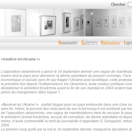
«Soulève-toi Ukraine !»
L'opposition ukrainienne a lancé le 16 septembre dernier une vague de manifestati
travers tout le pays pour dénoncer la dérive autoritaire du pouvoir corrompu. Face à
économique et sociale sans fin qui frappe l’Ukraine post-soviétique, cette protesta
la première fois depuis l'indépendance les Ukrainiens, toute couleur politique co
déstabiliser le président Koutchma avant la fin de son mandat en 2004 restent mai
jalons du changement. Mais lequel ?...
«
S
oulève-toi Ukraine !» - parfait slogan pour un pays embourbé dans une crise s
sans fin. Hélas, le pouvoir des mots perd de son éclat lorsqu’il est contrarié par les 
de l’opposition ukrainienne, une vague de manifestations vient de secouer le pays
le président Léonid Koutchma, accusé de corruption, de dérive autoritaire et depu
moins, d’avoir commandité la mort du journaliste d’opposition G. Gongadzé, retr
2000.
Le premier coup porté par la rue le 16 septembre dernier, marquait le deuxième a