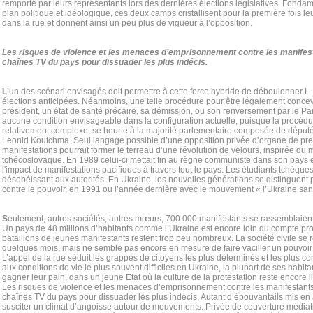
remporté par leurs représentants lors des dernières élections législatives. Fonda
plan politique et idéologique, ces deux camps cristallisent pour la première fois le
dans la rue et donnent ainsi un peu plus de vigueur à l’opposition.
Les risques de violence et les menaces d’emprisonnement contre les manifest
chaînes TV du pays pour dissuader les plus indécis.
L
’un des scénari envisagés doit permettre à cette force hybride de déboulonner 
élections anticipées. Néanmoins, une telle procédure pour être légalement conce
président, un état de santé précaire, sa démission, ou son renversement par le Par
aucune condition envisageable dans la configuration actuelle, puisque la procédu
relativement complexe, se heurte à la majorité parlementaire composée de déput
Leonid Koutchma. Seul langage possible d’une opposition privée d’organe de pres
manifestations pourrait former le terreau d’une révolution de velours, inspirée d
tchécoslovaque. En 1989 celui-ci mettait fin au règne communiste dans son pays et
l'impact de manifestations pacifiques à travers tout le pays. Les étudiants tchèque
désobéissant aux autorités. En Ukraine, les nouvelles générations se distinguent
contre le pouvoir, en 1991 ou l’année dernière avec le mouvement « l’Ukraine sa
S
eulement, autres sociétés, autres mœurs, 700 000 manifestants se rassemblaie
Un pays de 48 millions d’habitants comme l’Ukraine est encore loin du compte pro
bataillons de jeunes manifestants restent trop peu nombreux. La société civile se 
quelques mois, mais ne semble pas encore en mesure de faire vaciller un pouvoir p
L’appel de la rue séduit les grappes de citoyens les plus déterminés et les plus co
aux conditions de vie le plus souvent difficiles en Ukraine, la plupart de ses habit
gagner leur pain, dans un jeune Etat où la culture de la protestation reste encore l
Les risques de violence et les menaces d’emprisonnement contre les manifestants
chaînes TV du pays pour dissuader les plus indécis. Autant d’épouvantails mis en 
susciter un climat d’angoisse autour de mouvements. Privée de couverture médiatiq