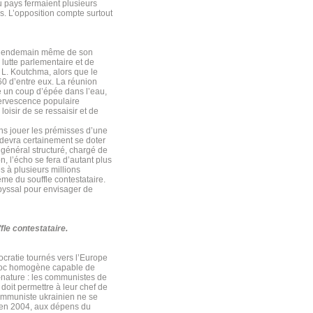
u pays fermaient plusieurs
s. L’opposition compte surtout
 Le lendemain même de son
e lutte parlementaire et de
 L. Koutchma, alors que le
60 d’entre eux. La réunion
 un coup d’épée dans l’eau,
fervescence populaire
loisir de se ressaisir et de
ns jouer les prémisses d’une
n devra certainement se doter
r général structuré, chargé de
n, l’écho se fera d’autant plus
s à plusieurs millions
ême du souffle contestataire.
abyssal pour envisager de
fle contestataire.
ocratie tournés vers l’Europe
bloc homogène capable de
e-nature : les communistes de
 doit permettre à leur chef de
 communiste ukrainien ne se
s en 2004, aux dépens du