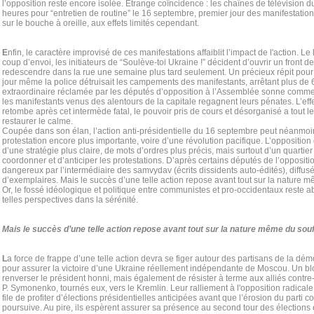
l’opposition reste encore isolée. Etrange coïncidence : les chaînes de télévision d
heures pour “entretien de routine” le 16 septembre, premier jour des manifestation
sur le bouche à oreille, aux effets limités cependant.
E
nfin, le caractère improvisé de ces manifestations affaiblit l’impact de l'action.
coup d’envoi, les initiateurs de “Soulève-toi Ukraine !” décident d’ouvrir un front d
redescendre dans la rue une semaine plus tard seulement. Un précieux répit pour
jour même la police détruisait les campements des manifestants, arrêtant plus de 
extraordinaire réclamée par les députés d’opposition à l’Assemblée sonne comme
les manifestants venus des alentours de la capitale regagnent leurs pénates. L’ef
retombe après cet intermède fatal, le pouvoir pris de cours et désorganisé a tout le 
restaurer le calme.
Coupée dans son élan, l’action anti-présidentielle du 16 septembre peut néanmoi
protestation encore plus importante, voire d’une révolution pacifique. L’oppositio
d’une stratégie plus claire, de mots d’ordres plus précis, mais surtout d’un quartie
coordonner et d’anticiper les protestations. D’après certains députés de l’oppositio
dangereux par l’intermédiaire des samvydav (écrits dissidents auto-édités), diffusé
d’exemplaires. Mais le succès d’une telle action repose avant tout sur la nature m
Or, le fossé idéologique et politique entre communistes et pro-occidentaux reste 
telles perspectives dans la sérénité.
Mais le succès d’une telle action repose avant tout sur la nature même du souf
L
a force de frappe d’une telle action devra se figer autour des partisans de la dém
pour assurer la victoire d’une Ukraine réellement indépendante de Moscou. Un 
renverser le président honni, mais également de résister à terme aux alliés contr
P. Symonenko, tournés eux, vers le Kremlin. Leur ralliement à l'opposition radicale
file de profiter d’élections présidentielles anticipées avant que l’érosion du parti
poursuive. Au pire, ils espèrent assurer sa présence au second tour des élection