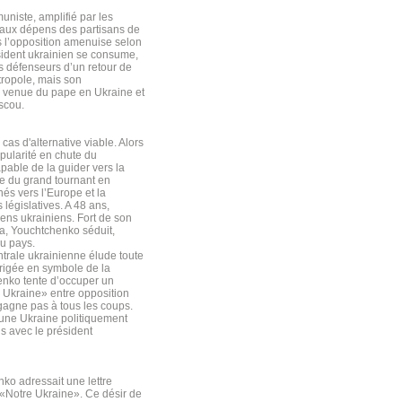
niste, amplifié par les
, aux dépens des partisans de
 l’opposition amenuise selon
sident ukrainien se consume,
ts défenseurs d’un retour de
tropole, mais son
a venue du pape en Ukraine et
scou.
cas d'alternative viable. Alors
opularité en chute du
apable de la guider vers la
ue du grand tournant en
és vers l’Europe et la
législatives. A 48 ans,
iens ukrainiens. Fort de son
ma, Youchtchenko séduit,
du pays.
trale ukrainienne élude toute
érigée en symbole de la
enko tente d’occuper un
e Ukraine» entre opposition
 gagne pas à tous les coups.
s une Ukraine politiquement
ns avec le président
ko adressait une lettre
 «Notre Ukraine». Ce désir de