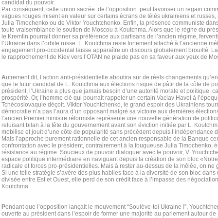
candidat du pouvoir.
Par conséquent, cette union sacrée de l’opposition peut favoriser un regain commu
vagues rouges misent en valeur sur certains écrans de télés ukrainiens et russes
Julia Timochenko ou de Viktor Youchtchenko. Enfin, la présence communiste dans
toute vraisemblance le soutien de Moscou à Koutchma. Alors que le règne du pré
le Kremlin pourrait donner sa préférence aux partisans de l’ancien régime, ferven
l’Ukraine dans l’orbite russe. L. Koutchma reste fortement attaché à l’ancienne mé
engagement pro-occidental laisse apparaître un discours globalement brouillé. L
le rapprochement de Kiev vers l’OTAN ne plaide pas en sa faveur aux yeux de Mo
A
utrement dit, l’action anti-présidentielle aboutira sur de réels changements qu’en 
que le futur candidat de L. Koutchma aux élections risque de pâtir de la côte de p
président, l’Ukraine a plus que jamais besoin d’une autorité morale et politique, c
prospérité. Or, l’homme clé qui pourrait rappeler un certain Vaclav Havel à l’époq
Tchécoslovaquie déçoit. Viktor Youchtchenko, le grand espoir des Ukrainiens tourn
démocratie n’a pas l’aura d’un opposant malgré sa victoire aux dernières élections 
l’ancien Premier ministre réformiste représente une nouvelle génération de politic
reluisant bilan à la tête du gouvernement avant son éviction initiée par L. Koutch
mobilise et jouit d’une côte de popularité sans précédent depuis l’indépendance 
Mais l’approche purement rationnelle de cet ancien responsable de la Banque cen
confrontation avec le président, contrairement à la fougueuse Julia Timochenko, 
résistance au régime. Soucieux de pouvoir dialoguer avec le pouvoir, V. Youchtch
espace politique intermédiaire en naviguant depuis la création de son bloc «Notr
radicale et forces pro-présidentielles. Mais à rester au-dessus de la mêlée, on ne
Si une telle stratégie s’avère des plus habiles face à la diversité de son bloc dan
divisée entre Est et Ouest, elle perd de son crédit face à l’impasse des négociatio
Koutchma.
P
endant que l’opposition lançait le mouvement “Soulève-toi Ukraine !”, Youchtchen
ouverte au président dans l’espoir de former une majorité au parlement autour de