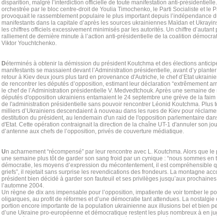
disparition, malgré l’interdiction officielle de toute manifestation anti-présidentielle
orchestrée par le bloc centre-droit de Youlia Timochenko, le Parti Socialiste et le
provoquait le rassemblement populaire le plus important depuis l’indépendance 
manifestants dans la capitale d’après les sources ukrainiennes Maïdan et Ukrayi
les chiffres officiels excessivement minimisés par les autorités. Un chiffre d’autant 
ralliement de dernière minute à l’action anti-présidentielle de la coalition démocr
Viktor Youchtchenko.
D
éterminés à obtenir la démission du président Koutchma et des élections anticipé
manifestants se massaient devant l’Administration présidentielle, avant d’y plante
retour à Kiev deux jours plus tard en provenance d'Autriche, le chef d’Etat ukrain
de rencontrer les députés d’opposition, estimant leur déclaration “extrêmement arr
le chef de l’Administration présidentielle V. Medvedtchouk. Après une semaine de
députés d'opposition ukrainiens entamaient le 24 septembre une grève de la faim 
de l'administration présidentielle sans pouvoir rencontrer Léonid Koutchma. Plus t
milliers d’Ukrainiens descendaient à nouveau dans les rues de Kiev pour réclamer
destitution du président, au lendemain d'un raid de l'opposition parlementaire dans
d'Etat. Cette opération contraignait la direction de la chaîne UT-1 d'annuler son jo
d’antenne aux chefs de l’opposition, privés de couverture médiatique.
U
n acharnement “récompensé” par leur rencontre avec L. Koutchma. Alors que le p
une semaine plus tôt de garder son sang froid par un cynique : “nous sommes en t
démocratie, les moyens d’expression du mécontentement, il est compréhensible q
griefs”, il rejetait sans surprise les revendications des frondeurs. La montagne ac
président bien décidé à garder son fauteuil et ses privilèges jusqu’aux prochaines 
l’automne 2004.
Un règne de dix ans impensable pour l’opposition, impatiente de voir tomber le po
oligarques, au profit de réformes et d’une démocratie tant attendues. La nostal
portion encore importante de la population ukrainienne aux illusions bel et bien p
d’une Ukraine pro-européenne et démocratique restent les plus nombreux à en ju