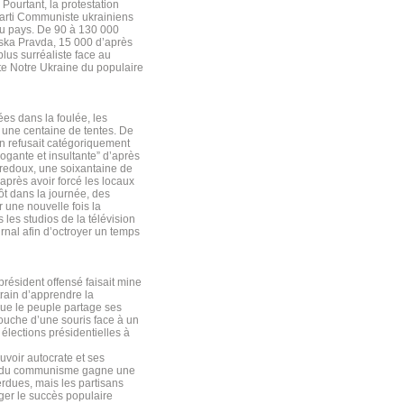
. Pourtant, la protestation
 Parti Communiste ukrainiens
du pays. De 90 à 130 000
nska Pravda, 15 000 d’après
plus surréaliste face au
ate Notre Ukraine du populaire
es dans la foulée, les
r une centaine de tentes. De
ien refusait catégoriquement
ogante et insultante” d’après
 redoux, une soixantaine de
après avoir forcé les locaux
ôt dans la journée, des
 une nouvelle fois la
 les studios de la télévision
urnal afin d’octroyer un temps
résident offensé faisait mine
rain d’apprendre la
ue le peuple partage ses
couche d’une souris face à un
élections présidentielles à
uvoir autocrate et ses
gie du communisme gagne une
erdues, mais les partisans
ger le succès populaire