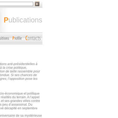
publications
ons anti-présidentielles à
 la crise politique,
tion de taille rassemble pour
nfondue. Si ses chances de
gres, l’opposition pose les
ocio-économique et politique
réalités du terrain. A l’appel
 et ses grandes villes contre
is peu d’assassinat. Du
ouvé décapité en septembre
nniversaire de sa mystérieuse