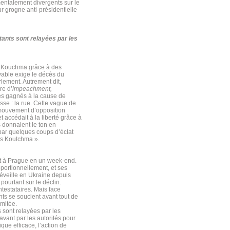
mentalement divergents sur le
ur grogne anti-présidentielle
ants sont relayées par les
L. Kouchma grâce à des
vable exige le décès du
lement. Autrement dit,
re d’
impeachment,
és gagnés à la cause de
se : la rue. Cette vague de
u mouvement d’opposition
 accédait à la liberté grâce à
s donnaient le ton en
 par quelques coups d’éclat
ns Koutchma ».
nt à Prague en un week-end.
portionnellement, et ses
réveille en Ukraine depuis
ourtant sur le déclin.
ntestataires. Mais face
ants se soucient avant tout de
imitée.
 sont relayées par les
avant par les autorités pour
ue efficace, l’action de