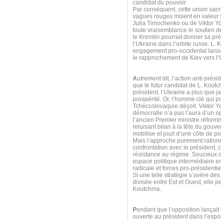
candidat du pouvoir.
Par conséquent, cette union sacr
vagues rouges misent en valeur s
Julia Timochenko ou de Viktor Y
toute vraisemblance le soutien 
le Kremlin pourrait donner sa pr
l’Ukraine dans l’orbite russe. L.
engagement pro-occidental laiss
le rapprochement de Kiev vers l
A
utrement dit, l’action anti-prés
que le futur candidat de L. Koutc
président, l’Ukraine a plus que j
prospérité. Or, l’homme clé qui p
Tchécoslovaquie déçoit. Viktor Y
démocratie n’a pas l’aura d’un op
l’ancien Premier ministre réformi
reluisant bilan à la tête du gouv
mobilise et jouit d’une côte de 
Mais l’approche purement ration
confrontation avec le président,
résistance au régime. Soucieux d
espace politique intermédiaire e
radicale et forces pro-présidenti
Si une telle stratégie s’avère de
divisée entre Est et Ouest, elle 
Koutchma.
P
endant que l’opposition lançait
ouverte au président dans l’espo