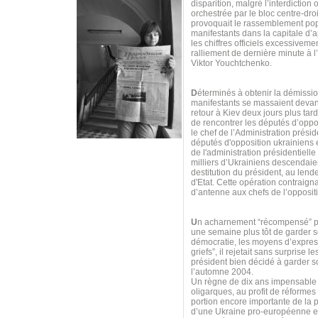
disparition, malgré l’interdiction 
orchestrée par le bloc centre-dro
provoquait le rassemblement pop
manifestants dans la capitale d’
les chiffres officiels excessiveme
ralliement de dernière minute à l
Viktor Youchtchenko.
D
éterminés à obtenir la démissio
manifestants se massaient devant 
retour à Kiev deux jours plus tar
de rencontrer les députés d’oppos
le chef de l’Administration prés
députés d'opposition ukrainiens 
de l'administration présidentiell
milliers d’Ukrainiens descendaie
destitution du président, au lend
d'Etat. Cette opération contraigna
d’antenne aux chefs de l’opposit
U
n acharnement “récompensé” par
une semaine plus tôt de garder s
démocratie, les moyens d’expres
griefs”, il rejetait sans surpris
président bien décidé à garder so
l’automne 2004.
Un règne de dix ans impensable p
oligarques, au profit de réform
portion encore importante de la p
d’une Ukraine pro-européenne et