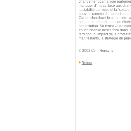
changement par la voie parlemen
manquer d’impact face aux change
la stabilité politique et la “solu
pouvoir, comme d’une partie de l
Car en cherchant le compromis av
couper d’une partie de son électo
contestation. Sa tentative de dia
Youchtchenko descendra dans la r
tardif pour l’impact de la protest
manifestants, la stratégie du pri
© 2002 Cyril Horiszny
Retour