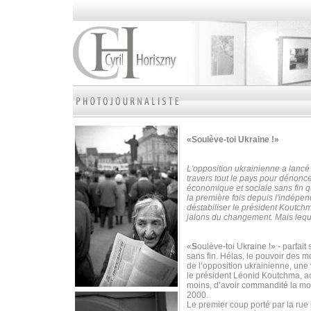
«Soulève-toi Ukraine !»
L'opposition ukrainienne a lancé
travers tout le pays pour dénoncer
économique et sociale sans fin qu
la première fois depuis l'indépe
déstabiliser le président Koutch
jalons du changement. Mais leque
«
S
oulève-toi Ukraine !» - parfa
sans fin. Hélas, le pouvoir des mot
de l’opposition ukrainienne, une
le président Léonid Koutchma, ac
moins, d’avoir commandité la mor
2000.
Le premier coup porté par la rue