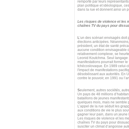
remporté par leurs représentants
plan politique et idéologique, ce
dans la rue et donnent ainsi un p
Les risques de violence et les
chaînes TV du pays pour dissuad
L
’un des scénari envisagés doit
élections anticipées. Néanmoins,
président, un état de santé préca
aucune condition envisageable da
relativement complexe, se heurt
Leonid Koutchma. Seul langage p
manifestations pourrait former l
tchécoslovaque. En 1989 celui-ci
l'impact de manifestations pacifi
désobéissant aux autorités. En U
contre le pouvoir, en 1991 ou l
S
eulement, autres sociétés, aut
Un pays de 48 millions d’habitan
bataillons de jeunes manifestants
quelques mois, mais ne semble pa
L’appel de la rue séduit les grap
aux conditions de vie le plus souv
gagner leur pain, dans un jeune Et
Les risques de violence et les m
chaînes TV du pays pour dissuade
susciter un climat d’angoisse au