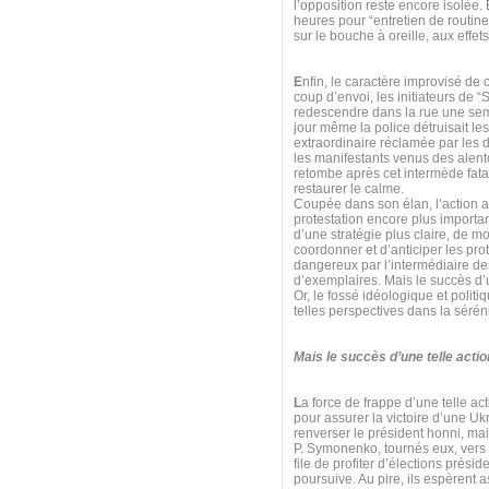
l’opposition reste encore isolée.
heures pour “entretien de routine
sur le bouche à oreille, aux effet
E
nfin, le caractère improvisé de 
coup d’envoi, les initiateurs de “
redescendre dans la rue une sema
jour même la police détruisait l
extraordinaire réclamée par les
les manifestants venus des alent
retombe après cet intermède fatal,
restaurer le calme.
Coupée dans son élan, l’action 
protestation encore plus importan
d’une stratégie plus claire, de mo
coordonner et d’anticiper les prot
dangereux par l’intermédiaire des
d’exemplaires. Mais le succès d’u
Or, le fossé idéologique et poli
telles perspectives dans la séréni
Mais le succès d’une telle acti
L
a force de frappe d’une telle ac
pour assurer la victoire d’une 
renverser le président honni, ma
P. Symonenko, tournés eux, vers l
file de profiter d’élections prés
poursuive. Au pire, ils espèrent