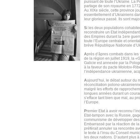
puissant de toute l’Ukraine. La P
partage de son royaume en 1772
Au XIXe siècle, cette province j
essentiellement d’Ukrainiens dan
leur glorieux passé. Ils sont major
S
i les deux populations cohabit
reconstruire un Etat indépendant,
des Empires durant la 1ere guerr
toute l’Europe centrale et orien
brève République Nationale d’Ukr
A
près d’âpres combats dans les f
de la région en juillet 1919, la
Galicie est annexée par la Polo
à la faveur du pacte Molotov-Ribe
l’indépendance ukrainienne, acq
A
ujourd’hui, le débat autour du 
réconciliation polono-ukrainienne
malgré les efforts de rapprocheme
longues années durant un couran
s’efface tant bien que mal, au pro
l’Europe.
P
remier Etat à avoir reconnu l’i
Etat-tampon avec la Russie, gage
communisme de développer des r
Embarrassé par la réaction de la 
préférait annuler sa rencontre a
le texte à l’insu du Conseil muni
les deux nations. D’autant plus à