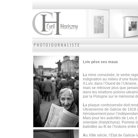
Lviv pèse ses maux
L
a mine convulsée, le verbe rage
indignation au milieu d’une foul
A Lviv, dans l’Ouest de l’Ukraine
mais se retrouve plus que jamais
dans les relations polono-ukrain
par la Pologne sur le mémorial d
L
a plaque controversée doit ren
Ukrainienne de Galicie de 1918 à
héroïquement pour l’indépendan
Mais pour les autorités de Lviv, i
orientale (Halytchyna). Pomme de 
ballottée au fil de l’histoire ent
A
u XIIIe siècle, l’Etat de Galicie