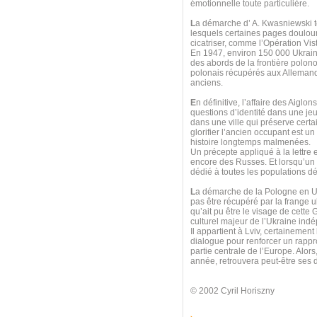
émotionnelle toute particulière.
L
a démarche d’ A. Kwasniewski t
lesquels certaines pages doulour
cicatriser, comme l’Opération Vis
En 1947, environ 150 000 Ukrain
des abords de la frontière polono
polonais récupérés aux Allemands
anciens.
E
n définitive, l’affaire des Aigl
questions d’identité dans une jeu
dans une ville qui préserve cert
glorifier l’ancien occupant est un
histoire longtemps malmenées.
Un précepte appliqué à la lettre
encore des Russes. Et lorsqu’un
dédié à toutes les populations dép
L
a démarche de la Pologne en Ukr
pas être récupéré par la frange ul
qu’ait pu être le visage de cette G
culturel majeur de l’Ukraine ind
Il appartient à Lviv, certainemen
dialogue pour renforcer un rappr
partie centrale de l’Europe. Alors
année, retrouvera peut-être ses d
© 2002 Cyril Horiszny