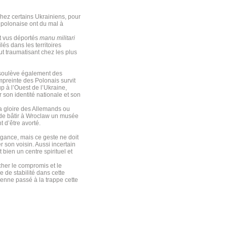
hez certains Ukrainiens, pour
 polonaise ont du mal à
t vus déportés
manu militari
és dans les territoires
t traumatisant chez les plus
et soulève également des
mpreinte des Polonais survit
p à l’Ouest de l’Ukraine,
r son identité nationale et son
la gloire des Allemands ou
 de bâtir à Wroclaw un musée
t d’être avorté.
gance, mais ce geste ne doit
r son voisin. Aussi incertain
 bien un centre spirituel et
cher le compromis et le
 de stabilité dans cette
nienne passé à la trappe cette