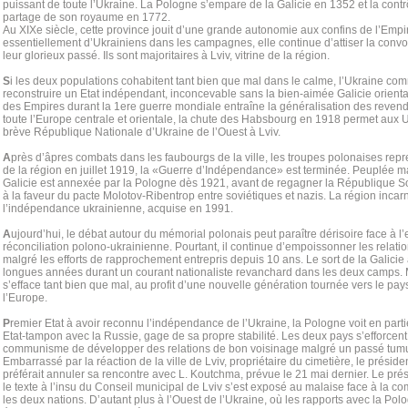
puissant de toute l’Ukraine. La Pologne s’empare de la Galicie en 1352 et la contr
partage de son royaume en 1772.
Au XIXe siècle, cette province jouit d’une grande autonomie aux confins de l’Emp
essentiellement d’Ukrainiens dans les campagnes, elle continue d’attiser la convo
leur glorieux passé. Ils sont majoritaires à Lviv, vitrine de la région.
S
i les deux populations cohabitent tant bien que mal dans le calme, l’Ukraine co
reconstruire un Etat indépendant, inconcevable sans la bien-aimée Galicie oriental
des Empires durant la 1ere guerre mondiale entraîne la généralisation des revendi
toute l’Europe centrale et orientale, la chute des Habsbourg en 1918 permet aux U
brève République Nationale d’Ukraine de l’Ouest à Lviv.
A
près d’âpres combats dans les faubourgs de la ville, les troupes polonaises repr
de la région en juillet 1919, la «Guerre d’Indépendance» est terminée. Peuplée ma
Galicie est annexée par la Pologne dès 1921, avant de regagner la République S
à la faveur du pacte Molotov-Ribentrop entre soviétiques et nazis. La région incarn
l’indépendance ukrainienne, acquise en 1991.
A
ujourd’hui, le débat autour du mémorial polonais peut paraître dérisoire face à l
réconciliation polono-ukrainienne. Pourtant, il continue d’empoissonner les relati
malgré les efforts de rapprochement entrepris depuis 10 ans. Le sort de la Galicie 
longues années durant un courant nationaliste revanchard dans les deux camps. 
s’efface tant bien que mal, au profit d’une nouvelle génération tournée vers le pays
l’Europe.
P
remier Etat à avoir reconnu l’indépendance de l’Ukraine, la Pologne voit en part
Etat-tampon avec la Russie, gage de sa propre stabilité. Les deux pays s’efforcen
communisme de développer des relations de bon voisinage malgré un passé tumu
Embarrassé par la réaction de la ville de Lviv, propriétaire du cimetière, le prési
préférait annuler sa rencontre avec L. Koutchma, prévue le 21 mai dernier. Le pré
le texte à l’insu du Conseil municipal de Lviv s’est exposé au malaise face à la co
les deux nations. D’autant plus à l’Ouest de l’Ukraine, où les rapports avec la Po