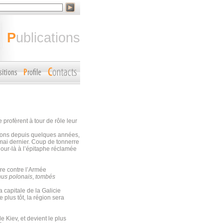
publications
profèrent à tour de rôle leur
ssions depuis quelques années,
 mai dernier. Coup de tonnerre
jour-là à l’épitaphe réclamée
re contre l’Armée
nus polonais
,
tombés
a capitale de la Galicie
plus tôt, la région sera
de Kiev, et devient le plus