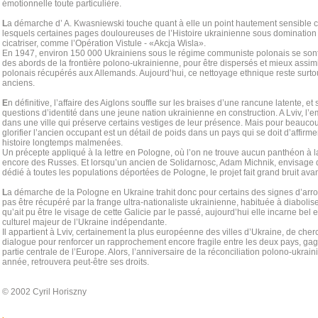
émotionnelle toute particulière.
L
a démarche d’ A. Kwasniewski touche quant à elle un point hautement sensible c
lesquels certaines pages douloureuses de l’Histoire ukrainienne sous domination
cicatriser, comme l’Opération Vistule - «Akcja Wisla».
En 1947, environ 150 000 Ukrainiens sous le régime communiste polonais se son
des abords de la frontière polono-ukrainienne, pour être dispersés et mieux assimil
polonais récupérés aux Allemands. Aujourd’hui, ce nettoyage ethnique reste surtou
anciens.
E
n définitive, l’affaire des Aiglons souffle sur les braises d’une rancune latente, 
questions d’identité dans une jeune nation ukrainienne en construction. A Lviv, l’e
dans une ville qui préserve certains vestiges de leur présence. Mais pour beaucou
glorifier l’ancien occupant est un détail de poids dans un pays qui se doit d’affirme
histoire longtemps malmenées.
Un précepte appliqué à la lettre en Pologne, où l’on ne trouve aucun panthéon à 
encore des Russes. Et lorsqu’un ancien de Solidarnosc, Adam Michnik, envisage
dédié à toutes les populations déportées de Pologne, le projet fait grand bruit avan
L
a démarche de la Pologne en Ukraine trahit donc pour certains des signes d’arro
pas être récupéré par la frange ultra-nationaliste ukrainienne, habituée à diabolise
qu’ait pu être le visage de cette Galicie par le passé, aujourd’hui elle incarne bel et
culturel majeur de l’Ukraine indépendante.
Il appartient à Lviv, certainement la plus européenne des villes d’Ukraine, de cher
dialogue pour renforcer un rapprochement encore fragile entre les deux pays, gage
partie centrale de l’Europe. Alors, l’anniversaire de la réconciliation polono-ukrai
année, retrouvera peut-être ses droits.
© 2002 Cyril Horiszny