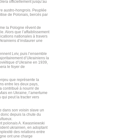
ôlera officiellement jusqu’au
ire austro-hongrois. Peuplée
itise de Polonais, bercés par
mme la Pologne rêvent de
e. Alors que l’affaiblissement
cations nationales à travers
krainiens d’instaurer une
ennent Lviv, puis l’ensemble
joritairement d’Ukrainiens la
oviétique d’Ukraine en 1939,
era le foyer de
’enjeu que représente la
ons entre les deux pays,
a contribué à nourrir de
Mais en Ukraine, l’amertume
 qui peut la tracter vers
ie dans son voisin slave un
t donc depuis la chute du
ltueux.
dent polonais A. Kwasniewski
sident ukrainien, en adoptant
mplexité des relations entre
logne ont une charge