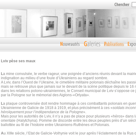
Lviv pèse ses maux
L
a mine convulsée, le verbe rageur, une poignée d’anciens réunis devant la mairie 
indignation au milieu d’une foule d’Ukrainiens au regard sombre.
A Lviv, dans l’Ouest de l’Ukraine, le cimetière militaire polonais déchaîne les pa
mais se retrouve plus que jamais sur le devant de la scène politique depuis le 16
dans les relations polono-ukrainiennes, le Conseil municipal de Lviv s’oppose ce 
par la Pologne sur le mémorial des Aiglons-«Orlyata».
L
a plaque controversée doit rendre hommage à ces combattants polonais en guer
Ukrainienne de Galicie de 1918 à 1919, et plus précisément à ces «
soldats incon
héroïquement pour l’indépendance de la Pologne
».
Mais pour les autorités de Lviv, il n’y a pas de place pour plusieurs «héros» dans l
orientale (Halytchyna). Pomme de discorde entre les deux peuples près d’un siècle 
ballottée au fil de l’histoire entre Ukrainiens-Ruthènes et Polonais.
A
u XIIIe siècle, l’Etat de Galicie-Volhynie voit le jour après l’éclatement de la Rus 