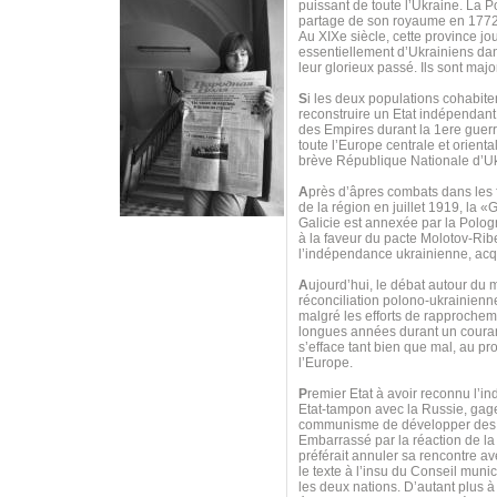
puissant de toute l’Ukraine. La P
partage de son royaume en 1772
Au XIXe siècle, cette province j
essentiellement d’Ukrainiens dan
leur glorieux passé. Ils sont major
S
i les deux populations cohabit
reconstruire un Etat indépendant,
des Empires durant la 1ere guerr
toute l’Europe centrale et orien
brève République Nationale d’Ukr
A
près d’âpres combats dans les f
de la région en juillet 1919, la
Galicie est annexée par la Polo
à la faveur du pacte Molotov-Ribe
l’indépendance ukrainienne, acq
A
ujourd’hui, le débat autour du 
réconciliation polono-ukrainienne
malgré les efforts de rapprocheme
longues années durant un couran
s’efface tant bien que mal, au pro
l’Europe.
P
remier Etat à avoir reconnu l’i
Etat-tampon avec la Russie, gage
communisme de développer des r
Embarrassé par la réaction de la 
préférait annuler sa rencontre a
le texte à l’insu du Conseil muni
les deux nations. D’autant plus à