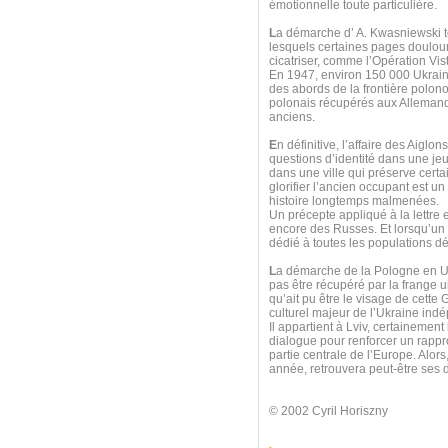
émotionnelle toute particulière.
L
a démarche d’ A. Kwasniewski t
lesquels certaines pages doulour
cicatriser, comme l’Opération Vis
En 1947, environ 150 000 Ukrain
des abords de la frontière polono
polonais récupérés aux Allemands
anciens.
E
n définitive, l’affaire des Aigl
questions d’identité dans une jeu
dans une ville qui préserve cert
glorifier l’ancien occupant est un
histoire longtemps malmenées.
Un précepte appliqué à la lettre
encore des Russes. Et lorsqu’un
dédié à toutes les populations dép
L
a démarche de la Pologne en Ukr
pas être récupéré par la frange ul
qu’ait pu être le visage de cette G
culturel majeur de l’Ukraine ind
Il appartient à Lviv, certainemen
dialogue pour renforcer un rappr
partie centrale de l’Europe. Alors
année, retrouvera peut-être ses d
© 2002 Cyril Horiszny