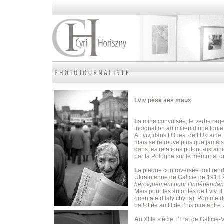
Lviv pèse ses maux
L
a mine convulsée, le verbe rage
indignation au milieu d’une foul
A Lviv, dans l’Ouest de l’Ukraine
mais se retrouve plus que jamais
dans les relations polono-ukrain
par la Pologne sur le mémorial d
L
a plaque controversée doit ren
Ukrainienne de Galicie de 1918 à
héroïquement pour l’indépendan
Mais pour les autorités de Lviv, i
orientale (Halytchyna). Pomme de 
ballottée au fil de l’histoire ent
A
u XIIIe siècle, l’Etat de Galicie