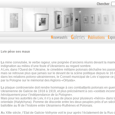
Lviv pèse ses maux
L
a mine convulsée, le verbe rageur, une poignée d’anciens réunis devant la mairie 
indignation au milieu d’une foule d’Ukrainiens au regard sombre.
A Lviv, dans l’Ouest de l’Ukraine, le cimetière militaire polonais déchaîne les pa
mais se retrouve plus que jamais sur le devant de la scène politique depuis le 16
dans les relations polono-ukrainiennes, le Conseil municipal de Lviv s’oppose ce 
par la Pologne sur le mémorial des Aiglons-«Orlyata».
L
a plaque controversée doit rendre hommage à ces combattants polonais en guer
Ukrainienne de Galicie de 1918 à 1919, et plus précisément à ces «
soldats incon
héroïquement pour l’indépendance de la Pologne
».
Mais pour les autorités de Lviv, il n’y a pas de place pour plusieurs «héros» dans l
orientale (Halytchyna). Pomme de discorde entre les deux peuples près d’un siècle 
ballottée au fil de l’histoire entre Ukrainiens-Ruthènes et Polonais.
A
u XIIIe siècle, l’Etat de Galicie-Volhynie voit le jour après l’éclatement de la Rus 