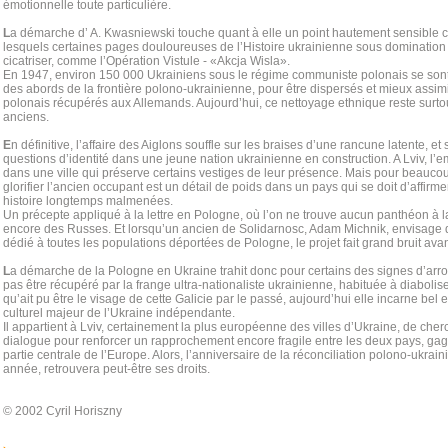
émotionnelle toute particulière.
L
a démarche d’ A. Kwasniewski touche quant à elle un point hautement sensible c
lesquels certaines pages douloureuses de l’Histoire ukrainienne sous domination
cicatriser, comme l’Opération Vistule - «Akcja Wisla».
En 1947, environ 150 000 Ukrainiens sous le régime communiste polonais se son
des abords de la frontière polono-ukrainienne, pour être dispersés et mieux assimil
polonais récupérés aux Allemands. Aujourd’hui, ce nettoyage ethnique reste surtou
anciens.
E
n définitive, l’affaire des Aiglons souffle sur les braises d’une rancune latente, 
questions d’identité dans une jeune nation ukrainienne en construction. A Lviv, l’e
dans une ville qui préserve certains vestiges de leur présence. Mais pour beaucou
glorifier l’ancien occupant est un détail de poids dans un pays qui se doit d’affirme
histoire longtemps malmenées.
Un précepte appliqué à la lettre en Pologne, où l’on ne trouve aucun panthéon à 
encore des Russes. Et lorsqu’un ancien de Solidarnosc, Adam Michnik, envisage
dédié à toutes les populations déportées de Pologne, le projet fait grand bruit avan
L
a démarche de la Pologne en Ukraine trahit donc pour certains des signes d’arro
pas être récupéré par la frange ultra-nationaliste ukrainienne, habituée à diabolise
qu’ait pu être le visage de cette Galicie par le passé, aujourd’hui elle incarne bel et
culturel majeur de l’Ukraine indépendante.
Il appartient à Lviv, certainement la plus européenne des villes d’Ukraine, de cher
dialogue pour renforcer un rapprochement encore fragile entre les deux pays, gage
partie centrale de l’Europe. Alors, l’anniversaire de la réconciliation polono-ukrai
année, retrouvera peut-être ses droits.
© 2002 Cyril Horiszny