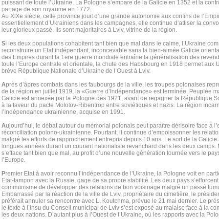
puissant de toute l’Ukraine. La Pologne s’empare de la Galicie en 1352 et la contr
partage de son royaume en 1772.
Au XIXe siècle, cette province jouit d’une grande autonomie aux confins de l’Emp
essentiellement d’Ukrainiens dans les campagnes, elle continue d’attiser la convo
leur glorieux passé. Ils sont majoritaires à Lviv, vitrine de la région.
S
i les deux populations cohabitent tant bien que mal dans le calme, l’Ukraine co
reconstruire un Etat indépendant, inconcevable sans la bien-aimée Galicie oriental
des Empires durant la 1ere guerre mondiale entraîne la généralisation des revendi
toute l’Europe centrale et orientale, la chute des Habsbourg en 1918 permet aux U
brève République Nationale d’Ukraine de l’Ouest à Lviv.
A
près d’âpres combats dans les faubourgs de la ville, les troupes polonaises repr
de la région en juillet 1919, la «Guerre d’Indépendance» est terminée. Peuplée ma
Galicie est annexée par la Pologne dès 1921, avant de regagner la République S
à la faveur du pacte Molotov-Ribentrop entre soviétiques et nazis. La région incarn
l’indépendance ukrainienne, acquise en 1991.
A
ujourd’hui, le débat autour du mémorial polonais peut paraître dérisoire face à l
réconciliation polono-ukrainienne. Pourtant, il continue d’empoissonner les relati
malgré les efforts de rapprochement entrepris depuis 10 ans. Le sort de la Galicie 
longues années durant un courant nationaliste revanchard dans les deux camps. 
s’efface tant bien que mal, au profit d’une nouvelle génération tournée vers le pays
l’Europe.
P
remier Etat à avoir reconnu l’indépendance de l’Ukraine, la Pologne voit en part
Etat-tampon avec la Russie, gage de sa propre stabilité. Les deux pays s’efforcen
communisme de développer des relations de bon voisinage malgré un passé tumu
Embarrassé par la réaction de la ville de Lviv, propriétaire du cimetière, le prési
préférait annuler sa rencontre avec L. Koutchma, prévue le 21 mai dernier. Le pré
le texte à l’insu du Conseil municipal de Lviv s’est exposé au malaise face à la co
les deux nations. D’autant plus à l’Ouest de l’Ukraine, où les rapports avec la Po