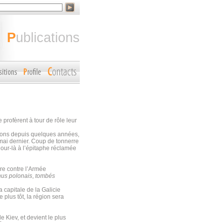
publications
profèrent à tour de rôle leur
ssions depuis quelques années,
 mai dernier. Coup de tonnerre
jour-là à l’épitaphe réclamée
re contre l’Armée
nus polonais
,
tombés
a capitale de la Galicie
plus tôt, la région sera
de Kiev, et devient le plus