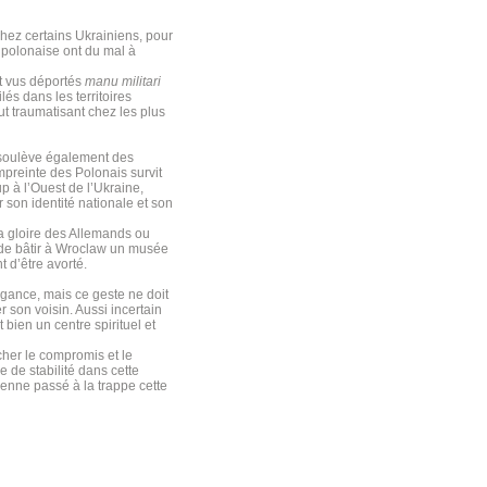
hez certains Ukrainiens, pour
 polonaise ont du mal à
t vus déportés
manu militari
és dans les territoires
t traumatisant chez les plus
et soulève également des
mpreinte des Polonais survit
p à l’Ouest de l’Ukraine,
r son identité nationale et son
la gloire des Allemands ou
 de bâtir à Wroclaw un musée
t d’être avorté.
gance, mais ce geste ne doit
r son voisin. Aussi incertain
 bien un centre spirituel et
cher le compromis et le
 de stabilité dans cette
nienne passé à la trappe cette