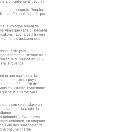
ôlera officiellement jusqu’au
ire austro-hongrois. Peuplée
itise de Polonais, bercés par
mme la Pologne rêvent de
e. Alors que l’affaiblissement
cations nationales à travers
krainiens d’instaurer une
ennent Lviv, puis l’ensemble
joritairement d’Ukrainiens la
oviétique d’Ukraine en 1939,
era le foyer de
’enjeu que représente la
ons entre les deux pays,
a contribué à nourrir de
Mais en Ukraine, l’amertume
 qui peut la tracter vers
ie dans son voisin slave un
t donc depuis la chute du
ltueux.
dent polonais A. Kwasniewski
sident ukrainien, en adoptant
mplexité des relations entre
logne ont une charge