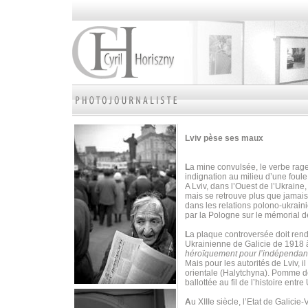
Lviv pèse ses maux
L
a mine convulsée, le verbe rage
indignation au milieu d’une foul
A Lviv, dans l’Ouest de l’Ukraine
mais se retrouve plus que jamais
dans les relations polono-ukrain
par la Pologne sur le mémorial d
L
a plaque controversée doit ren
Ukrainienne de Galicie de 1918 à
héroïquement pour l’indépendan
Mais pour les autorités de Lviv, i
orientale (Halytchyna). Pomme de 
ballottée au fil de l’histoire ent
A
u XIIIe siècle, l’Etat de Galicie