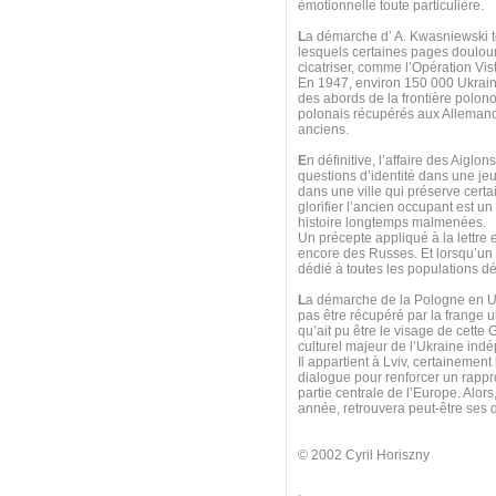
émotionnelle toute particulière.
L
a démarche d’ A. Kwasniewski t
lesquels certaines pages doulour
cicatriser, comme l’Opération Vis
En 1947, environ 150 000 Ukrain
des abords de la frontière polono
polonais récupérés aux Allemands
anciens.
E
n définitive, l’affaire des Aigl
questions d’identité dans une jeu
dans une ville qui préserve cert
glorifier l’ancien occupant est un
histoire longtemps malmenées.
Un précepte appliqué à la lettre
encore des Russes. Et lorsqu’un
dédié à toutes les populations dép
L
a démarche de la Pologne en Ukr
pas être récupéré par la frange ul
qu’ait pu être le visage de cette G
culturel majeur de l’Ukraine ind
Il appartient à Lviv, certainemen
dialogue pour renforcer un rappr
partie centrale de l’Europe. Alors
année, retrouvera peut-être ses d
© 2002 Cyril Horiszny