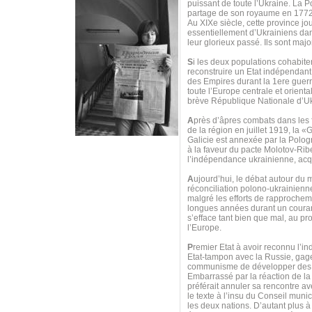
puissant de toute l’Ukraine. La P
partage de son royaume en 1772
Au XIXe siècle, cette province j
essentiellement d’Ukrainiens dan
leur glorieux passé. Ils sont major
S
i les deux populations cohabit
reconstruire un Etat indépendant,
des Empires durant la 1ere guerr
toute l’Europe centrale et orien
brève République Nationale d’Ukr
A
près d’âpres combats dans les f
de la région en juillet 1919, la
Galicie est annexée par la Polo
à la faveur du pacte Molotov-Ribe
l’indépendance ukrainienne, acq
A
ujourd’hui, le débat autour du 
réconciliation polono-ukrainienne
malgré les efforts de rapprocheme
longues années durant un couran
s’efface tant bien que mal, au pro
l’Europe.
P
remier Etat à avoir reconnu l’i
Etat-tampon avec la Russie, gage
communisme de développer des r
Embarrassé par la réaction de la 
préférait annuler sa rencontre a
le texte à l’insu du Conseil muni
les deux nations. D’autant plus à