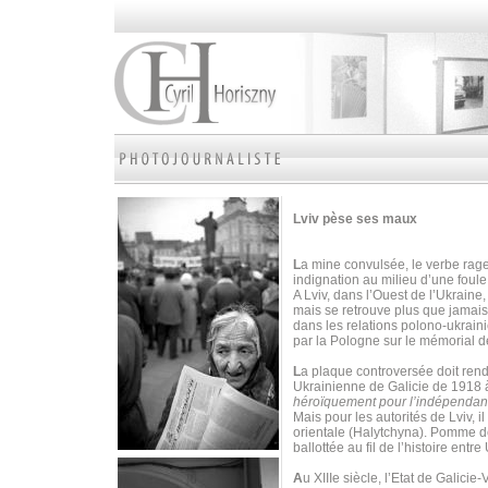
Lviv pèse ses maux
L
a mine convulsée, le verbe rage
indignation au milieu d’une foul
A Lviv, dans l’Ouest de l’Ukraine
mais se retrouve plus que jamais
dans les relations polono-ukrain
par la Pologne sur le mémorial d
L
a plaque controversée doit ren
Ukrainienne de Galicie de 1918 à
héroïquement pour l’indépendan
Mais pour les autorités de Lviv, i
orientale (Halytchyna). Pomme de 
ballottée au fil de l’histoire ent
A
u XIIIe siècle, l’Etat de Galicie