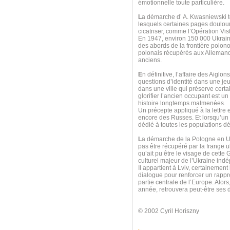
émotionnelle toute particulière.
L
a démarche d’ A. Kwasniewski t
lesquels certaines pages doulour
cicatriser, comme l’Opération Vis
En 1947, environ 150 000 Ukrain
des abords de la frontière polono
polonais récupérés aux Allemands
anciens.
E
n définitive, l’affaire des Aigl
questions d’identité dans une jeu
dans une ville qui préserve cert
glorifier l’ancien occupant est un
histoire longtemps malmenées.
Un précepte appliqué à la lettre
encore des Russes. Et lorsqu’un
dédié à toutes les populations dép
L
a démarche de la Pologne en Ukr
pas être récupéré par la frange ul
qu’ait pu être le visage de cette G
culturel majeur de l’Ukraine ind
Il appartient à Lviv, certainemen
dialogue pour renforcer un rappr
partie centrale de l’Europe. Alors
année, retrouvera peut-être ses d
© 2002 Cyril Horiszny