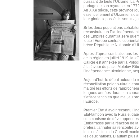
puissant de toute l’Ukraine. La P
partage de son royaume en 1772
Au XIXe siècle, cette province j
essentiellement d’Ukrainiens dan
leur glorieux passé. Ils sont major
S
i les deux populations cohabit
reconstruire un Etat indépendant,
des Empires durant la 1ere guerr
toute l’Europe centrale et orien
brève République Nationale d’Ukr
A
près d’âpres combats dans les f
de la région en juillet 1919, la
Galicie est annexée par la Polo
à la faveur du pacte Molotov-Ribe
l’indépendance ukrainienne, acq
A
ujourd’hui, le débat autour du 
réconciliation polono-ukrainienne
malgré les efforts de rapprocheme
longues années durant un couran
s’efface tant bien que mal, au pro
l’Europe.
P
remier Etat à avoir reconnu l’i
Etat-tampon avec la Russie, gage
communisme de développer des r
Embarrassé par la réaction de la 
préférait annuler sa rencontre a
le texte à l’insu du Conseil muni
les deux nations. D’autant plus à