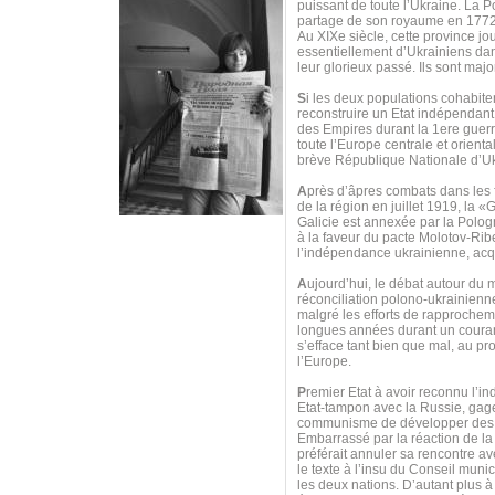
puissant de toute l’Ukraine. La P
partage de son royaume en 1772
Au XIXe siècle, cette province j
essentiellement d’Ukrainiens dan
leur glorieux passé. Ils sont major
S
i les deux populations cohabit
reconstruire un Etat indépendant,
des Empires durant la 1ere guerr
toute l’Europe centrale et orien
brève République Nationale d’Ukr
A
près d’âpres combats dans les f
de la région en juillet 1919, la
Galicie est annexée par la Polo
à la faveur du pacte Molotov-Ribe
l’indépendance ukrainienne, acq
A
ujourd’hui, le débat autour du 
réconciliation polono-ukrainienne
malgré les efforts de rapprocheme
longues années durant un couran
s’efface tant bien que mal, au pro
l’Europe.
P
remier Etat à avoir reconnu l’i
Etat-tampon avec la Russie, gage
communisme de développer des r
Embarrassé par la réaction de la 
préférait annuler sa rencontre a
le texte à l’insu du Conseil muni
les deux nations. D’autant plus à