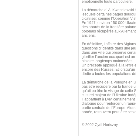
émotionnelle toute particulière.
L
a démarche d’ A. Kwasniewski t
lesquels certaines pages doulour
cicatriser, comme l’Opération Vis
En 1947, environ 150 000 Ukrain
des abords de la frontière polono
polonais récupérés aux Allemands
anciens.
E
n définitive, l’affaire des Aigl
questions d’identité dans une jeu
dans une ville qui préserve cert
glorifier l’ancien occupant est un
histoire longtemps malmenées.
Un précepte appliqué à la lettre
encore des Russes. Et lorsqu’un
dédié à toutes les populations dép
L
a démarche de la Pologne en Ukr
pas être récupéré par la frange ul
qu’ait pu être le visage de cette G
culturel majeur de l’Ukraine ind
Il appartient à Lviv, certainemen
dialogue pour renforcer un rappr
partie centrale de l’Europe. Alors
année, retrouvera peut-être ses d
© 2002 Cyril Horiszny