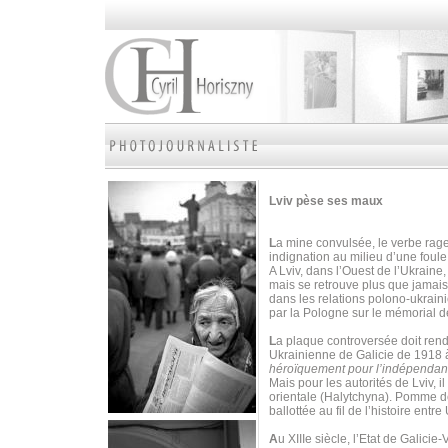
Lviv pèse ses maux
L
a mine convulsée, le verbe rage
indignation au milieu d’une foul
A Lviv, dans l’Ouest de l’Ukraine
mais se retrouve plus que jamais
dans les relations polono-ukrain
par la Pologne sur le mémorial d
L
a plaque controversée doit ren
Ukrainienne de Galicie de 1918 à
héroïquement pour l’indépendan
Mais pour les autorités de Lviv, i
orientale (Halytchyna). Pomme de 
ballottée au fil de l’histoire ent
A
u XIIIe siècle, l’Etat de Galicie