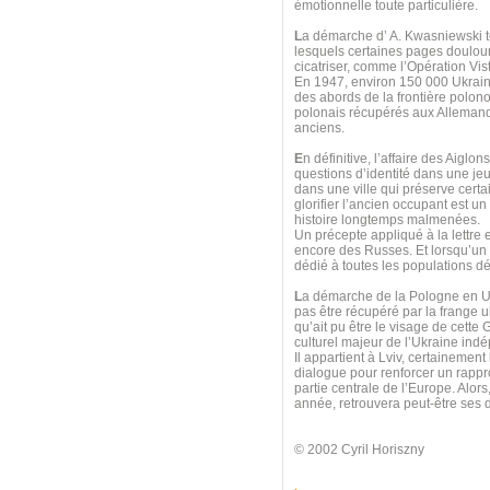
émotionnelle toute particulière.
L
a démarche d’ A. Kwasniewski t
lesquels certaines pages doulour
cicatriser, comme l’Opération Vis
En 1947, environ 150 000 Ukrain
des abords de la frontière polono
polonais récupérés aux Allemands
anciens.
E
n définitive, l’affaire des Aigl
questions d’identité dans une jeu
dans une ville qui préserve cert
glorifier l’ancien occupant est un
histoire longtemps malmenées.
Un précepte appliqué à la lettre
encore des Russes. Et lorsqu’un
dédié à toutes les populations dép
L
a démarche de la Pologne en Ukr
pas être récupéré par la frange ul
qu’ait pu être le visage de cette G
culturel majeur de l’Ukraine ind
Il appartient à Lviv, certainemen
dialogue pour renforcer un rappr
partie centrale de l’Europe. Alors
année, retrouvera peut-être ses d
© 2002 Cyril Horiszny