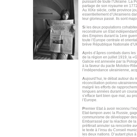
puissant de toute l’Ukraine. La P
partage de son royaume en 1772
Au XIXe siècle, cette province j
essentiellement d’Ukrainiens dan
leur glorieux passé. Ils sont major
S
i les deux populations cohabit
reconstruire un Etat indépendant,
des Empires durant la 1ere guerr
toute l’Europe centrale et orien
brève République Nationale d’Ukr
A
près d’âpres combats dans les f
de la région en juillet 1919, la
Galicie est annexée par la Polo
à la faveur du pacte Molotov-Ribe
l’indépendance ukrainienne, acq
A
ujourd’hui, le débat autour du 
réconciliation polono-ukrainienne
malgré les efforts de rapprocheme
longues années durant un couran
s’efface tant bien que mal, au pro
l’Europe.
P
remier Etat à avoir reconnu l’i
Etat-tampon avec la Russie, gage
communisme de développer des r
Embarrassé par la réaction de la 
préférait annuler sa rencontre a
le texte à l’insu du Conseil muni
les deux nations. D’autant plus à