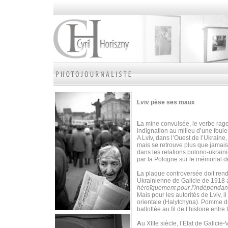
Lviv pèse ses maux
L
a mine convulsée, le verbe rage
indignation au milieu d’une foul
A Lviv, dans l’Ouest de l’Ukraine
mais se retrouve plus que jamais
dans les relations polono-ukrain
par la Pologne sur le mémorial d
L
a plaque controversée doit ren
Ukrainienne de Galicie de 1918 à
héroïquement pour l’indépendan
Mais pour les autorités de Lviv, i
orientale (Halytchyna). Pomme de 
ballottée au fil de l’histoire ent
A
u XIIIe siècle, l’Etat de Galicie