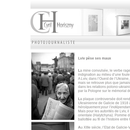
Lviv pèse ses maux
L
a mine convulsée, le verbe rage
indignation au milieu d’une foul
A Lviv, dans l’Ouest de l’Ukraine
mais se retrouve plus que jamais
dans les relations polono-ukrain
par la Pologne sur le mémorial d
L
a plaque controversée doit ren
Ukrainienne de Galicie de 1918 à
héroïquement pour l’indépendan
Mais pour les autorités de Lviv, i
orientale (Halytchyna). Pomme de 
ballottée au fil de l’histoire ent
A
u XIIIe siècle, l’Etat de Galicie