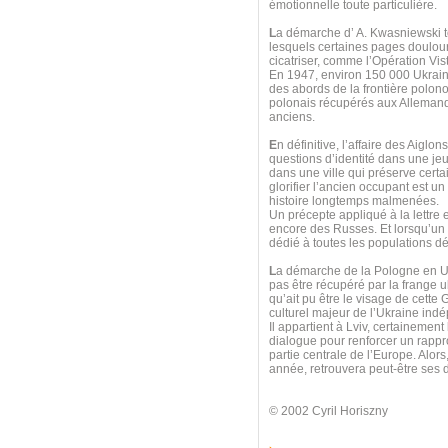
émotionnelle toute particulière.
L
a démarche d’ A. Kwasniewski t
lesquels certaines pages doulour
cicatriser, comme l’Opération Vis
En 1947, environ 150 000 Ukrain
des abords de la frontière polono
polonais récupérés aux Allemands
anciens.
E
n définitive, l’affaire des Aigl
questions d’identité dans une jeu
dans une ville qui préserve cert
glorifier l’ancien occupant est un
histoire longtemps malmenées.
Un précepte appliqué à la lettre
encore des Russes. Et lorsqu’un
dédié à toutes les populations dép
L
a démarche de la Pologne en Ukr
pas être récupéré par la frange ul
qu’ait pu être le visage de cette G
culturel majeur de l’Ukraine ind
Il appartient à Lviv, certainemen
dialogue pour renforcer un rappr
partie centrale de l’Europe. Alors
année, retrouvera peut-être ses d
© 2002 Cyril Horiszny