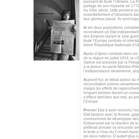
puissant de toute l’Ukraine. La P
partage de son royaume en 1772
Au XIXe siècle, cette province j
essentiellement d’Ukrainiens dan
leur glorieux passé. Ils sont major
S
i les deux populations cohabit
reconstruire un Etat indépendant,
des Empires durant la 1ere guerr
toute l’Europe centrale et orien
brève République Nationale d’Ukr
A
près d’âpres combats dans les f
de la région en juillet 1919, la
Galicie est annexée par la Polo
à la faveur du pacte Molotov-Ribe
l’indépendance ukrainienne, acq
A
ujourd’hui, le débat autour du 
réconciliation polono-ukrainienne
malgré les efforts de rapprocheme
longues années durant un couran
s’efface tant bien que mal, au pro
l’Europe.
P
remier Etat à avoir reconnu l’i
Etat-tampon avec la Russie, gage
communisme de développer des r
Embarrassé par la réaction de la 
préférait annuler sa rencontre a
le texte à l’insu du Conseil muni
les deux nations. D’autant plus à