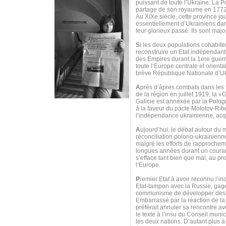
puissant de toute l’Ukraine. La P
partage de son royaume en 1772
Au XIXe siècle, cette province j
essentiellement d’Ukrainiens dan
leur glorieux passé. Ils sont major
S
i les deux populations cohabit
reconstruire un Etat indépendant,
des Empires durant la 1ere guerr
toute l’Europe centrale et orien
brève République Nationale d’Ukr
A
près d’âpres combats dans les f
de la région en juillet 1919, la
Galicie est annexée par la Polo
à la faveur du pacte Molotov-Ribe
l’indépendance ukrainienne, acq
A
ujourd’hui, le débat autour du 
réconciliation polono-ukrainienne
malgré les efforts de rapprocheme
longues années durant un couran
s’efface tant bien que mal, au pro
l’Europe.
P
remier Etat à avoir reconnu l’i
Etat-tampon avec la Russie, gage
communisme de développer des r
Embarrassé par la réaction de la 
préférait annuler sa rencontre a
le texte à l’insu du Conseil muni
les deux nations. D’autant plus à