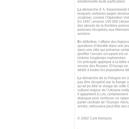
émotionnelle toute particulière.
L
a démarche d’ A. Kwasniewski t
lesquels certaines pages doulour
cicatriser, comme l’Opération Vis
En 1947, environ 150 000 Ukrain
des abords de la frontière polono
polonais récupérés aux Allemands
anciens.
E
n définitive, l’affaire des Aigl
questions d’identité dans une jeu
dans une ville qui préserve cert
glorifier l’ancien occupant est un
histoire longtemps malmenées.
Un précepte appliqué à la lettre
encore des Russes. Et lorsqu’un
dédié à toutes les populations dép
L
a démarche de la Pologne en Ukr
pas être récupéré par la frange ul
qu’ait pu être le visage de cette G
culturel majeur de l’Ukraine ind
Il appartient à Lviv, certainemen
dialogue pour renforcer un rappr
partie centrale de l’Europe. Alors
année, retrouvera peut-être ses d
© 2002 Cyril Horiszny