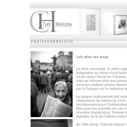
Lviv pèse ses maux
L
a mine convulsée, le verbe rage
indignation au milieu d’une foul
A Lviv, dans l’Ouest de l’Ukraine
mais se retrouve plus que jamais
dans les relations polono-ukrain
par la Pologne sur le mémorial d
L
a plaque controversée doit ren
Ukrainienne de Galicie de 1918 à
héroïquement pour l’indépendan
Mais pour les autorités de Lviv, i
orientale (Halytchyna). Pomme de 
ballottée au fil de l’histoire ent
A
u XIIIe siècle, l’Etat de Galicie