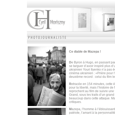
Ce diable de Mazepa !
D
e Byron à Hugo, en passant par
se targuer d’avoir inspiré plus d
ukrainien Youri Ilyenko n’a pas é
cinéma ukrainien : «Prière pour 
deuxième record : celui du film l
R
etracée en 154 minutes, cette 
pour la liberté, mais l’histoire 
reprochent au film de suivre une t
Grand, sous les traits d’un grand 
beaucoup dans cette attaque. M
critiques.
M
azepa, l’homme à l’éblouissante 
patriote, l’amant à la personnalit