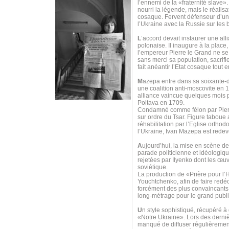
l’ennemi de la «fraternité slave»
nourri la légende, mais le réalis
cosaque. Fervent défenseur d’u
l’Ukraine avec la Russie sur les
L
’accord devait instaurer une all
polonaise. Il inaugure à la place
l’empereur Pierre le Grand ne se 
sans merci sa population, sacrif
fait anéantir l’Etat cosaque tout
M
azepa entre dans sa soixante-di
une coalition anti-moscovite en 
alliance vaincue quelques mois p
Poltava en 1709.
Condamné comme félon par Pierre 
sur ordre du Tsar. Figure taboue
réhabilitation par l’Eglise orth
l’Ukraine, Ivan Mazepa est redeve
A
ujourd’hui, la mise en scène d
parade politicienne et idéologi
rejetées par Ilyenko dont les œuv
soviétique.
La production de «Prière pour 
Youchtchenko, afin de faire redéco
forcément des plus convaincants, 
long-métrage pour le grand publi
U
n style sophistiqué, récupéré à
«Notre Ukraine». Lors des derniè
manqué de diffuser régulièrement 