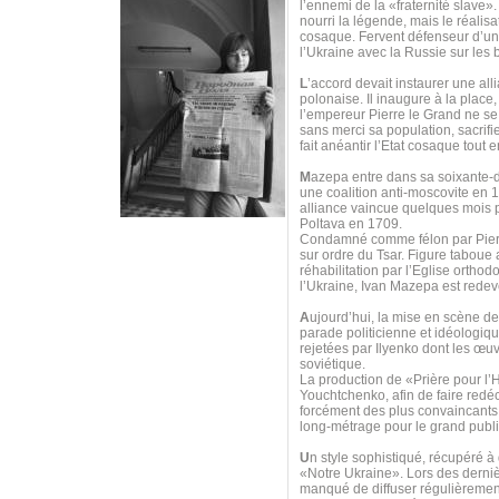
l’ennemi de la «fraternité slave»
nourri la légende, mais le réalis
cosaque. Fervent défenseur d’u
l’Ukraine avec la Russie sur les
L
’accord devait instaurer une all
polonaise. Il inaugure à la place
l’empereur Pierre le Grand ne se 
sans merci sa population, sacrif
fait anéantir l’Etat cosaque tout
M
azepa entre dans sa soixante-di
une coalition anti-moscovite en 
alliance vaincue quelques mois p
Poltava en 1709.
Condamné comme félon par Pierre 
sur ordre du Tsar. Figure taboue
réhabilitation par l’Eglise orth
l’Ukraine, Ivan Mazepa est redeve
A
ujourd’hui, la mise en scène d
parade politicienne et idéologi
rejetées par Ilyenko dont les œuv
soviétique.
La production de «Prière pour 
Youchtchenko, afin de faire redéco
forcément des plus convaincants, 
long-métrage pour le grand publi
U
n style sophistiqué, récupéré à
«Notre Ukraine». Lors des derniè
manqué de diffuser régulièrement 