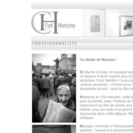
Ce diable de Mazepa !
D
e Byron à Hugo, en passant par
se targuer d’avoir inspiré plus d
ukrainien Youri Ilyenko n’a pas é
cinéma ukrainien : «Prière pour 
deuxième record : celui du film l
R
etracée en 154 minutes, cette 
pour la liberté, mais l’histoire 
reprochent au film de suivre une t
Grand, sous les traits d’un grand 
beaucoup dans cette attaque. M
critiques.
M
azepa, l’homme à l’éblouissante 
patriote, l’amant à la personnalit