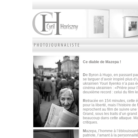
Ce diable de Mazepa !
D
e Byron à Hugo, en passant par
se targuer d’avoir inspiré plus d
ukrainien Youri Ilyenko n’a pas é
cinéma ukrainien : «Prière pour 
deuxième record : celui du film l
R
etracée en 154 minutes, cette 
pour la liberté, mais l’histoire 
reprochent au film de suivre une t
Grand, sous les traits d’un grand 
beaucoup dans cette attaque. M
critiques.
M
azepa, l’homme à l’éblouissante 
patriote, l’amant à la personnalit