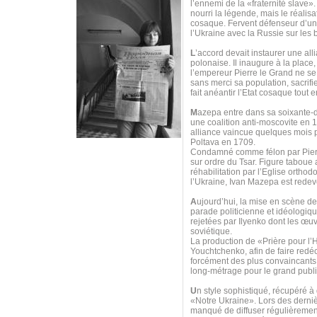
l’ennemi de la «fraternité slave»
nourri la légende, mais le réalis
cosaque. Fervent défenseur d’u
l’Ukraine avec la Russie sur les
L
’accord devait instaurer une all
polonaise. Il inaugure à la place
l’empereur Pierre le Grand ne se 
sans merci sa population, sacrif
fait anéantir l’Etat cosaque tout
M
azepa entre dans sa soixante-di
une coalition anti-moscovite en 
alliance vaincue quelques mois p
Poltava en 1709.
Condamné comme félon par Pierre 
sur ordre du Tsar. Figure taboue
réhabilitation par l’Eglise orth
l’Ukraine, Ivan Mazepa est redeve
A
ujourd’hui, la mise en scène d
parade politicienne et idéologi
rejetées par Ilyenko dont les œuv
soviétique.
La production de «Prière pour 
Youchtchenko, afin de faire redéco
forcément des plus convaincants, 
long-métrage pour le grand publi
U
n style sophistiqué, récupéré à
«Notre Ukraine». Lors des derniè
manqué de diffuser régulièrement 