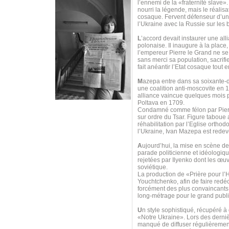
l’ennemi de la «fraternité slave»
nourri la légende, mais le réalis
cosaque. Fervent défenseur d’u
l’Ukraine avec la Russie sur les
L
’accord devait instaurer une all
polonaise. Il inaugure à la place
l’empereur Pierre le Grand ne se 
sans merci sa population, sacrif
fait anéantir l’Etat cosaque tout
M
azepa entre dans sa soixante-di
une coalition anti-moscovite en 
alliance vaincue quelques mois p
Poltava en 1709.
Condamné comme félon par Pierre 
sur ordre du Tsar. Figure taboue
réhabilitation par l’Eglise orth
l’Ukraine, Ivan Mazepa est redeve
A
ujourd’hui, la mise en scène d
parade politicienne et idéologi
rejetées par Ilyenko dont les œuv
soviétique.
La production de «Prière pour 
Youchtchenko, afin de faire redéco
forcément des plus convaincants, 
long-métrage pour le grand publi
U
n style sophistiqué, récupéré à
«Notre Ukraine». Lors des derniè
manqué de diffuser régulièrement 