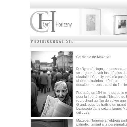
Ce diable de Mazepa !
D
e Byron à Hugo, en passant par
se targuer d’avoir inspiré plus d
ukrainien Youri Ilyenko n’a pas é
cinéma ukrainien : «Prière pour 
deuxième record : celui du film l
R
etracée en 154 minutes, cette 
pour la liberté, mais l’histoire 
reprochent au film de suivre une t
Grand, sous les traits d’un grand 
beaucoup dans cette attaque. M
critiques.
M
azepa, l’homme à l’éblouissante 
patriote, l’amant à la personnalit