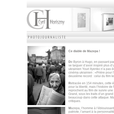
Ce diable de Mazepa !
D
e Byron à Hugo, en passant par
se targuer d’avoir inspiré plus d
ukrainien Youri Ilyenko n’a pas é
cinéma ukrainien : «Prière pour 
deuxième record : celui du film l
R
etracée en 154 minutes, cette 
pour la liberté, mais l’histoire 
reprochent au film de suivre une t
Grand, sous les traits d’un grand 
beaucoup dans cette attaque. M
critiques.
M
azepa, l’homme à l’éblouissante 
patriote, l’amant à la personnalit