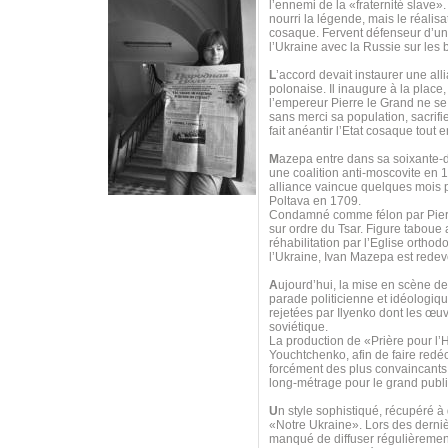
l’ennemi de la «fraternité slave»
nourri la légende, mais le réalis
cosaque. Fervent défenseur d’u
l’Ukraine avec la Russie sur les
L
’accord devait instaurer une all
polonaise. Il inaugure à la place
l’empereur Pierre le Grand ne se 
sans merci sa population, sacrif
fait anéantir l’Etat cosaque tout
M
azepa entre dans sa soixante-di
une coalition anti-moscovite en 
alliance vaincue quelques mois p
Poltava en 1709.
Condamné comme félon par Pierre 
sur ordre du Tsar. Figure taboue
réhabilitation par l’Eglise orth
l’Ukraine, Ivan Mazepa est redeve
A
ujourd’hui, la mise en scène d
parade politicienne et idéologi
rejetées par Ilyenko dont les œuv
soviétique.
La production de «Prière pour 
Youchtchenko, afin de faire redéco
forcément des plus convaincants, 
long-métrage pour le grand publi
U
n style sophistiqué, récupéré à
«Notre Ukraine». Lors des derniè
manqué de diffuser régulièrement 