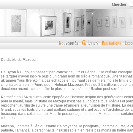
Ce diable de Mazepa !
D
e Byron à Hugo, en passant par Pouchkine, Litz et Géricault, le célèbre cosaqu
se targuer d’avoir inspiré plus d’un grand nom du siècle romantique. Une fascinatio
ukrainien Youri Ilyenko n’a pas échappé en tournant ces derniers mois le film le plu
cinéma ukrainien : «Prière pour l’Hetman Mazepa». Près de 2,5 millions de dollars
deuxième record : celui du film le plus controversé de l’Ukraine post-soviétique.
R
etracée en 154 minutes, cette épopée de l’hetman inspira des générations entiè
pour la liberté, mais l’histoire de Mazepa n’est pas au goût de tous. Médias et poli
reprochent au film de suivre une trame étrangère à leur vision de l’Histoire. La des
Grand, sous les traits d’un grand gaillard sadique et cruel occulte l’architecte de l
beaucoup dans cette attaque. Mais le personnage même de Mazepa n’est certain
critiques.
M
azepa, l’homme à l’éblouissante clairvoyance, le polyglotte, l’homme d’Etat, le ch
patriote, l’amant à la personnalité insaisissable n’en reste pas moins un traître dan