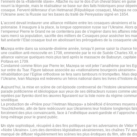
l’ennemi de la «fraternité slave». Attaché nu sur le dos d’un cheval blanc en guis
nourri la légende, mais le réalisateur se base sur des faits historiques pour dépein
cosaque. Fervent défenseur d’un Hetmanat (République cosaque), Mazepa ne con
l’Ukraine avec la Russie sur les bases du traité de Pereyaslav signé en 1654.
L
’accord devait instaurer une alliance militaire entre les cosaques ukrainiens et 
polonaise. Il inaugure à la place, la longue oppression russe sur l’Ukraine. Alors 
l’empereur Pierre le Grand ne se contentera pas de s’ingérer dans les affaires inte
sans merci sa population, sacrifie des milliers de Cosaques pour assécher les mar
fait anéantir l’Etat cosaque tout en abolissant les prérogatives de la cosaquerie u
M
azepa entre dans sa soixante-dixième année, lorsqu’il pense saisir la chance his
une coalition anti-moscovite en 1708, emmenée par le roi de Suède Charles XII, e
alliance vaincue quelques mois plus tard après le massacre de Batouryn, capitale
Poltava en 1709.
Condamné comme félon par Pierre Ier, Mazepa se voit jeter l’anathème par les Egl
sur ordre du Tsar. Figure taboue associée au «nationalisme bourgeois ukrainien» 
réhabilitation par l’Eglise orthodoxe se fera sans tambours ni trompettes. Mais d
l’Ukraine, Ivan Mazepa est redevenu un héros national dans les livres d’histoire d
A
ujourd’hui, la mise en scène de cet épisode controversé de l’histoire ukrainien
parade politicienne et idéologique aux yeux de ses détracteurs russes comme ukr
rejetées par Ilyenko dont les œuvres figuraient sur la liste noire du régime commun
soviétique.
La production de «Prière pour l’Hetman Mazepa» a bénéficié d’énormes moyens 
Youchtchenko, afin de faire redécouvrir aux Ukrainiens leur histoire longtemps falsi
forcément des plus convaincants, face à l’esthétique avant-gardiste et l’approche c
long-métrage pour le grand public.
U
n style sophistiqué, récupéré à des fins politiques par les adversaires de Viktor
«Notre Ukraine». Lors des dernières législatives ukrainiennes, les chaînes TV au
manqué de diffuser régulièrement les scènes les plus érotiques du film, afin de disc