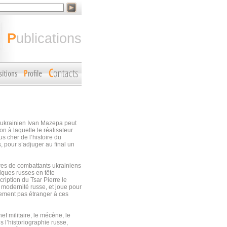
publications
e ukrainien Ivan Mazepa peut
n à laquelle le réalisateur
s cher de l’histoire du
, pour s’adjuger au final un
res de combattants ukrainiens
tiques russes en tête
cription du Tsar Pierre le
a modernité russe, et joue pour
ement pas étranger à ces
ef militaire, le mécène, le
s l’historiographie russe,