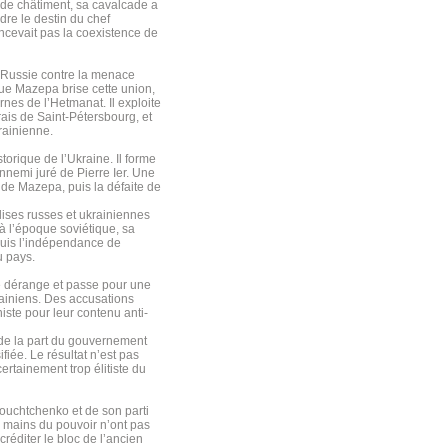
e de châtiment, sa cavalcade a
dre le destin du chef
cevait pas la coexistence de
la Russie contre la menace
que Mazepa brise cette union,
rnes de l’Hetmanat. Il exploite
ais de Saint-Pétersbourg, et
krainienne.
torique de l’Ukraine. Il forme
nnemi juré de Pierre Ier. Une
 de Mazepa, puis la défaite de
ises russes et ukrainiennes
à l’époque soviétique, sa
epuis l’indépendance de
u pays.
ne dérange et passe pour une
ainiens. Des accusations
iste pour leur contenu anti-
de la part du gouvernement
fiée. Le résultat n’est pas
ertainement trop élitiste du
 Youchtchenko et de son parti
x mains du pouvoir n’ont pas
réditer le bloc de l’ancien