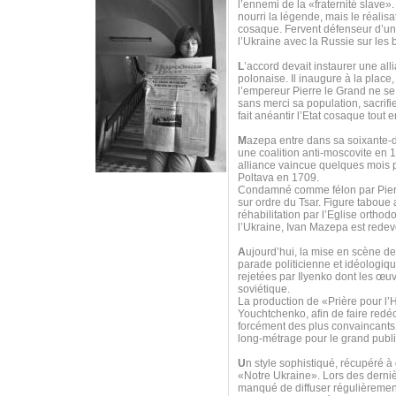
l’ennemi de la «fraternité slave»
nourri la légende, mais le réalis
cosaque. Fervent défenseur d’u
l’Ukraine avec la Russie sur les
L
’accord devait instaurer une all
polonaise. Il inaugure à la place
l’empereur Pierre le Grand ne se 
sans merci sa population, sacrif
fait anéantir l’Etat cosaque tout
M
azepa entre dans sa soixante-di
une coalition anti-moscovite en 
alliance vaincue quelques mois p
Poltava en 1709.
Condamné comme félon par Pierre 
sur ordre du Tsar. Figure taboue
réhabilitation par l’Eglise orth
l’Ukraine, Ivan Mazepa est redeve
A
ujourd’hui, la mise en scène d
parade politicienne et idéologi
rejetées par Ilyenko dont les œuv
soviétique.
La production de «Prière pour 
Youchtchenko, afin de faire redéco
forcément des plus convaincants, 
long-métrage pour le grand publi
U
n style sophistiqué, récupéré à
«Notre Ukraine». Lors des derniè
manqué de diffuser régulièrement 