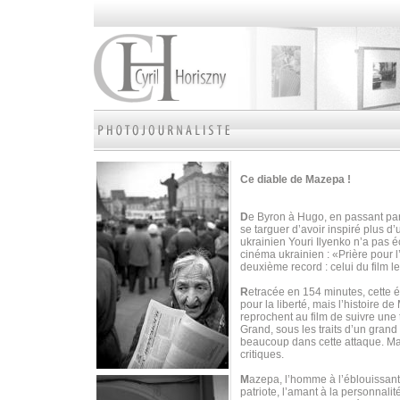
Ce diable de Mazepa !
D
e Byron à Hugo, en passant par
se targuer d’avoir inspiré plus d
ukrainien Youri Ilyenko n’a pas é
cinéma ukrainien : «Prière pour 
deuxième record : celui du film l
R
etracée en 154 minutes, cette 
pour la liberté, mais l’histoire 
reprochent au film de suivre une t
Grand, sous les traits d’un grand 
beaucoup dans cette attaque. M
critiques.
M
azepa, l’homme à l’éblouissante 
patriote, l’amant à la personnalit