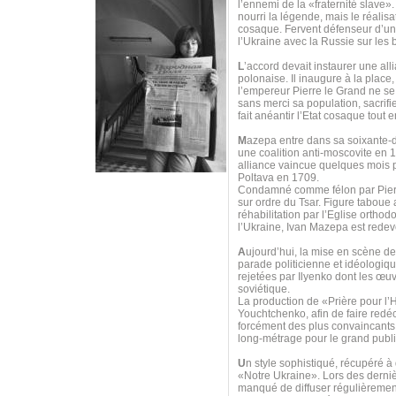
l’ennemi de la «fraternité slave»
nourri la légende, mais le réalis
cosaque. Fervent défenseur d’u
l’Ukraine avec la Russie sur les
L
’accord devait instaurer une all
polonaise. Il inaugure à la place
l’empereur Pierre le Grand ne se 
sans merci sa population, sacrif
fait anéantir l’Etat cosaque tout
M
azepa entre dans sa soixante-di
une coalition anti-moscovite en 
alliance vaincue quelques mois p
Poltava en 1709.
Condamné comme félon par Pierre 
sur ordre du Tsar. Figure taboue
réhabilitation par l’Eglise orth
l’Ukraine, Ivan Mazepa est redeve
A
ujourd’hui, la mise en scène d
parade politicienne et idéologi
rejetées par Ilyenko dont les œuv
soviétique.
La production de «Prière pour 
Youchtchenko, afin de faire redéco
forcément des plus convaincants, 
long-métrage pour le grand publi
U
n style sophistiqué, récupéré à
«Notre Ukraine». Lors des derniè
manqué de diffuser régulièrement 