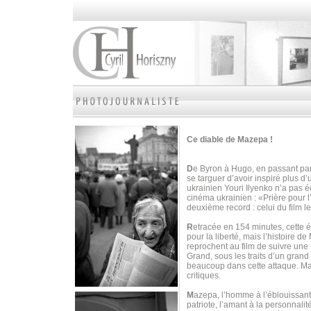
Ce diable de Mazepa !
D
e Byron à Hugo, en passant par
se targuer d’avoir inspiré plus d
ukrainien Youri Ilyenko n’a pas é
cinéma ukrainien : «Prière pour 
deuxième record : celui du film l
R
etracée en 154 minutes, cette 
pour la liberté, mais l’histoire 
reprochent au film de suivre une t
Grand, sous les traits d’un grand 
beaucoup dans cette attaque. M
critiques.
M
azepa, l’homme à l’éblouissante 
patriote, l’amant à la personnalit