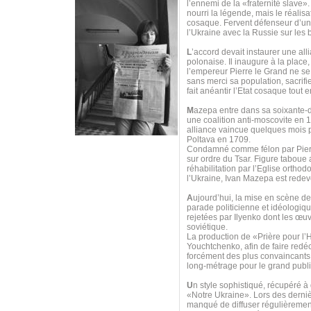
l’ennemi de la «fraternité slave»
nourri la légende, mais le réalis
cosaque. Fervent défenseur d’u
l’Ukraine avec la Russie sur les
L
’accord devait instaurer une all
polonaise. Il inaugure à la place
l’empereur Pierre le Grand ne se 
sans merci sa population, sacrif
fait anéantir l’Etat cosaque tout
M
azepa entre dans sa soixante-di
une coalition anti-moscovite en 
alliance vaincue quelques mois p
Poltava en 1709.
Condamné comme félon par Pierre 
sur ordre du Tsar. Figure taboue
réhabilitation par l’Eglise orth
l’Ukraine, Ivan Mazepa est redeve
A
ujourd’hui, la mise en scène d
parade politicienne et idéologi
rejetées par Ilyenko dont les œuv
soviétique.
La production de «Prière pour 
Youchtchenko, afin de faire redéco
forcément des plus convaincants, 
long-métrage pour le grand publi
U
n style sophistiqué, récupéré à
«Notre Ukraine». Lors des derniè
manqué de diffuser régulièrement 