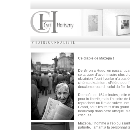
Ce diable de Mazepa !
D
e Byron à Hugo, en passant par
se targuer d’avoir inspiré plus d
ukrainien Youri Ilyenko n’a pas é
cinéma ukrainien : «Prière pour 
deuxième record : celui du film l
R
etracée en 154 minutes, cette 
pour la liberté, mais l’histoire 
reprochent au film de suivre une t
Grand, sous les traits d’un grand 
beaucoup dans cette attaque. M
critiques.
M
azepa, l’homme à l’éblouissante 
patriote, l’amant à la personnalit