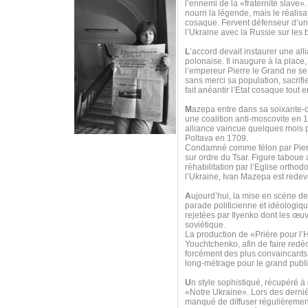
l’ennemi de la «fraternité slave»
nourri la légende, mais le réalis
cosaque. Fervent défenseur d’u
l’Ukraine avec la Russie sur les
L
’accord devait instaurer une all
polonaise. Il inaugure à la place
l’empereur Pierre le Grand ne se 
sans merci sa population, sacrif
fait anéantir l’Etat cosaque tout
M
azepa entre dans sa soixante-di
une coalition anti-moscovite en 
alliance vaincue quelques mois p
Poltava en 1709.
Condamné comme félon par Pierre 
sur ordre du Tsar. Figure taboue
réhabilitation par l’Eglise orth
l’Ukraine, Ivan Mazepa est redeve
A
ujourd’hui, la mise en scène d
parade politicienne et idéologi
rejetées par Ilyenko dont les œuv
soviétique.
La production de «Prière pour 
Youchtchenko, afin de faire redéco
forcément des plus convaincants, 
long-métrage pour le grand publi
U
n style sophistiqué, récupéré à
«Notre Ukraine». Lors des derniè
manqué de diffuser régulièrement 