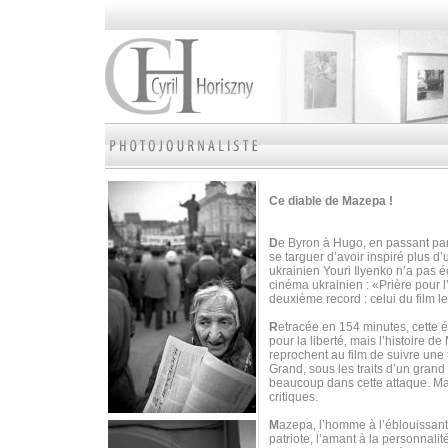
Ce diable de Mazepa !
D
e Byron à Hugo, en passant par
se targuer d’avoir inspiré plus d
ukrainien Youri Ilyenko n’a pas é
cinéma ukrainien : «Prière pour 
deuxième record : celui du film l
R
etracée en 154 minutes, cette 
pour la liberté, mais l’histoire 
reprochent au film de suivre une t
Grand, sous les traits d’un grand 
beaucoup dans cette attaque. M
critiques.
M
azepa, l’homme à l’éblouissante 
patriote, l’amant à la personnalit