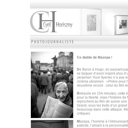
Ce diable de Mazepa !
D
e Byron à Hugo, en passant par
se targuer d’avoir inspiré plus d
ukrainien Youri Ilyenko n’a pas é
cinéma ukrainien : «Prière pour 
deuxième record : celui du film l
R
etracée en 154 minutes, cette 
pour la liberté, mais l’histoire 
reprochent au film de suivre une t
Grand, sous les traits d’un grand 
beaucoup dans cette attaque. M
critiques.
M
azepa, l’homme à l’éblouissante 
patriote, l’amant à la personnalit