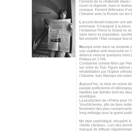
l’ennemi de la «fraternité slave»
nourri la légende, mais le réalis
cosaque. Fervent défenseur d’u
l’Ukraine avec la Russie sur les
L
’accord devait instaurer une all
polonaise. Il inaugure à la place
l’empereur Pierre le Grand ne se 
sans merci sa population, sacrif
fait anéantir l’Etat cosaque tout
M
azepa entre dans sa soixante-di
une coalition anti-moscovite en 
alliance vaincue quelques mois p
Poltava en 1709.
Condamné comme félon par Pierre 
sur ordre du Tsar. Figure taboue
réhabilitation par l’Eglise orth
l’Ukraine, Ivan Mazepa est redeve
A
ujourd’hui, la mise en scène d
parade politicienne et idéologi
rejetées par Ilyenko dont les œuv
soviétique.
La production de «Prière pour 
Youchtchenko, afin de faire redéco
forcément des plus convaincants, 
long-métrage pour le grand publi
U
n style sophistiqué, récupéré à
«Notre Ukraine». Lors des derniè
manqué de diffuser régulièrement 