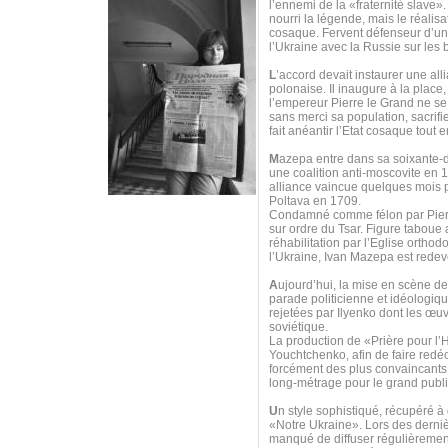
l’ennemi de la «fraternité slave»
nourri la légende, mais le réalis
cosaque. Fervent défenseur d’u
l’Ukraine avec la Russie sur les
L
’accord devait instaurer une all
polonaise. Il inaugure à la place
l’empereur Pierre le Grand ne se 
sans merci sa population, sacrif
fait anéantir l’Etat cosaque tout
M
azepa entre dans sa soixante-di
une coalition anti-moscovite en 
alliance vaincue quelques mois p
Poltava en 1709.
Condamné comme félon par Pierre 
sur ordre du Tsar. Figure taboue
réhabilitation par l’Eglise orth
l’Ukraine, Ivan Mazepa est redeve
A
ujourd’hui, la mise en scène d
parade politicienne et idéologi
rejetées par Ilyenko dont les œuv
soviétique.
La production de «Prière pour 
Youchtchenko, afin de faire redéco
forcément des plus convaincants, 
long-métrage pour le grand publi
U
n style sophistiqué, récupéré à
«Notre Ukraine». Lors des derniè
manqué de diffuser régulièrement 