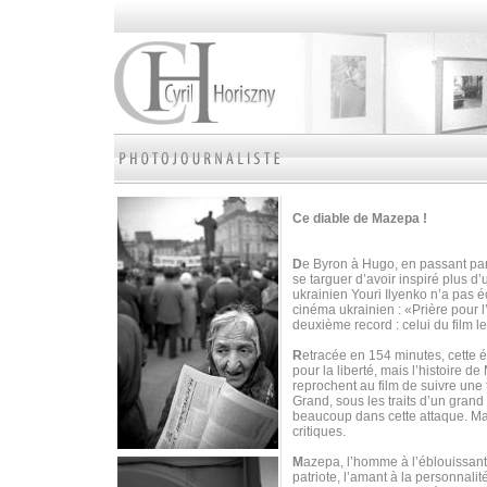
Ce diable de Mazepa !
D
e Byron à Hugo, en passant par
se targuer d’avoir inspiré plus d
ukrainien Youri Ilyenko n’a pas é
cinéma ukrainien : «Prière pour 
deuxième record : celui du film l
R
etracée en 154 minutes, cette 
pour la liberté, mais l’histoire 
reprochent au film de suivre une t
Grand, sous les traits d’un grand 
beaucoup dans cette attaque. M
critiques.
M
azepa, l’homme à l’éblouissante 
patriote, l’amant à la personnalit