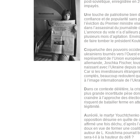
post-soviétique, enregistrée en 
impayés.
U
ne touche de patriotisme bien do
confiance et de popularité sans 
l’éviction du Premier ministre vi
dans l’assassinat du journaliste
L’annonce du vote n’a d’ailleurs
plusieurs mois d’agitation. Envi
de faire tomber le président Kou
C
oqueluche des pouvoirs occiden
ukrainiens tournés vers l’Ouest e
représentant de l’Union européen
allemande, Joschka Fischer, tous 
naissant avec l’Ukraine depuis s
Car si les investisseurs étranger
comptés, beaucoup redoutent que
à l’image internationale de l’Uk
D
ans ce contexte délétère, la cri
plus grande incertitude pèse donc
craindre à l’approche des électio
risquent de batailler ferme en at
légitimité.
A
uréolé, le martyr Youchtchenko
opposition désunie en quête de ch
affirmé une fois déchu, d’après l’
doux en vue de former une coaliti
autour de L. Koutchma pourrait bi
sera-t-il à la hauteur du défi ?