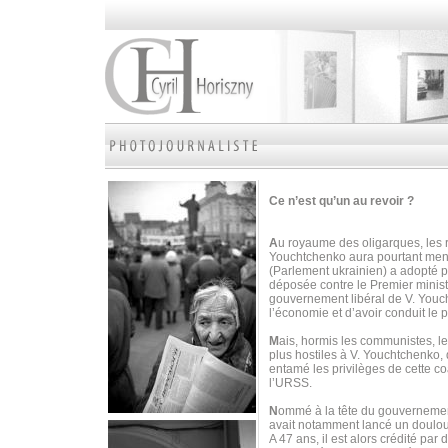
Ce n’est qu’un au revoir ?
A
u royaume des oligarques, les r
Youchtchenko aura pourtant mené 
(Parlement ukrainien) a adopté 
déposée contre le Premier minist
gouvernement libéral de V. Youc
l’économie et d’avoir conduit le p
M
ais, hormis les communistes, le
plus hostiles à V. Youchtchenko, 
entamé les privilèges de cette c
l’URSS.
N
ommé à la tête du gouvernement
avait notamment lancé un doulour
A 47 ans, il est alors crédité p