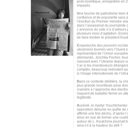
post-soviétique, enregistrée en 
impayés.
U
ne touche de patriotisme bien do
confiance et de popularité sans 
l’éviction du Premier ministre vi
dans l’assassinat du journaliste
L’annonce du vote n’a d’ailleurs
plusieurs mois d’agitation. Envi
de faire tomber le président Kou
C
oqueluche des pouvoirs occiden
ukrainiens tournés vers l’Ouest e
représentant de l’Union européen
allemande, Joschka Fischer, tous 
naissant avec l’Ukraine depuis s
Car si les investisseurs étranger
comptés, beaucoup redoutent que
à l’image internationale de l’Uk
D
ans ce contexte délétère, la cri
plus grande incertitude pèse donc
craindre à l’approche des électio
risquent de batailler ferme en at
légitimité.
A
uréolé, le martyr Youchtchenko
opposition désunie en quête de ch
affirmé une fois déchu, d’après l’
doux en vue de former une coaliti
autour de L. Koutchma pourrait bi
sera-t-il à la hauteur du défi ?