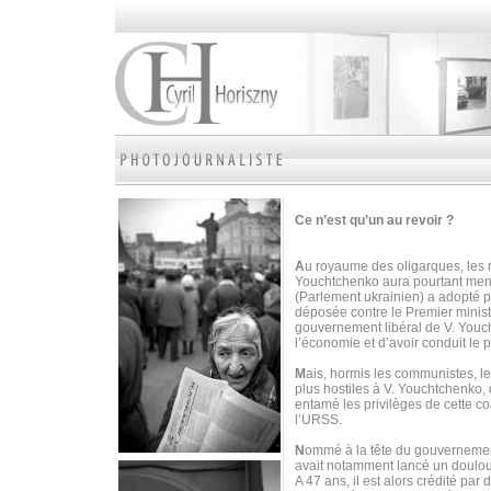
Ce n’est qu’un au revoir ?
A
u royaume des oligarques, les r
Youchtchenko aura pourtant mené 
(Parlement ukrainien) a adopté 
déposée contre le Premier minist
gouvernement libéral de V. Youc
l’économie et d’avoir conduit le p
M
ais, hormis les communistes, le
plus hostiles à V. Youchtchenko, 
entamé les privilèges de cette c
l’URSS.
N
ommé à la tête du gouvernement
avait notamment lancé un doulour
A 47 ans, il est alors crédité p