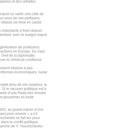
laires et des retraites
spoir lui vaille une côte de
ux yeux de ses partisans,
is depuis sa mise en cause
s importante à Kiev depuis
rlement, avec le maigre espoir
énération de politiciens
réactions en Europe. Du haut
 chef de la diplomatie
ouer le climat de confiance
aissent séduire à pas
 réformes économiques, nuise
 Compte tenu de son ampleur, la
 Si le vacuum politique est à
partis d’une Rada très divisée
 et gouverner en toute
2002, au grand espoir d’une
pars pour revenir
» a-t-il
mochenko lui fait les yeux
dans le conflit politique
revanche de V. Youchtchenko