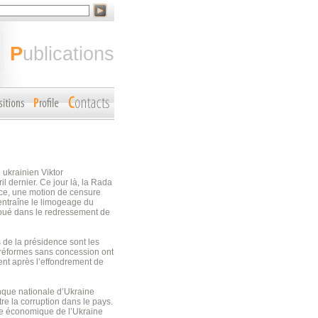
publications
 ukrainien Viktor
l dernier. Ce jour là, la Rada
nce, une motion de censure
 entraîne le limogeage du
houé dans le redressement de
s de la présidence sont les
s réformes sans concession ont
ent après l’effondrement de
nque nationale d’Ukraine
re la corruption dans le pays.
lie économique de l’Ukraine