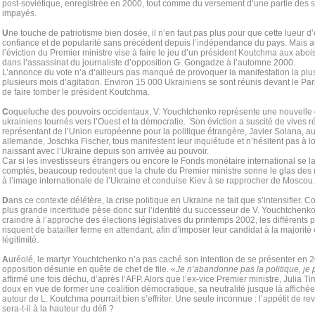
post-soviétique, enregistrée en 2000, tout comme du versement d’une partie des sa
impayés.
U
ne touche de patriotisme bien dosée, il n’en faut pas plus pour que cette lueur d’e
confiance et de popularité sans précédent depuis l’indépendance du pays. Mais a
l’éviction du Premier ministre vise à faire le jeu d’un président Koutchma aux abo
dans l’assassinat du journaliste d’opposition G. Gongadze à l’automne 2000.
L’annonce du vote n’a d’ailleurs pas manqué de provoquer la manifestation la plu
plusieurs mois d’agitation. Environ 15 000 Ukrainiens se sont réunis devant le Pa
de faire tomber le président Koutchma.
C
oqueluche des pouvoirs occidentaux, V. Youchtchenko représente une nouvelle g
ukrainiens tournés vers l’Ouest et la démocratie. Son éviction a suscité de vives 
représentant de l’Union européenne pour la politique étrangère, Javier Solana, au
allemande, Joschka Fischer, tous manifestent leur inquiétude et n’hésitent pas à l
naissant avec l’Ukraine depuis son arrivée au pouvoir.
Car si les investisseurs étrangers ou encore le Fonds monétaire international se l
comptés, beaucoup redoutent que la chute du Premier ministre sonne le glas des
à l’image internationale de l’Ukraine et conduise Kiev à se rapprocher de Moscou.
D
ans ce contexte délétère, la crise politique en Ukraine ne fait que s’intensifier.
plus grande incertitude pèse donc sur l’identité du successeur de V. Youchtchenko.
craindre à l’approche des élections législatives du printemps 2002, les différents 
risquent de batailler ferme en attendant, afin d’imposer leur candidat à la majorité
légitimité.
A
uréolé, le martyr Youchtchenko n’a pas caché son intention de se présenter en 
opposition désunie en quête de chef de file. «
Je n’abandonne pas la politique, je 
affirmé une fois déchu, d’après l’AFP. Alors que l’ex-vice Premier ministre, Julia Ti
doux en vue de former une coalition démocratique, sa neutralité jusque là affichée 
autour de L. Koutchma pourrait bien s’effriter. Une seule inconnue : l’appétit de 
sera-t-il à la hauteur du défi ?