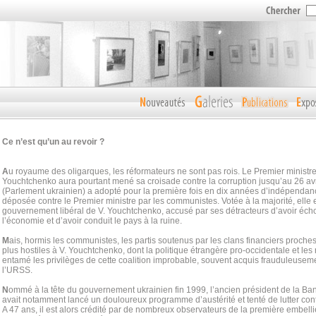
Ce n’est qu’un au revoir ?
A
u royaume des oligarques, les réformateurs ne sont pas rois. Le Premier ministre
Youchtchenko aura pourtant mené sa croisade contre la corruption jusqu’au 26 avri
(Parlement ukrainien) a adopté pour la première fois en dix années d’indépenda
déposée contre le Premier ministre par les communistes. Votée à la majorité, elle
gouvernement libéral de V. Youchtchenko, accusé par ses détracteurs d’avoir éc
l’économie et d’avoir conduit le pays à la ruine.
M
ais, hormis les communistes, les partis soutenus par les clans financiers proche
plus hostiles à V. Youchtchenko, dont la politique étrangère pro-occidentale et le
entamé les privilèges de cette coalition improbable, souvent acquis frauduleusem
l’URSS.
N
ommé à la tête du gouvernement ukrainien fin 1999, l’ancien président de la Ba
avait notamment lancé un douloureux programme d’austérité et tenté de lutter cont
A 47 ans, il est alors crédité par de nombreux observateurs de la première embel