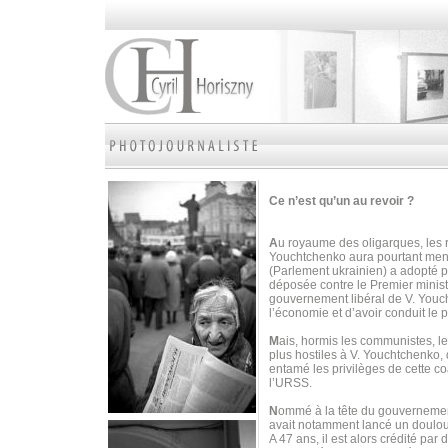
Ce n’est qu’un au revoir ?
A
u royaume des oligarques, les r
Youchtchenko aura pourtant mené 
(Parlement ukrainien) a adopté 
déposée contre le Premier minist
gouvernement libéral de V. Youc
l’économie et d’avoir conduit le p
M
ais, hormis les communistes, le
plus hostiles à V. Youchtchenko, 
entamé les privilèges de cette c
l’URSS.
N
ommé à la tête du gouvernement
avait notamment lancé un doulour
A 47 ans, il est alors crédité p