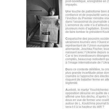
post-soviétique, enregistrée en 
impayés.
U
ne touche de patriotisme bien do
confiance et de popularité sans 
l’éviction du Premier ministre vi
dans l’assassinat du journaliste
L’annonce du vote n’a d’ailleurs
plusieurs mois d’agitation. Envi
de faire tomber le président Kou
C
oqueluche des pouvoirs occiden
ukrainiens tournés vers l’Ouest e
représentant de l’Union européen
allemande, Joschka Fischer, tous 
naissant avec l’Ukraine depuis s
Car si les investisseurs étranger
comptés, beaucoup redoutent que
à l’image internationale de l’Uk
D
ans ce contexte délétère, la cri
plus grande incertitude pèse donc
craindre à l’approche des électio
risquent de batailler ferme en at
légitimité.
A
uréolé, le martyr Youchtchenko
opposition désunie en quête de ch
affirmé une fois déchu, d’après l’
doux en vue de former une coaliti
autour de L. Koutchma pourrait bi
sera-t-il à la hauteur du défi ?