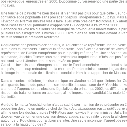
post-soviétique, enregistrée en 2000, tout comme du versement d’une partie des sa
impayés.
U
ne touche de patriotisme bien dosée, il n’en faut pas plus pour que cette lueur d’e
confiance et de popularité sans précédent depuis l’indépendance du pays. Mais a
l’éviction du Premier ministre vise à faire le jeu d’un président Koutchma aux abo
dans l’assassinat du journaliste d’opposition G. Gongadze à l’automne 2000.
L’annonce du vote n’a d’ailleurs pas manqué de provoquer la manifestation la plu
plusieurs mois d’agitation. Environ 15 000 Ukrainiens se sont réunis devant le Pa
de faire tomber le président Koutchma.
C
oqueluche des pouvoirs occidentaux, V. Youchtchenko représente une nouvelle g
ukrainiens tournés vers l’Ouest et la démocratie. Son éviction a suscité de vives 
représentant de l’Union européenne pour la politique étrangère, Javier Solana, au
allemande, Joschka Fischer, tous manifestent leur inquiétude et n’hésitent pas à l
naissant avec l’Ukraine depuis son arrivée au pouvoir.
Car si les investisseurs étrangers ou encore le Fonds monétaire international se l
comptés, beaucoup redoutent que la chute du Premier ministre sonne le glas des
à l’image internationale de l’Ukraine et conduise Kiev à se rapprocher de Moscou.
D
ans ce contexte délétère, la crise politique en Ukraine ne fait que s’intensifier.
plus grande incertitude pèse donc sur l’identité du successeur de V. Youchtchenko.
craindre à l’approche des élections législatives du printemps 2002, les différents 
risquent de batailler ferme en attendant, afin d’imposer leur candidat à la majorité
légitimité.
A
uréolé, le martyr Youchtchenko n’a pas caché son intention de se présenter en 
opposition désunie en quête de chef de file. «
Je n’abandonne pas la politique, je 
affirmé une fois déchu, d’après l’AFP. Alors que l’ex-vice Premier ministre, Julia Ti
doux en vue de former une coalition démocratique, sa neutralité jusque là affichée 
autour de L. Koutchma pourrait bien s’effriter. Une seule inconnue : l’appétit de 
sera-t-il à la hauteur du défi ?