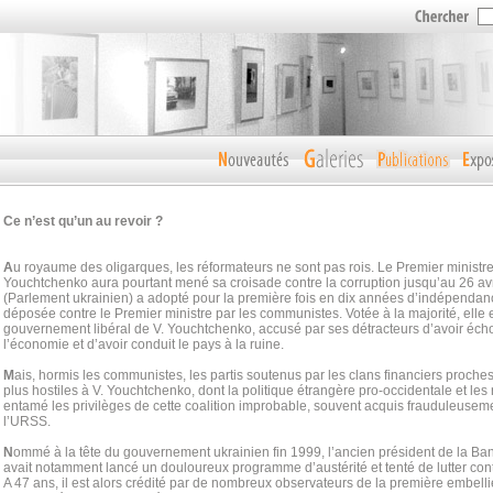
Ce n’est qu’un au revoir ?
A
u royaume des oligarques, les réformateurs ne sont pas rois. Le Premier ministre
Youchtchenko aura pourtant mené sa croisade contre la corruption jusqu’au 26 avri
(Parlement ukrainien) a adopté pour la première fois en dix années d’indépenda
déposée contre le Premier ministre par les communistes. Votée à la majorité, elle
gouvernement libéral de V. Youchtchenko, accusé par ses détracteurs d’avoir éc
l’économie et d’avoir conduit le pays à la ruine.
M
ais, hormis les communistes, les partis soutenus par les clans financiers proche
plus hostiles à V. Youchtchenko, dont la politique étrangère pro-occidentale et le
entamé les privilèges de cette coalition improbable, souvent acquis frauduleusem
l’URSS.
N
ommé à la tête du gouvernement ukrainien fin 1999, l’ancien président de la Ba
avait notamment lancé un douloureux programme d’austérité et tenté de lutter cont
A 47 ans, il est alors crédité par de nombreux observateurs de la première embel