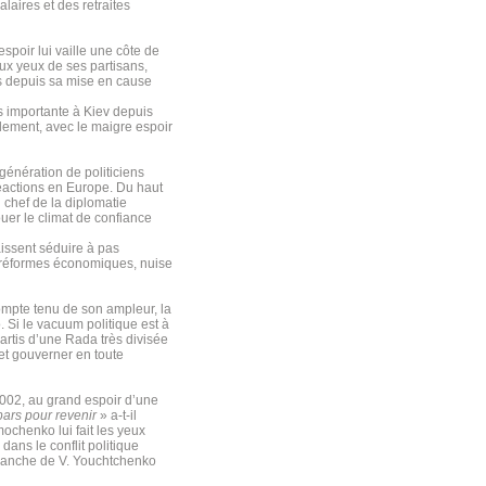
laires et des retraites
spoir lui vaille une côte de
ux yeux de ses partisans,
is depuis sa mise en cause
s importante à Kiev depuis
rlement, avec le maigre espoir
énération de politiciens
réactions en Europe. Du haut
 chef de la diplomatie
ouer le climat de confiance
aissent séduire à pas
 réformes économiques, nuise
 Compte tenu de son ampleur, la
 Si le vacuum politique est à
partis d’une Rada très divisée
 et gouverner en toute
2002, au grand espoir d’une
pars pour revenir
» a-t-il
mochenko lui fait les yeux
dans le conflit politique
revanche de V. Youchtchenko