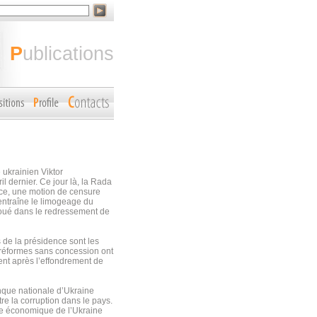
publications
 ukrainien Viktor
l dernier. Ce jour là, la Rada
nce, une motion de censure
 entraîne le limogeage du
houé dans le redressement de
s de la présidence sont les
s réformes sans concession ont
ent après l’effondrement de
nque nationale d’Ukraine
re la corruption dans le pays.
lie économique de l’Ukraine