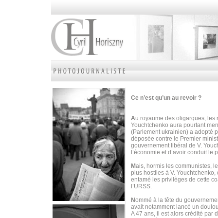
Ce n’est qu’un au revoir ?
A
u royaume des oligarques, les r
Youchtchenko aura pourtant mené 
(Parlement ukrainien) a adopté 
déposée contre le Premier minist
gouvernement libéral de V. Youc
l’économie et d’avoir conduit le p
M
ais, hormis les communistes, le
plus hostiles à V. Youchtchenko, 
entamé les privilèges de cette c
l’URSS.
N
ommé à la tête du gouvernement
avait notamment lancé un doulour
A 47 ans, il est alors crédité p