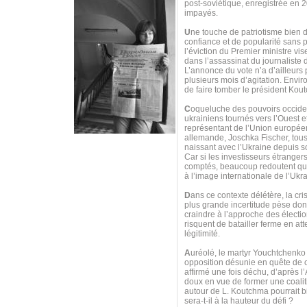
post-soviétique, enregistrée en 
impayés.
U
ne touche de patriotisme bien do
confiance et de popularité sans 
l’éviction du Premier ministre vi
dans l’assassinat du journaliste
L’annonce du vote n’a d’ailleurs
plusieurs mois d’agitation. Envi
de faire tomber le président Kou
C
oqueluche des pouvoirs occiden
ukrainiens tournés vers l’Ouest e
représentant de l’Union européen
allemande, Joschka Fischer, tous 
naissant avec l’Ukraine depuis s
Car si les investisseurs étranger
comptés, beaucoup redoutent que
à l’image internationale de l’Uk
D
ans ce contexte délétère, la cri
plus grande incertitude pèse donc
craindre à l’approche des électio
risquent de batailler ferme en at
légitimité.
A
uréolé, le martyr Youchtchenko
opposition désunie en quête de ch
affirmé une fois déchu, d’après l’
doux en vue de former une coaliti
autour de L. Koutchma pourrait bi
sera-t-il à la hauteur du défi ?