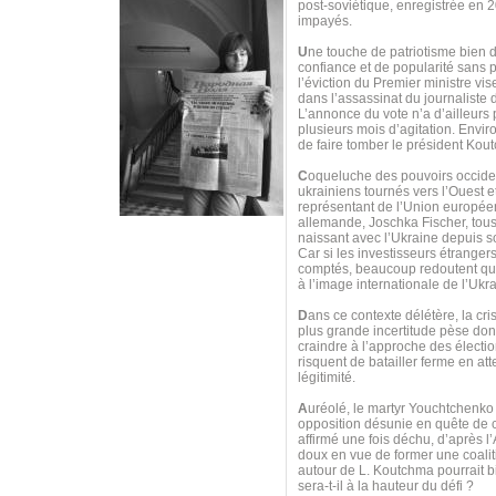
post-soviétique, enregistrée en 
impayés.
U
ne touche de patriotisme bien do
confiance et de popularité sans 
l’éviction du Premier ministre vi
dans l’assassinat du journaliste
L’annonce du vote n’a d’ailleurs
plusieurs mois d’agitation. Envi
de faire tomber le président Kou
C
oqueluche des pouvoirs occiden
ukrainiens tournés vers l’Ouest e
représentant de l’Union européen
allemande, Joschka Fischer, tous 
naissant avec l’Ukraine depuis s
Car si les investisseurs étranger
comptés, beaucoup redoutent que
à l’image internationale de l’Uk
D
ans ce contexte délétère, la cri
plus grande incertitude pèse donc
craindre à l’approche des électio
risquent de batailler ferme en at
légitimité.
A
uréolé, le martyr Youchtchenko
opposition désunie en quête de ch
affirmé une fois déchu, d’après l’
doux en vue de former une coaliti
autour de L. Koutchma pourrait bi
sera-t-il à la hauteur du défi ?