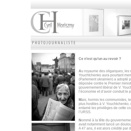
Ce n’est qu’un au revoir ?
A
u royaume des oligarques, les r
Youchtchenko aura pourtant mené 
(Parlement ukrainien) a adopté 
déposée contre le Premier minist
gouvernement libéral de V. Youc
l’économie et d’avoir conduit le p
M
ais, hormis les communistes, le
plus hostiles à V. Youchtchenko, 
entamé les privilèges de cette c
l’URSS.
N
ommé à la tête du gouvernement
avait notamment lancé un doulour
A 47 ans, il est alors crédité p