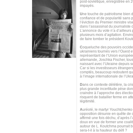
post-soviétique, enregistrée en 
impayés.
U
ne touche de patriotisme bien do
confiance et de popularité sans 
l’éviction du Premier ministre vi
dans l’assassinat du journaliste
L’annonce du vote n’a d’ailleurs
plusieurs mois d’agitation. Envi
de faire tomber le président Kou
C
oqueluche des pouvoirs occiden
ukrainiens tournés vers l’Ouest e
représentant de l’Union européen
allemande, Joschka Fischer, tous 
naissant avec l’Ukraine depuis s
Car si les investisseurs étranger
comptés, beaucoup redoutent que
à l’image internationale de l’Uk
D
ans ce contexte délétère, la cri
plus grande incertitude pèse donc
craindre à l’approche des électio
risquent de batailler ferme en at
légitimité.
A
uréolé, le martyr Youchtchenko
opposition désunie en quête de ch
affirmé une fois déchu, d’après l’
doux en vue de former une coaliti
autour de L. Koutchma pourrait bi
sera-t-il à la hauteur du défi ?