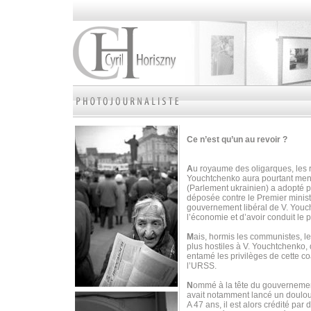
Ce n’est qu’un au revoir ?
A
u royaume des oligarques, les r
Youchtchenko aura pourtant mené 
(Parlement ukrainien) a adopté 
déposée contre le Premier minist
gouvernement libéral de V. Youc
l’économie et d’avoir conduit le p
M
ais, hormis les communistes, le
plus hostiles à V. Youchtchenko, 
entamé les privilèges de cette c
l’URSS.
N
ommé à la tête du gouvernement
avait notamment lancé un doulour
A 47 ans, il est alors crédité p