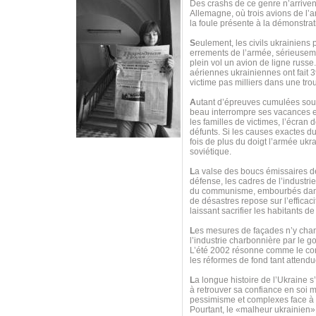
Des crashs de ce genre n’arrive
Allemagne, où trois avions de l’ar
la foule présente à la démonstrat
S
eulement, les civils ukrainiens
errements de l’armée, sérieuseme
plein vol un avion de ligne russ
aériennes ukrainiennes ont fait 39
victime pas milliers dans une trou
A
utant d’épreuves cumulées sous
beau interrompre ses vacances 
les familles de victimes, l’écran
défunts. Si les causes exactes 
fois de plus du doigt l’armée ukr
soviétique.
L
a valse des boucs émissaires de
défense, les cadres de l’industri
du communisme, embourbés dans u
de désastres repose sur l’efficac
laissant sacrifier les habitants 
L
es mesures de façades n’y chang
l’industrie charbonnière par le 
L’été 2002 résonne comme le contre
les réformes de fond tant attendu
L
a longue histoire de l’Ukraine s
à retrouver sa confiance en soi m
pessimisme et complexes face à to
Pourtant, le «malheur ukrainien»