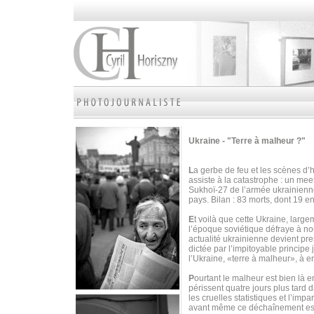
Ukraine - "Terre à malheur ?"
L
a gerbe de feu et les scènes d’
assiste à la catastrophe : un mee
Sukhoï-27 de l’armée ukrainienne
pays. Bilan : 83 morts, dont 19 e
E
t voilà que cette Ukraine, larg
l’époque soviétique défraye à nou
actualité ukrainienne devient pr
dictée par l’impitoyable principe 
l’Ukraine, «terre à malheur», à en
P
ourtant le malheur est bien là e
périssent quatre jours plus tard 
les cruelles statistiques et l’imp
avant même ce déchaînement est